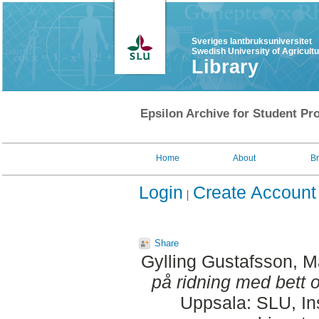
Sveriges lantbruksuniversitet
Swedish University of Agricult
Library
Epsilon Archive for Student Pro
Home
About
B
Login
Create Account
Share
Gylling Gustafsson, M
på ridning med bett o
Uppsala: SLU, Ins