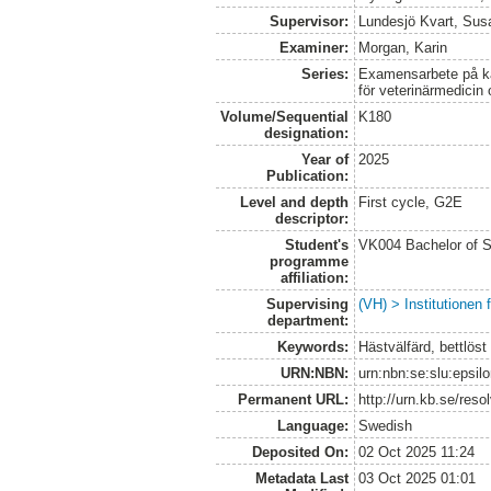
Supervisor:
Lundesjö Kvart, Sus
Examiner:
Morgan, Karin
Series:
Examensarbete på kan
för veterinärmedicin
Volume/Sequential
K180
designation:
Year of
2025
Publication:
Level and depth
First cycle, G2E
descriptor:
Student's
VK004 Bachelor of S
programme
affiliation:
Supervising
(VH) > Institutionen
department:
Keywords:
Hästvälfärd, bettlöst
URN:NBN:
urn:nbn:se:slu:epsil
Permanent URL:
http://urn.kb.se/res
Language:
Swedish
Deposited On:
02 Oct 2025 11:24
Metadata Last
03 Oct 2025 01:01