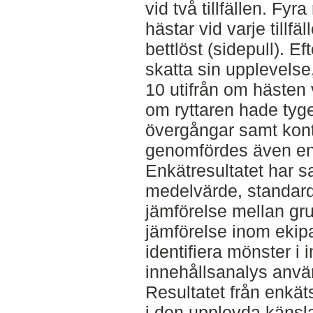
vid två tillfällen. Fy
hästar vid varje tillf
bettlöst (sidepull). Eft
skatta sin upplevelse
10 utifrån om hästen
om ryttaren hade tyge
övergångar samt kontr
genomfördes även en 
Enkätresultatet har 
medelvärde, standard
jämförelse mellan grup
jämförelse inom ekipag
identifiera mönster i 
innehållsanalys anvä
Resultatet från enkät
i den upplevda känsl