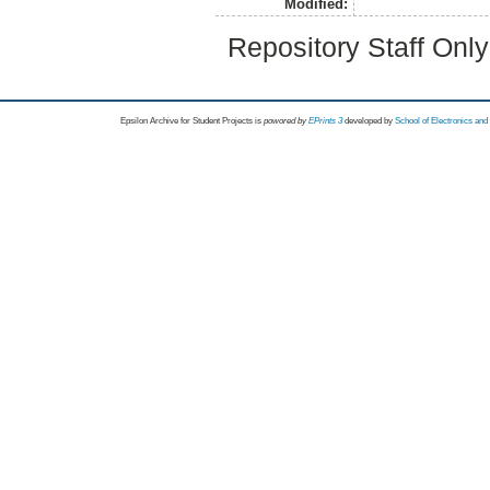
Modified:
Repository Staff Onl
Epsilon Archive for Student Projects is
powored by
EPrints 3
developed by
School of Electronics an