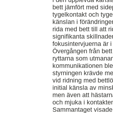
bett jämfört med side
tygelkontakt och tyg
känslan i förändringe
rida med bett till att
signifikanta skillnade
fokusintervjuerna är i 
Övergången från bett t
ryttarna som utmana
kommunikationen ble
styrningen krävde me
vid ridning med bettl
initial känsla av mins
men även att hästar
och mjuka i kontakte
Sammantaget visade r