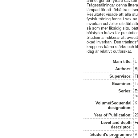
ämnet gör att ryttare oavsett 
Frågeställningar denna litter
lämpad för att förbättra sits
Resultatet visade att alla st
fysisk träning fanns i sex av 
inverkan och/eller sitsförbät
så som mer liksidig sits, bä
bålstyrka krävs för prestatio
Studierna indikerar att avsutt
ökad inverkan. Den träningsf
kroppens kärna stärks och li
idag är relativt outforskat.
Main title:
E
Authors:
B
Supervisor:
Th
Examiner:
L
Series:
E
h
Volume/Sequential
K
designation:
Year of Publication:
2
Level and depth
F
descriptor:
Student's programme
V