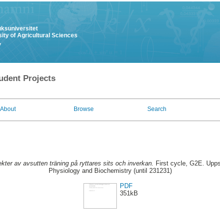
uksuniversitet
ity of Agricultural Sciences
y
udent Projects
About
Browse
Search
ekter av avsutten träning på ryttares sits och inverkan.
First cycle, G2E. Upps
Physiology and Biochemistry (until 231231)
PDF
351kB