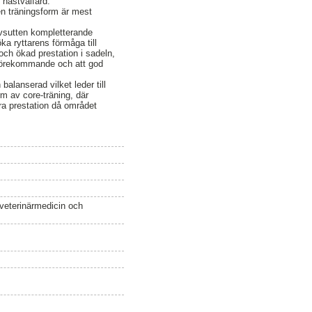
e hästvälfärd.
ken träningsform är mest
 Avsutten kompletterande
öka ryttarens förmåga till
och ökad prestation i sadeln,
t förekommande och att god
balanserad vilket leder till
rm av core-träning, där
tra prestation då området
 veterinärmedicin och