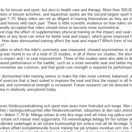
ly for leisure and sport, but also in health care and therapy. More than 500
ition or leisure activities, and equestrian sports are the second largest sport i
 7–70. Many riders are not as diligent in training themselves as they are in 
and horses with back pain. There is little scientific evidence on how riders sho
enerally accepted that riders should strive to become more symmetrical.
nd map the effect of supplementary physical training on the impact and seat 
ders of any level can strive for better seat and impact, which gives improved 
e: How does dismounted training affect the seat and impact? Which form of trai
ct?
tudies in which the rider's symmetry was measured, showed asymmetries in al
g was found in six of a total of 15 studies, in all of these six studies, the dis
ty to impact and / or seat improvement. Three of the studies were also able to
eased performance in the saddle, such as a more versatile seat and better im
symmetries are common, and that good core strength is required for performan
at dismounted rider training seems to make the rider more centred, balanced, 
 exercise that is best suited to improve the seat and thus the impact is all f
ned, and symmetrical strength is increased. Future research can be directed 
ea is relatively unexplored today.
,
som fritidssysselsättning och sport men även inom friskvård och terapi. Mer
en i tävlingsverksamhet eller fritidsverksamhet, ridsporten är den näst störst
or i åldern 7–70 år. Många ryttare är inte lika noga med att träna sig själva so
a ryttare och hästar med ryggsmärta. Få vetenskapliga belägg för hur ryttare sk
llmänt vedertaget är att ryttare kontinuerligt bör sträva mot att bli liksidiga. St
ilken effekt kompletterande fysisk träning har på ryttares inverkan och sit