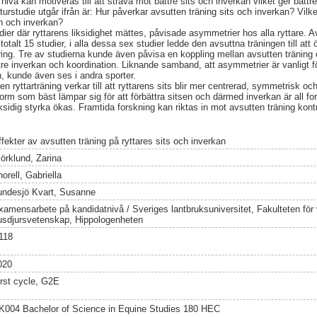
nivå kan motiveras till att sträva mot bättre sits och inverkan vilket ger bättr
aturstudie utgår ifrån är: Hur påverkar avsutten träning sits och inverkan? Vil
en och inverkan?
udier där ryttarens liksidighet mättes, påvisade asymmetrier hos alla ryttare.
totalt 15 studier, i alla dessa sex studier ledde den avsuttna träningen till att 
tring. Tre av studierna kunde även påvisa en koppling mellan avsutten träning 
ttre inverkan och koordination. Liknande samband, att asymmetrier är vanlig
n, kunde även ses i andra sporter.
en ryttarträning verkar till att ryttarens sits blir mer centrerad, symmetrisk och 
orm som bäst lämpar sig för att förbättra sitsen och därmed inverkan är all fo
ksidig styrka ökas. Framtida forskning kan riktas in mot avsutten träning kon
ffekter av avsutten träning på ryttares sits och inverkan
jörklund, Zarina
orell, Gabriella
undesjö Kvart, Susanne
xamensarbete på kandidatnivå / Sveriges lantbruksuniversitet, Fakulteten för
usdjursvetenskap, Hippologenheten
118
020
irst cycle, G2E
K004 Bachelor of Science in Equine Studies 180 HEC