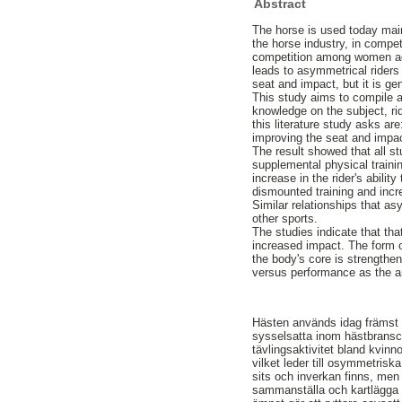
Abstract
The horse is used today main
the horse industry, in compet
competition among women aged
leads to asymmetrical riders 
seat and impact, but it is g
This study aims to compile a
knowledge on the subject, ri
this literature study asks ar
improving the seat and impa
The result showed that all s
supplemental physical trainin
increase in the rider's abili
dismounted training and incr
Similar relationships that a
other sports.
The studies indicate that th
increased impact. The form of
the body's core is strengthe
versus performance as the ar
Hästen används idag främst 
sysselsatta inom hästbransch
tävlingsaktivitet bland kvinn
vilket leder till osymmetrisk
sits och inverkan finns, men a
sammanställa och kartlägga v