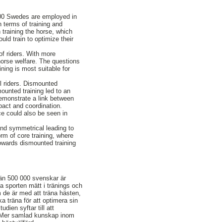
,000 Swedes are employed in
n terms of training and
training the horse, which
uld train to optimize their
of riders. With more
horse welfare. The questions
ning is most suitable for
l riders. Dismounted
mounted training led to an
 demonstrate a link between
pact and coordination.
ce could also be seen in
and symmetrical leading to
orm of core training, where
towards dismounted training
 än 500 000 svenskar är
a sporten mätt i tränings och
m de är med att träna hästen,
a träna för att optimera sin
udien syftar till att
s. Mer samlad kunskap inom