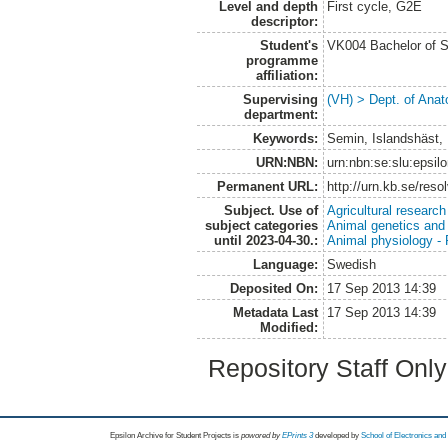
Level and depth
First cycle, G2E
descriptor:
Student's
VK004 Bachelor of S
programme
affiliation:
Supervising
(VH) > Dept. of Anat
department:
Keywords:
Semin, Islandshäst, 
URN:NBN:
urn:nbn:se:slu:epsil
Permanent URL:
http://urn.kb.se/res
Subject. Use of
Agricultural research
subject categories
Animal genetics and
until 2023-04-30.:
Animal physiology -
Language:
Swedish
Deposited On:
17 Sep 2013 14:39
Metadata Last
17 Sep 2013 14:39
Modified:
Repository Staff Onl
Epsilon Archive for Student Projects is
powored by
EPrints 3
developed by
School of Electronics an