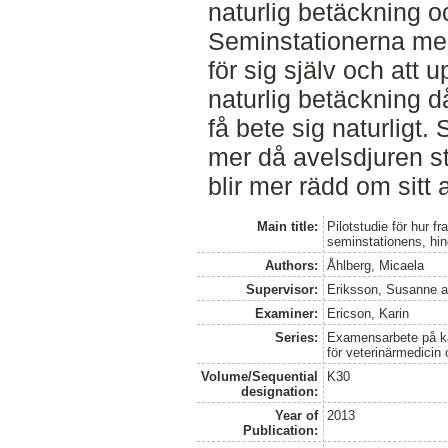
naturlig betäckning o
Seminstationerna mena
för sig själv och att
naturlig betäckning 
få bete sig naturlig
mer då avelsdjuren s
blir mer rädd om sitt 
Main title:
Pilotstudie för hur fr
seminstationens, hi
Authors:
Åhlberg, Micaela
Supervisor:
Eriksson, Susanne
a
Examiner:
Ericson, Karin
Series:
Examensarbete på kan
för veterinärmedicin
Volume/Sequential
K30
designation:
Year of
2013
Publication: