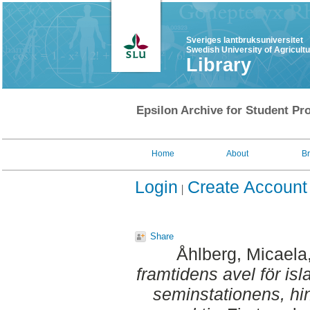
Sveriges lantbruksuniversitet
Swedish University of Agricult
Library
Epsilon Archive for Student Pro
Home
About
B
Login
Create Account
Share
Åhlberg, Micaela
framtidens avel för isl
seminstationens, hi