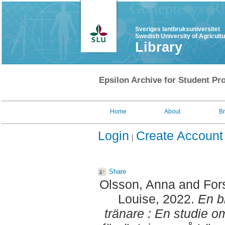
Sveriges lantbruksuniversitet
Swedish University of Agricult
Library
Epsilon Archive for Student Pro
Home
About
B
Login
Create Account
Share
Olsson, Anna
and
For
Louise
, 2022.
En b
tränare : En studie o