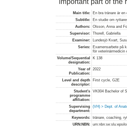
important part of the 
Main title:
En bra tränare är en
Subtitle:
En studie om ryttare
Authors:
Olsson, Anna
and
Fo
Supervisor:
Thorell, Gabriella
Examiner:
Lundesjö Kvart, Sus
Series:
Examensarbete på kan
för veterinärmedicin
Volume/Sequential
K 138
designation:
Year of
2022
Publication:
Level and depth
First cycle, G2E
descriptor:
Student's
VK004 Bachelor of S
programme
affiliation:
Supervising
(VH) > Dept. of Anat
department:
Keywords:
tränare, coaching, ryt
URN:NBN:
urn:nbn:se:slu:epsil