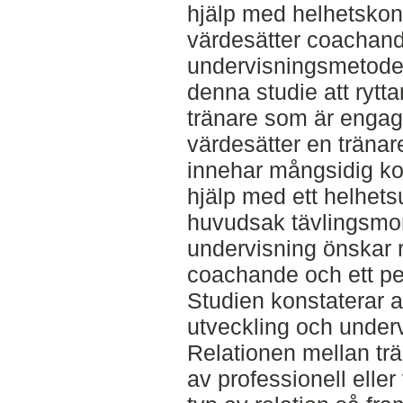
hjälp med helhetskonc
värdesätter coachan
undervisningsmetoder
denna studie att rytta
tränare som är engag
värdesätter en träna
innehar mångsidig ko
hjälp med ett helhets
huvudsak tävlingsmom
undervisning önskar ry
coachande och ett ped
Studien konstaterar att
utveckling och underv
Relationen mellan tr
av professionell elle