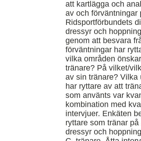
att kartlägga och ana
av och förväntningar
Ridsportförbundets d
dressyr och hoppnin
genom att besvara frå
förväntningar har ryt
vilka områden önskar 
tränare? På vilket/vil
av sin tränare? Vilka
har ryttare av att trä
som använts var kvan
kombination med kval
intervjuer. Enkäten b
ryttare som tränar på
dressyr och hoppning 
C- tränare. Åtta inte