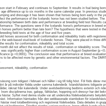
on start in February and continues to September. It results in foal being bo
ge difference up to six months in the same calendar year. In previous studie
w jumping and dressage it has been shown that horses being born early in the y
ffect the performance of the Icelandic horse has not been studied before. The
elationship between birth date and performance at breeding field test Results c
rformance. The questions were if the Icelandic horse's performance in breed ev
n horses perform better than late born? The hypothesis that were tested in the
breeding field tests at the age of four and five years.
old horses assessed for both conformation and rideability traits with register
 the web-based stud-book of Icelandic horses. They were placed in three diffe
he results for conformation, rideability and total score.
month did not affect the results of total-, conformation or rideability score. T
y was significantly higher than conformation score in August-September (p <0
icance (p <0,0001). The conclusion was that performance at breed evaluation 
ms to be affected more by genetic and other environmental factors. The DMRT
.
essment, rideability, conformation
,
tsäsong som tidigast i februari och håller i sig till tidig höst. Föl föds därav
t halvt år på individer födda under samma kalenderår. Islandshästens tidigaste p
ålder, räknat från kalenderår. Under avelsbedömning bedöms exteriör och ride
Inom disciplinerna trav, galopp, fälttävlan, hoppning och dressyr har det bekrä
da hästar. Syftet med denna studie var att undersöka födelsedatumets betydels
äst. Information hämtades från den webbaserade stamboken för islandshästar
 hästar med totalbedömning och registrerat födelsedata. Data delades in grup
t vid bedömning. Därefter gjordes variansanalyser. Ingen effekt kunde påvi