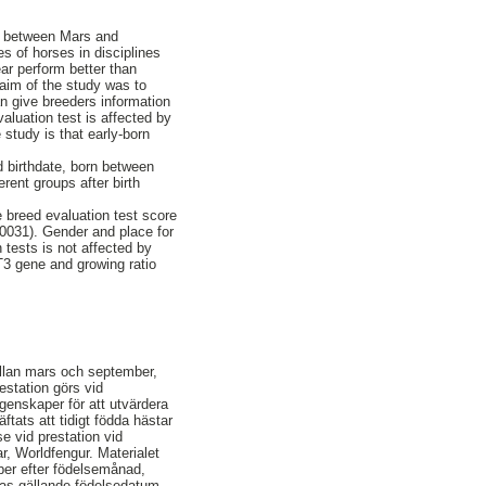
rn between Mars and
s of horses in disciplines
ear perform better than
 aim of the study was to
an give breeders information
aluation test is affected by
 study is that early-born
ed birthdate, born between
rent groups after birth
he breed evaluation test score
,0031). Gender and place for
tests is not affected by
3 gene and growing ratio
 mellan mars och september,
restation görs vid
genskaper för att utvärdera
ftats att tidigt födda hästar
e vid prestation vid
, Worldfengur. Materialet
per efter födelsemånad,
sas gällande födelsedatum