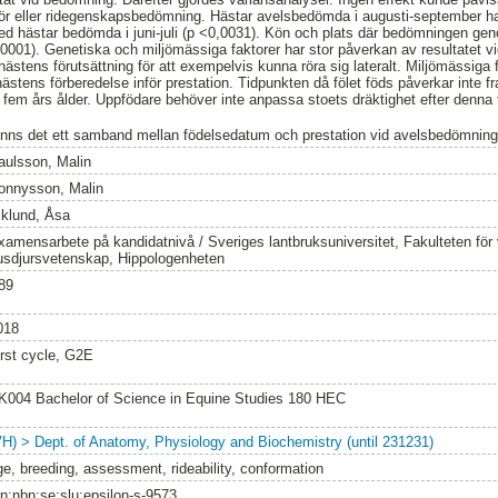
iör eller ridegenskapsbedömning. Hästar avelsbedömda i augusti-september ha
ed hästar bedömda i juni-juli (p <0,0031). Kön och plats där bedömningen ge
,0001). Genetiska och miljömässiga faktorer har stor påverkan av resultatet 
ästens förutsättning för att exempelvis kunna röra sig lateralt. Miljömässiga 
stens förberedelse inför prestation. Tidpunkten då fölet föds påverkar inte f
fem års ålder. Uppfödare behöver inte anpassa stoets dräktighet efter denna 
inns det ett samband mellan födelsedatum och prestation vid avelsbedömning
aulsson, Malin
onnysson, Malin
iklund, Åsa
xamensarbete på kandidatnivå / Sveriges lantbruksuniversitet, Fakulteten för
usdjursvetenskap, Hippologenheten
89
018
irst cycle, G2E
K004 Bachelor of Science in Equine Studies 180 HEC
VH) > Dept. of Anatomy, Physiology and Biochemistry (until 231231)
ge, breeding, assessment, rideability, conformation
rn:nbn:se:slu:epsilon-s-9573