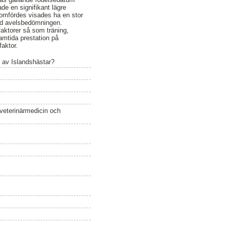
de en signifikant lägre
nomfördes visades ha en stor
vid avelsbedömningen.
faktorer så som träning,
ramtida prestation på
faktor.
 av Islandshästar?
 veterinärmedicin och