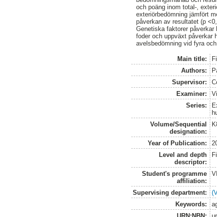
och poäng inom total-, exter
exteriörbedömning jämfört m
påverkan av resultatet (p <0
Genetiska faktorer påverkar h
foder och uppväxt påverkar hä
avelsbedömning vid fyra och 
Main title:
F
Authors:
P
Supervisor:
C
Examiner:
V
Series:
E
h
Volume/Sequential
K
designation:
Year of Publication:
2
Level and depth
F
descriptor:
Student's programme
V
affiliation:
Supervising department:
(
Keywords:
a
URN:NBN:
u