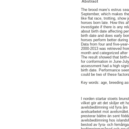
Abstract
The brood mare’s estrus seas
September, which makes the a
like flat race, trotting, sho
horses born late. How this a
investigate if there is any r
about birth date affecting pe
birth date and does early bor
horses perform better during 
Data from four and five-year-
2000-2013 was retrieved from
month and categorized after t
The result showed that birth-
for conformation in June-Jul
assessment had a high signif
birth date. Performance see
could be two of these factors
Key words: age, breeding ass
I norden startar stoets bruns
vilket gör att det skiljer et
avelsbedömning vid fyra års 
avelsarbetet mot avelsmålet. 
presterar bättre än sent föd
avelsbedömning hos islandsh
bestod av fyra- och femåriga
bedömningsmånad och resulta