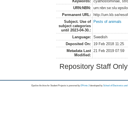
Keywords:
cyathostominae, stro
URN:NBN:
urn:nbn:se:slu:epsil
Permanent URL:
http://urn.kb.se/res
Subject. Use of
Pests of animals
subject categories
until 2023-04-30.:
Language:
Swedish
Deposited On:
19 Feb 2018 11:25
Metadata Last
21 Feb 2019 07:59
Modified:
Repository Staff Onl
Epsilon Archive for Student Projects is
powored by
EPrints 3
developed by
School of Electronics an