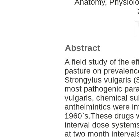
Anatomy, Physiolo
Abstract
A field study of the e
pasture on prevalenc
Strongylus vulgaris (S
most pathogenic paras
vulgaris, chemical 
anthelmintics were in
1960`s.These drugs w
interval dose system
at two month interval