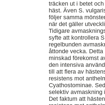
träcken ut i betet oc
häst. Även S. vulgaris
följer samma mönster 
när det gäller utveckl
Tidigare avmasknings
syfte att kontrollera S
regelbunden avmaskni
åttonde vecka. Detta r
minskad förekomst av 
den intensiva användn
till att flera av häste
resistens mot anthelm
Cyathostominae. Se
selektiv avmaskning i
Det faktum att hästen