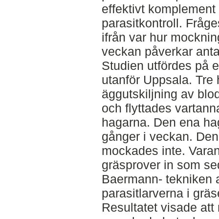
effektivt komplement 
parasitkontroll. Fråge
ifrån var hur mocknin
veckan påverkar antal
Studien utfördes på 
utanför Uppsala. Tre
äggutskiljning av blo
och flyttades vartan
hagarna. Den ena ha
gånger i veckan. De
mockades inte. Vara
gräsprover in som se
Baermann- tekniken a
parasitlarverna i gräs
Resultatet visade att