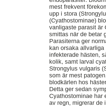
mest frekvent förek
upp i stora (Strongy
(Cyathostominae) bl
vanligaste parasit ä
smittas när de betar 
Parasiterna ger norm
kan orsaka allvarlig
infekterade hästen, 
kolik, samt larval cy
Strongylus vulgaris (
som är mest patogen.
blodkärlen hos hästen
Detta ger sedan sym
Cyathostominae har e
av regn, migrerar de 