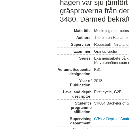
hagen var sju jämför
gräsproverna från d
3480. Därmed bekräf
Main title:
Mockning som betesh
Authors:
Thorolfson Rainamo,
Supervisor:
Roepstorff, Nina
an
Examiner:
Grandi, Giulio
Series:
Examensarbete på kan
för veterinärmedicin
Volume/Sequential
K81
designation:
Year of
2018
Publication:
Level and depth
First cycle, G2E
descriptor:
Student's
VK004 Bachelor of S
programme
affiliation:
Supervising
(VH) > Dept. of Anat
department: