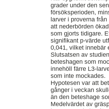
grader under den sen
försöksperioden, mins
larver i proverna fr
att nederbörden ökade
som gjorts tidigare. E
signifikant p-värde u
0,041, vilket innebär 
Slutsatsen av studien
beteshagen som mock
innehöll färre L3-lar
som inte mockades.
Hypotesen var att b
gånger i veckan skulle
än den beteshage so
Medelvärdet av gräs