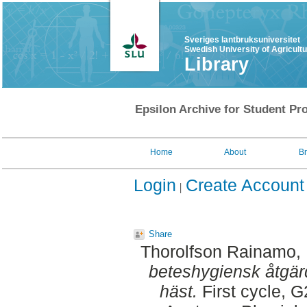
Sveriges lantbruksuniversitet
Swedish University of Agricult
Library
Epsilon Archive for Student Pro
Home
About
B
Login
Create Account
Share
Thorolfson Rainamo,
beteshygiensk åtgär
häst.
First cycle, 