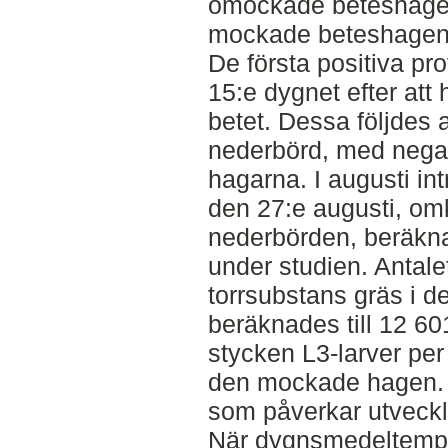
omockade beteshagen
mockade beteshagen 
De första positiva pro
15:e dygnet efter att
betet. Dessa följdes a
nederbörd, med negat
hagarna. I augusti in
den 27:e augusti, omk
nederbörden, beräkn
under studien. Antalet
torrsubstans gräs i
beräknades till 12 60
stycken L3-larver per 
den mockade hagen. 
som påverkar utveckli
När dygnsmedeltempe