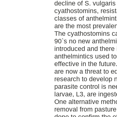
decline of S. vulgari
cyathostomins, resista
classes of anthelmin
are the most prevalen
The cyathostomins ca
90`s no new anthelmi
introduced and there i
anthelmintics used to
effective in the futu
are now a threat to e
research to develop n
parasite control is ne
larvae, L3, are inges
One alternative meth
removal from pasture 
done to confirm the e