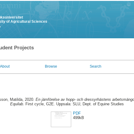
uksuniversitet
ity of Agricultural Sciences
y
udent Projects
About
Browse
Search
sson, Matilda
, 2020.
En jämförelse av hopp- och dressyrhästens arbetsmängd
Equilab.
First cycle, G2E. Uppsala: SLU, Dept. of Equine Studies
PDF
499kB