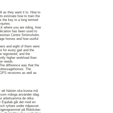
ll as they want it to. How to
to estimate how to train the
is the key to a long termed
njuries.
ck where you are riding, how
pplication has been used to
uestrian Centre Strömsholm.
sage horses and how useful
pers and eight of them were
e for every gait and the
e registered, and the
ntly higher workload than
eir needs.
The difference was that the
e dressagehorses. The
 GPS receivers as well as
ör att hästen ska kunna må
tta som många använder idag.
hur arbetsamma de olika
av Equilab går det med en
ch ryttare under ridpasset.
ologprogrammet på Ridskolan