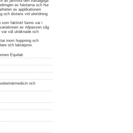
e att jämföra den vardagliga
fodringen av hästarna och hur
barheten av applikationen
ng och distans vid uteridning.
n som faktiskt fanns var i
 variationen av ridpassen såg
r var väl uträknade och
ästar inom hoppning och
tare och laktatprov.
ionen Equilab
 veterinärmedicin och