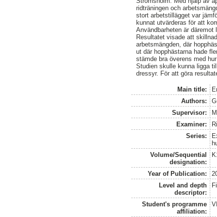
Strömsholm. Med hjälp av app
ridträningen och arbetsmängd
stort arbetstillägget var jäm
kunnat utvärderas för att kom
Användbarheten är däremot lä
Resultatet visade att skillna
arbetsmängden, där hopphästa
ut där hopphästarna hade fle
stämde bra överens med hur 
Studien skulle kunna ligga ti
dressyr. För att göra resulta
Main title:
E
Authors:
G
Supervisor:
M
Examiner:
R
Series:
E
h
Volume/Sequential
K
designation:
Year of Publication:
2
Level and depth
F
descriptor:
Student's programme
V
affiliation: