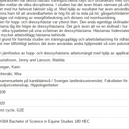
likationen har dessa hästars träningsschema följts och utvärderats med syft
en mellan de olika disciplinerna. I studien har det även tittats närmare på ut
fört med hur behovet faktiskt såg ut. Med hjälp av resultatet har även använd
ma fram till att användbarheten är hög för att ta reda på tid, gångartsfördelni
gre vid mätning av energiförbrukning och distans vid inomhusridning.
den för hopp- och dressyrhästar var ytterst liten. Den enda egentliga skillnade
rna låg lite högre än dressyrhästarna. Det gick även att se en skillnad i hur
r olika typarbeten på sina scheman än dressyrhästarna. Hästarnas foderstate
mycket arbetstillägg hästarna behövde.
ll grund för framtida studier om träningsupplägg och arbetsbelastning för ridh
tet mer tillförlitligt behövs det även användas andra hjälpmedel så som pulsmä
n jämförelse av hopp- och dressyrhästens arbetsmängd med hjälp av applikat
ustafsson, Jenny
and
Larsson, Matilda
organ, Karin
iihimäki, Miia
xamensarbete på kandidatnivå / Sveriges lantbruksuniversitet, Fakulteten för
usdjursvetenskap, Hippologenheten
108
020
irst cycle, G2E
K004 Bachelor of Science in Equine Studies 180 HEC