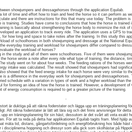
tween showjumpers and dressagehorses through the application Equilab.
 lot of time and effort how to train and feed the horse so it can perform as we
culate and there are instructions for this that many use today. The problem is 
 is training. Studies have come to conclusions that how the horse is trained 
aining is basically about strengthening the horse body to minimize the risk of i
loped an application to track every ride. The application uses a GPS to tra
t, for how long and space to take notes after the training. In this study this a
rkload of schoolhorses in both showjumping and dressage at the National Eq
the everyday training and workload for showjumpers differ compared to dres
 evaluate the workload of horses?
ng in the study and all of them were schoolhorses. Five of them were showjum
the horse wrote a note after every ride what type of training, the distance, tim
e study went on for about four weeks. The feeding rations of the horses wer
nergy intake was calculated. The result showed that showjumpers had significa
lso showed that the feed energy intake for each horse were very similar to th
e is a difference in the everyday work for showjumpers and dressagehorses. 
ed schedule with a variation in types of work and a higher workload than th
ul for forming an idea of how the horse is trained. However, a development of
of energy consumption is required to get a greater picture of the training.
,
stort är duktiga på att räkna foderstater och lägga upp en träningsplanering f
gt. Att räkna foderstater är lätt att lära sig och det finns anvisningar för de
a upp en träningsplanering för sin häst, dessutom är det svårt att veta exakt 
ten. För att ta reda på detta har applikationen Equilab tagits fram. Med hjälp 
t mäta tid, distans, gångartsfördelning och energiförbrukning hos både häst o
ar i disciplinerna hoppning och dressyr som alla gick som skolhästar på Hipp