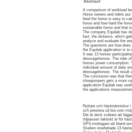
Abstract
A comparison of workload be
Horse owners and riders put a
feed the horse is easy to cal
horse and how hard the horse
sustainable horse and that tr
The company Equilab has deve
fast, the distance, which gai
analyze and evaluate the wo
The questions are how does 
the Equilab application is to
It was 13 horses participati
dressagehorses. The rider of 
horses power consumption. Th
individual amount of daily e
dressagehorses. The result a
The conclusion was that ther
showjumpers gets a more vari
application Equilab was usef
the applications measurement 
Ryttare och hästmänniskor i 
och prestera så bra som möjli
Det är dock svårare att lägg
ridpassen faktiskt är för häs
GPS-mottagare att bland anna
Studien innefattade 13 häst