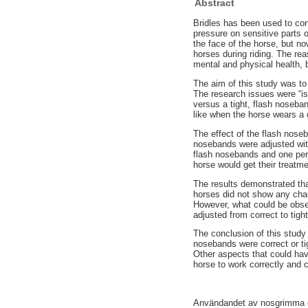
Abstract
Bridles has been used to con
pressure on sensitive parts o
the face of the horse, but 
horses during riding. The re
mental and physical health, b
The aim of this study was to
The research issues were “is
versus a tight, flash noseba
like when the horse wears a 
The effect of the flash nos
nosebands were adjusted wit
flash nosebands and one per
horse would get their treatmen
The results demonstrated tha
horses did not show any chan
However, what could be obse
adjusted from correct to tight
The conclusion of this study
nosebands were correct or ti
Other aspects that could have
horse to work correctly and ca
Användandet av nosgrimma ök