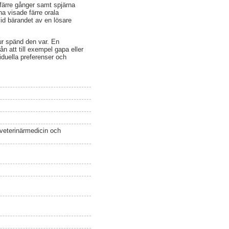
färre gånger samt spjärna
na visade färre orala
d bärandet av en lösare
ur spänd den var. En
 att till exempel gapa eller
iduella preferenser och
 veterinärmedicin och