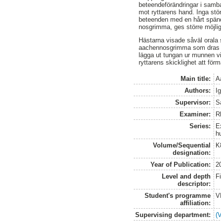
beteendeförändringar i samb
mot ryttarens hand. Inga stör
beteenden med en hårt spänd
nosgrimma, ges större möjligh
Hästarna visade såväl orala
aachennosgrimma som dras åt 
lägga ut tungan ur munnen vi
ryttarens skicklighet att för
Main title:
A
Authors:
I
Supervisor:
S
Examiner:
R
Series:
E
h
Volume/Sequential
K
designation:
Year of Publication:
2
Level and depth
F
descriptor:
Student's programme
V
affiliation:
Supervising department:
(