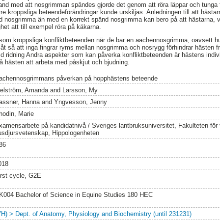
and med att nosgrimman spändes gjorde det genom att röra läppar och tunga 
re kroppsliga beteendeförändringar kunde urskiljas. Anledningen till att hästar
 nosgrimma än med en korrekt spänd nosgrimma kan bero på att hästarna, vi
et att till exempel röra på käkarna.
 som kroppsliga konfliktbeteenden när de bar en aachennosgrimma, oavsett h
så att inga fingrar ryms mellan nosgrimma och nosrygg förhindrar hästen från
d ridning Andra aspekter som kan påverka konfliktbeteenden är hästens indiv
må hästen att arbeta med påskjut och bjudning.
achennosgrimmans påverkan på hopphästens beteende
gelström, Amanda
and
Larsson, My
assner, Hanna
and
Yngvesson, Jenny
hodin, Marie
xamensarbete på kandidatnivå / Sveriges lantbruksuniversitet, Fakulteten för
usdjursvetenskap, Hippologenheten
86
018
irst cycle, G2E
K004 Bachelor of Science in Equine Studies 180 HEC
VH) > Dept. of Anatomy, Physiology and Biochemistry (until 231231)