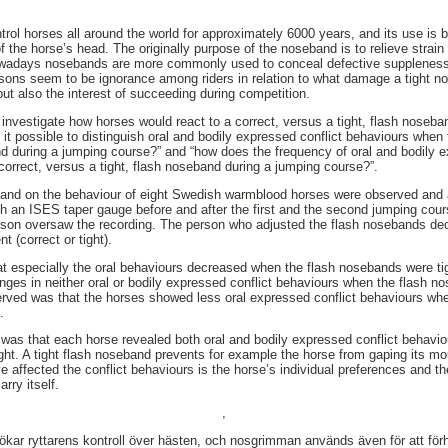
trol horses all around the world for approximately 6000 years, and its use is 
f the horse’s head. The originally purpose of the noseband is to relieve strain f
nowadays nosebands are more commonly used to conceal defective suppleness 
asons seem to be ignorance among riders in relation to what damage a tight 
ut also the interest of succeeding during competition.
 investigate how horses would react to a correct, versus a tight, flash noseba
 it possible to distinguish oral and bodily expressed conflict behaviours when
nd during a jumping course?” and “how does the frequency of oral and bodily 
correct, versus a tight, flash noseband during a jumping course?”.
eband on the behaviour of eight Swedish warmblood horses were observed and 
h an ISES taper gauge before and after the first and the second jumping cou
son oversaw the recording. The person who adjusted the flash nosebands dec
t (correct or tight).
t especially the oral behaviours decreased when the flash nosebands were tig
ges in neither oral or bodily expressed conflict behaviours when the flash n
rved was that the horses showed less oral expressed conflict behaviours wh
.
 was that each horse revealed both oral and bodily expressed conflict behaviou
ght. A tight flash noseband prevents for example the horse from gaping its mo
 affected the conflict behaviours is the horse’s individual preferences and the
rry itself.
,
ar ryttarens kontroll över hästen, och nosgrimman används även för att förh