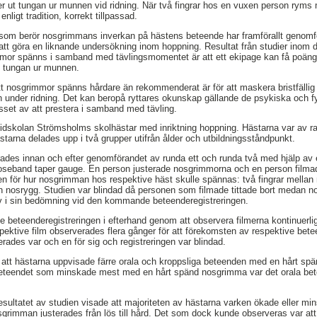
er ut tungan ur munnen vid ridning. När två fingrar hos en vuxen person ryms
igt tradition, korrekt tillpassad.
 som berör nosgrimmans inverkan på hästens beteende har framförallt genomfö
å att göra en liknande undersökning inom hoppning. Resultat från studier inom d
immor spänns i samband med tävlingsmomentet är att ett ekipage kan få poäng
t tungan ur munnen.
 att nosgrimmor spänns hårdare än rekommenderat är för att maskera bristfällig
 under ridning. Det kan beropå ryttares okunskap gällande de psykiska och fy
set av att prestera i samband med tävling.
Ridskolan Strömsholms skolhästar med inriktning hoppning. Hästarna var av r
 Hästarna delades upp i två grupper utifrån ålder och utbildningsståndpunkt.
des innan och efter genomförandet av runda ett och runda två med hjälp av e
noseband taper gauge. En person justerade nosgrimmorna och en person fil
n för hur nosgrimman hos respektive häst skulle spännas: två fingrar mella
h nosrygg. Studien var blindad då personen som filmade tittade bort medan n
iv i sin bedömning vid den kommande beteenderegistreringen.
 beteenderegistreringen i efterhand genom att observera filmerna kontinuerligt
ektive film observerades flera gånger för att förekomsten av respektive bet
erades var och en för sig och registreringen var blindad.
e att hästarna uppvisade färre orala och kroppsliga beteenden med en hårt 
eteendet som minskade mest med en hårt spänd nosgrimma var det orala bete
sultatet av studien visade att majoriteten av hästarna varken ökade eller min
grimman justerades från lös till hård. Det som dock kunde observeras var at