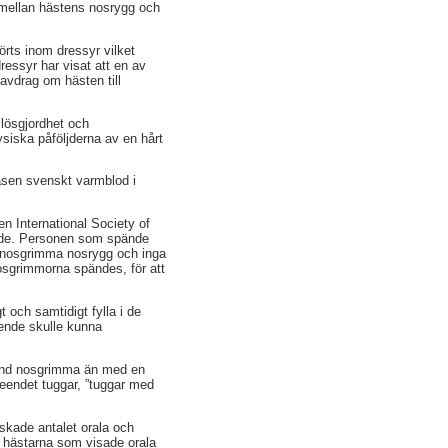
 mellan hästens nosrygg och
rts inom dressyr vilket
ressyr har visat att en av
avdrag om hästen till
 lösgjordhet och
siska påföljderna av en hårt
asen svenskt varmblod i
n International Society of
made. Personen som spände
n nosgrimma nosrygg och inga
osgrimmorna spändes, för att
 och samtidigt fylla i de
eende skulle kunna
spänd nosgrimma än med en
endet tuggar, ”tuggar med
skade antalet orala och
t hästarna som visade orala