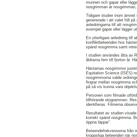
munnen och gapar eller lägg
nosgrimman är nosgrimman, enl
Tidigare studier inom ämnet
genererade i att valet föll p
anledningarna till att nosgr
exempel gapar eller lägger u
En ytterligare anledning till
konfliktbeteenden hos hästen
spänd nosgrimma samt intres
I studien användes åtta av 
åldrarna fem till fjorton år.
Hästarnas nosgrimmor justera
Equitation Science (ISES) 
nosgrimmorna valde ordninge
fingrar mellan nosgrimma oc
på så vis kunna vara objekt
Personen som filmade utförde
tillhörande etogrammen. Resp
identifieras. Filmerna observ
Resultatet av studien visad
korrekt spänd nosgrimma. B
öppna läppar”.
Beteendefrekvenserna från re
kroppsliga beteenden när nos