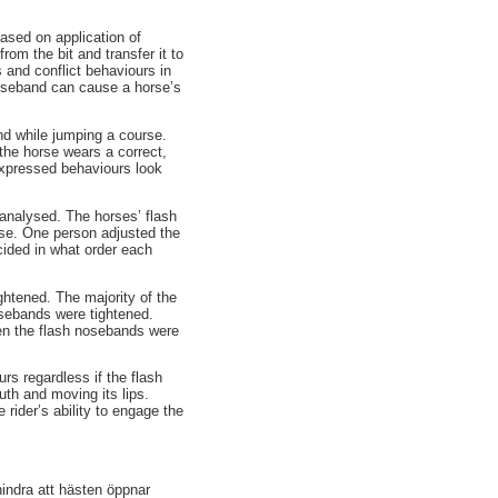
based on application of
rom the bit and transfer it to
and conflict behaviours in
noseband can cause a horse’s
nd while jumping a course.
 the horse wears a correct,
expressed behaviours look
analysed. The horses’ flash
rse. One person adjusted the
ided in what order each
htened. The majority of the
osebands were tightened.
en the flash nosebands were
rs regardless if the flash
uth and moving its lips.
 rider’s ability to engage the
indra att hästen öppnar