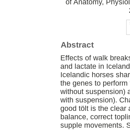
of Anatomy, Physiol
Abstract
Effects of walk breaks
and lactate in Icelan
Icelandic horses shar
the genes to perform t
without suspension) a
with suspension). Cha
good tölt is the clear 
balance, correct topl
supple movements. S