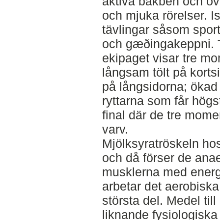
aktiva bakben och öve
och mjuka rörelser. Is
tävlingar såsom spor
och gæðingakeppni. T
ekipaget visar tre mo
långsam tölt på kort
på långsidorna; ökad 
ryttarna som får högst
final där de tre mome
varv.
Mjölksyratröskeln ho
och då förser de ana
musklerna med energi
arbetar det aerobiska 
största del. Medel til
liknande fysiologiska 