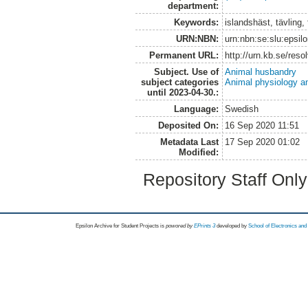
department:
Keywords:
islandshäst, tävling, 
URN:NBN:
urn:nbn:se:slu:epsil
Permanent URL:
http://urn.kb.se/res
Subject. Use of
Animal husbandry
subject categories
Animal physiology a
until 2023-04-30.:
Language:
Swedish
Deposited On:
16 Sep 2020 11:51
Metadata Last
17 Sep 2020 01:02
Modified:
Repository Staff Onl
Epsilon Archive for Student Projects is
powored by
EPrints 3
developed by
School of Electronics an