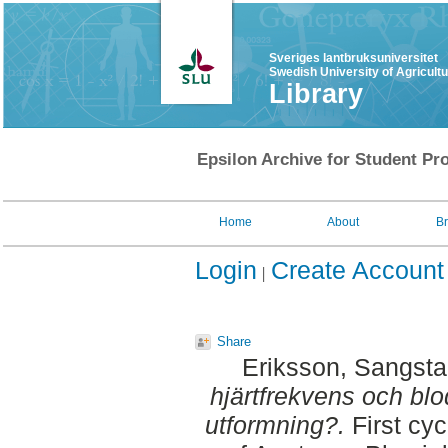
Sveriges lantbruksuniversitet
Swedish University of Agricult
Library
Epsilon Archive for Student Pro
Home
About
B
Login
Create Account
Share
Eriksson, Sangsta
hjärtfrekvens och blod
utformning?.
First cy