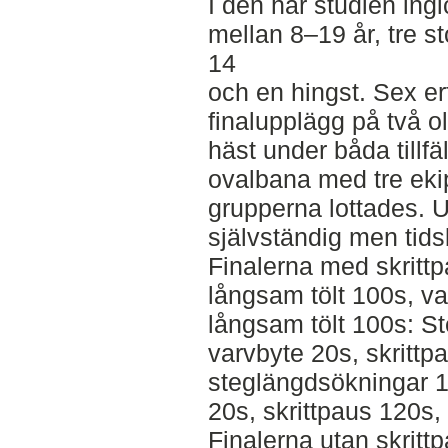
I den här studien ing
mellan 8–19 år, tre st
14
och en hingst. Sex erf
finalupplägg på två 
häst under båda tillfä
ovalbana med tre eki
grupperna lottades. 
självständig men tids
Finalerna med skrittp
långsam tölt 100s, va
långsam tölt 100s: S
varvbyte 20s, skrittp
steglängdsökningar 11
20s, skrittpaus 120s, 
Finalerna utan skrit