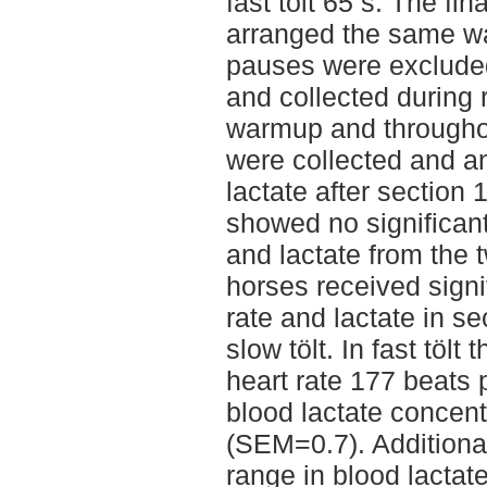
fast tölt 65 s. The fi
arranged the same wa
pauses were exclude
and collected during 
warmup and throughou
were collected and a
lactate after section 
showed no significant
and lactate from the 
horses received signi
rate and lactate in se
slow tölt. In fast tölt
heart rate 177 beats
blood lactate concen
(SEM=0.7). Additional
range in blood lactat