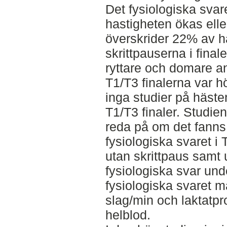
Det fysiologiska svare
hastigheten ökas eller
överskrider 22% av h
skrittpauserna i finaler
ryttare och domare a
T1/T3 finalerna var h
inga studier på häste
T1/T3 finaler. Studien
reda på om det fanns 
fysiologiska svaret i
utan skrittpaus samt
fysiologiska svar und
fysiologiska svaret m
slag/min och laktatpr
helblod.