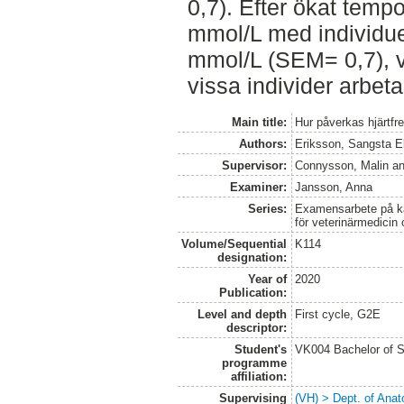
0,7). Efter ökat tempo
mmol/L med individue
mmol/L (SEM= 0,7), vi
vissa individer arbet
Main title:
Hur påverkas hjärtfr
Authors:
Eriksson, Sangsta E
Supervisor:
Connysson, Malin
a
Examiner:
Jansson, Anna
Series:
Examensarbete på kan
för veterinärmedicin
Volume/Sequential
K114
designation:
Year of
2020
Publication:
Level and depth
First cycle, G2E
descriptor:
Student's
VK004 Bachelor of S
programme
affiliation:
Supervising
(VH) > Dept. of Anat