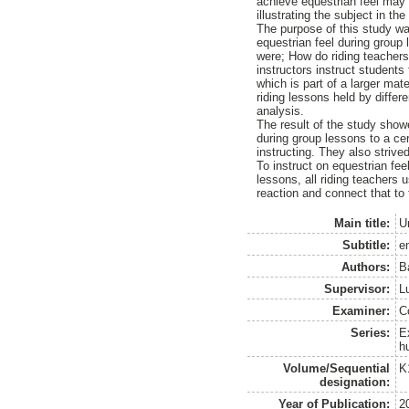
achieve equestrian feel may b
illustrating the subject in t
The purpose of this study was
equestrian feel during group 
were; How do riding teachers
instructors instruct students
which is part of a larger ma
riding lessons held by diffe
analysis.
The result of the study showe
during group lessons to a ce
instructing. They also strive
To instruct on equestrian fee
lessons, all riding teachers 
reaction and connect that to 
Main title:
U
Subtitle:
en
Authors:
B
Supervisor:
L
Examiner:
C
Series:
E
h
Volume/Sequential
K
designation:
Year of Publication:
2