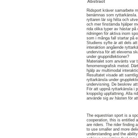
Abstract
Ridsport kräver samarbete m
benämnas som ryttarkänsla. R
ryttaren lär sig hitta och utv
och mer finstämda hjälper me
rida olika typer av hästar på
ridningen för aktiva inom spor
som i många fall startar på e
Studiens syfte är att dels att
interaktion angående ryttarkä
undervisa för att eleverna sk
under gruppridlektioner?
Materialet som använts var ti
fenomenografisk metod. Därti
hjälp av multimodal interakt
Resultatet visade att samtlig
ryttarkänsla under grupplektio
undervisning. De beskrev att 
För att uppnå ryttarkänsla i 
kroppslig uppfattning. Alla r
använde sig av hästen för att
The equestrian sport is a s
cooperation, this is entitled
are riders. The rider finding 
to use smaller and more delic
understanding and the ability