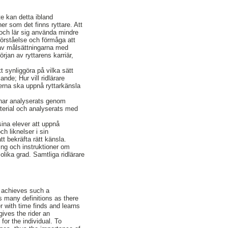
e kan detta ibland
r som det finns ryttare. Att
r och lär sig använda mindre
förståelse och förmåga att
n av målsättningarna med
örjan av ryttarens karriär,
tt synliggöra på vilka sätt
nde; Hur vill ridlärare
everna ska uppnå ryttarkänsla
l har analyserats genom
aterial och analyserats med
sina elever att uppnå
ch liknelser i sin
t bekräfta rätt känsla.
ling och instruktioner om
olika grad. Samtliga ridlärare
r achieves such a
as many definitions as there
er with time finds and learns
gives the rider an
for the individual. To