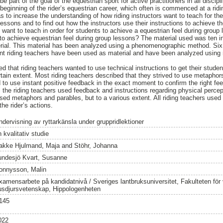
e part of the goal of the equestrian sport for active practitioners in all discip
he beginning of the rider’s equestrian career, which often is commenced at a rid
 to increase the understanding of how riding instructors want to teach for the
lessons and to find out how the instructors use their instructions to achieve 
 want to teach in order for students to achieve a equestrian feel during group
 to achieve equestrian feel during group lessons? The material used was ten in
terial. This material has been analyzed using a phenomenographic method. Six 
rent riding teachers have been used as material and have been analyzed using 
d that riding teachers wanted to use technical instructions to get their studen
rtain extent. Most riding teachers described that they strived to use metapho
d to use instant positive feedback in the exact moment to confirm the right fee
l the riding teachers used feedback and instructions regarding physical percep
used metaphors and parables, but to a various extent. All riding teachers used
the rider’s actions.
ndervisning av ryttarkänsla under gruppridlektioner
 kvalitativ studie
akke Hjulmand, Maja
and
Stöhr, Johanna
undesjö Kvart, Susanne
onnysson, Malin
xamensarbete på kandidatnivå / Sveriges lantbruksuniversitet, Fakulteten för
usdjursvetenskap, Hippologenheten
145
022