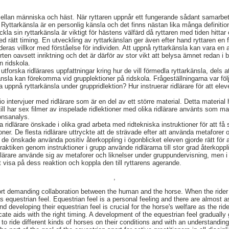
ellan människa och häst. När ryttaren uppnår ett fungerande sådant samarbet
yttarkänsla är en personlig känsla och det finns nästan lika många definitione
eckla sin ryttarkänsla är viktigt för hästens välfärd då ryttaren med tiden hitta
d rätt timing. En utveckling av ryttarkänslan ger även efter hand ryttaren en 
 deras villkor med förståelse för individen. Att uppnå ryttarkänsla kan vara e
ten oavsett inriktning och det är därför av stor vikt att belysa ämnet redan i b
n ridskola.
 utforska ridlärares uppfattningar kring hur de vill förmedla ryttarkänsla, dels a
nsla kan förekomma vid grupplektioner på ridskola. Frågeställningarna var följa
a uppnå ryttarkänsla under gruppridlektion? Hur instruerar ridlärare för att el
o intervjuer med ridlärare som är en del av ett större material. Detta materia
ll har sex filmer av inspelade ridlektioner med olika ridlärare använts som m
ionsanalys.
a ridlärare önskade i olika grad arbeta med ridtekniska instruktioner för att få 
ner. De flesta ridlärare uttryckte att de strävade efter att använda metaforer o
de önskade använda positiv återkoppling i ögonblicket eleven gjorde rätt för at
praktiken genom instruktioner i grupp använde ridlärarna till stor grad återkopp
idlärare använde sig av metaforer och liknelser under gruppundervisning, men i 
 visa på dess reaktion och koppla den till ryttarens agerande.
,
port demanding collaboration between the human and the horse. When the ride
 as equestrian feel. Equestrian feel is a personal feeling and there are almost 
and developing their equestrian feel is crucial for the horse's welfare as the rid
ate aids with the right timing. A development of the equestrian feel gradually 
 to ride different kinds of horses on their conditions and with an understanding 