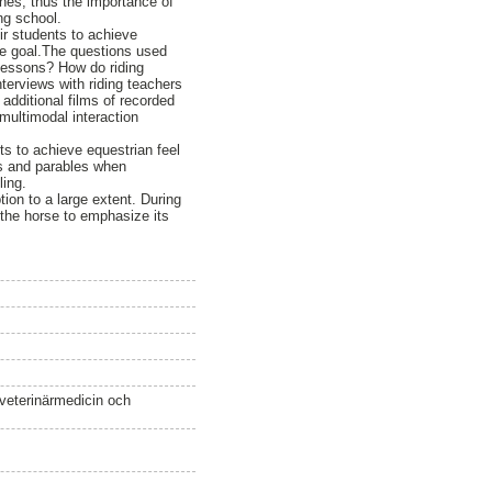
lines, thus the importance of
ing school.
ir students to achieve
the goal.The questions used
 lessons? How do riding
terviews with riding teachers
additional films of recorded
multimodal interaction
ts to achieve equestrian feel
rs and parables when
ling.
tion to a large extent. During
 the horse to emphasize its
 veterinärmedicin och