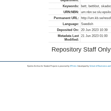
department:
Keywords:
bett, bettlöst, skado
URN:NBN:
urn:nbn:se:slu:epsil
Permanent URL:
http://urn.kb.se/res
Language:
Swedish
Deposited On:
20 Jun 2023 10:39
Metadata Last
21 Jun 2023 01:00
Modified:
Repository Staff Onl
Epsilon Archive for Student Projects is
powored by
EPrints 3
developed by
School of Electronics an