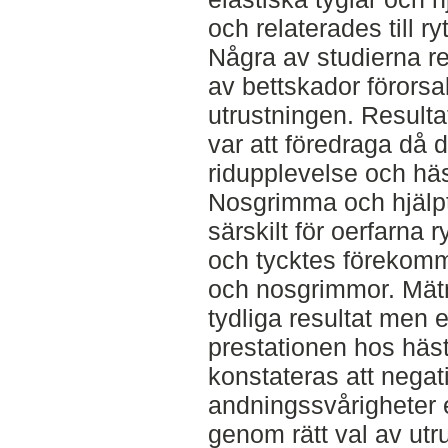
och relaterades till r
Några av studierna re
av bettskador förors
utrustningen. Resulta
var att föredraga då 
ridupplevelse och hä
Nosgrimma och hjälpt
särskilt för oerfarna 
och tycktes förekomm
och nosgrimmor. Mätn
tydliga resultat men e
prestationen hos häs
konstateras att negati
andningssvårigheter 
genom rätt val av utr