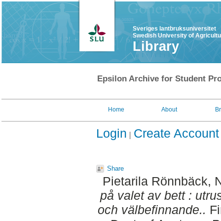
Sveriges lantbruksuniversitet
Swedish University of Agricult
Library
Epsilon Archive for Student Pro
Home
About
B
Login
Create Account
Share
Pietarila Rönnbäck, 
på valet av bett : utr
och välbefinnande..
Fi