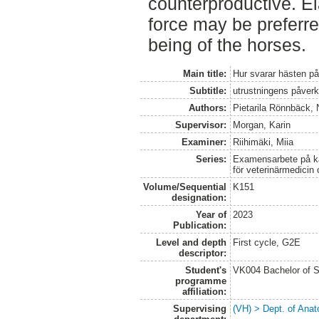
counterproductive. Ela
force may be preferre
being of the horses.
Main title:
Hur svarar hästen på
Subtitle:
utrustningens påverk
Authors:
Pietarila Rönnbäck, 
Supervisor:
Morgan, Karin
Examiner:
Riihimäki, Miia
Series:
Examensarbete på kan
för veterinärmedicin
Volume/Sequential
K151
designation:
Year of
2023
Publication:
Level and depth
First cycle, G2E
descriptor:
Student's
VK004 Bachelor of S
programme
affiliation:
Supervising
(VH) > Dept. of Anat