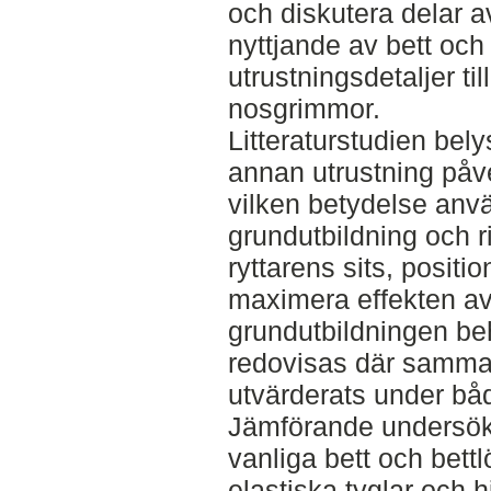
och diskutera delar a
nyttjande av bett och
utrustningsdetaljer til
nosgrimmor.
Litteraturstudien bely
annan utrustning påv
vilken betydelse anvä
grundutbildning och 
ryttarens sits, positio
maximera effekten av
grundutbildningen beh
redovisas där sammant
utvärderats under båd
Jämförande undersök
vanliga bett och bett
elastiska tyglar och h