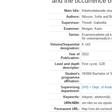
and the occurrence of
Main title:
Arbetsrelaterade ska
Authors:
Nilsson, Sofie
and
B
Supervisor:
Thorell, Gabriella
Examiner:
Morgan, Karin
Series:
Examensarbete på kan
för veterinärmedicin
Volume/Sequential
K 143
designation:
Year of
2022
Publication:
Level and depth
First cycle, G2E
descriptor:
Student's
VK004 Bachelor of S
programme
affiliation:
Supervising
(VH) > Dept. of Anat
department:
Keywords:
ridsport, arbetsmiljö
URN:NBN:
urn:nbn:se:slu:epsil
Permanent URL:
http://urn.kb.se/res