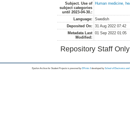
Subject. Use of
Human medicine, hea
subject categories
until 2023-04-30.:
Language:
Swedish
Deposited On:
31 Aug 2022 07:42
Metadata Last
01 Sep 2022 01:05
Modified:
Repository Staff Onl
Epsilon Archive for Student Projects is
powored by
EPrints 3
developed by
School of Electronics an