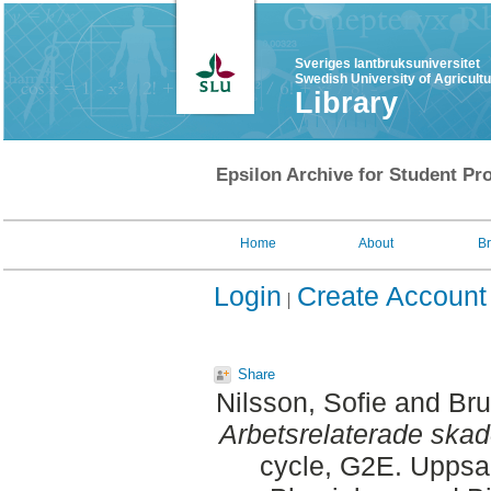
Sveriges lantbruksuniversitet
Swedish University of Agricult
Library
Epsilon Archive for Student Pro
Home
About
B
Login
Create Account
Share
Nilsson, Sofie
and
Bru
Arbetsrelaterade skad
cycle, G2E. Uppsa