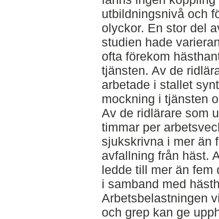
utbildningsnivå och f
olyckor. En stor del a
studien hade varieran
ofta förekom hästhant
tjänsten. Av de ridlä
arbetade i stallet sy
mockning i tjänsten o
Av de ridlärare som 
timmar per arbetsveck
sjukskrivna i mer än
avfallning från häst. 
ledde till mer än fem
i samband med hästh
Arbetsbelastningen v
och grep kan ge upph