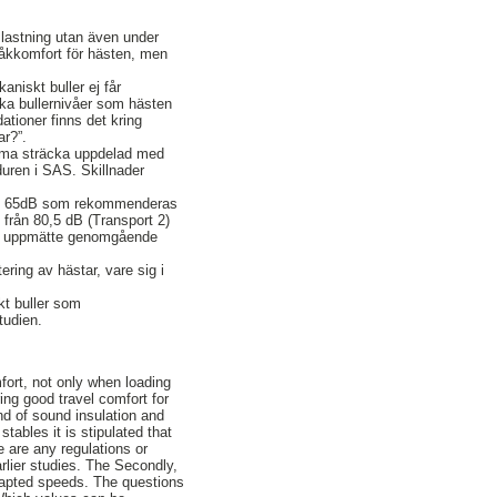
 lastning utan även under
 åkkomfort för hästen, men
aniskt buller ej får
ilka bullernivåer som hästen
ationer finns det kring
ar?”.
amma sträcka uppdelad med
duren i SAS. Skillnader
 om 65dB som rekommenderas
 från 80,5 dB (Transport 2)
kan uppmätte genomgående
ering av hästar, vare sig i
t buller som
tudien.
ort, not only when loading
ring good travel comfort for
ind of sound insulation and
ables it is stipulated that
 are any regulations or
rlier studies. The Secondly,
adapted speeds. The questions