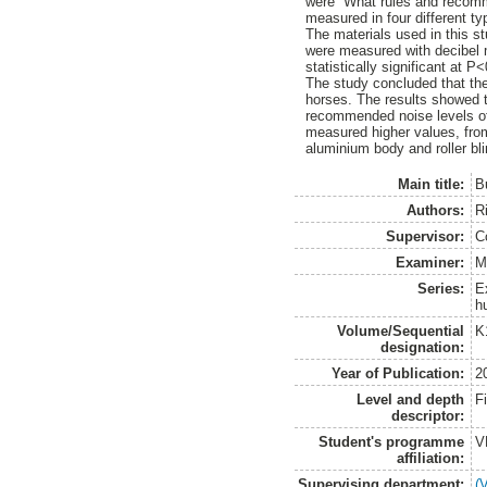
were “What rules and recomm
measured in four different ty
The materials used in this stu
were measured with decibel 
statistically significant at P
The study concluded that the
horses. The results showed t
recommended noise levels of 
measured higher values, from
aluminium body and roller bli
Main title:
Bu
Authors:
Ri
Supervisor:
C
Examiner:
M
Series:
E
h
Volume/Sequential
K
designation:
Year of Publication:
2
Level and depth
F
descriptor:
Student's programme
V
affiliation:
Supervising department:
(