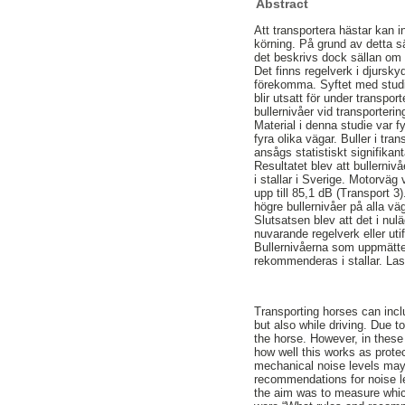
Abstract
Att transportera hästar kan 
körning. På grund av detta 
det beskrivs dock sällan om e
Det finns regelverk i djurskyd
förekomma. Syftet med studien
blir utsatt för under transpo
bullernivåer vid transporterin
Material i denna studie var
fyra olika vägar. Buller i t
ansågs statistiskt signifikan
Resultatet blev att buller
i stallar i Sverige. Motorvä
upp till 85,1 dB (Transport
högre bullernivåer på alla väg
Slutsatsen blev att det i nulä
nuvarande regelverk eller utif
Bullernivåerna som uppmätte
rekommenderas i stallar. Last
Transporting horses can inc
but also while driving. Due t
the horse. However, in these 
how well this works as prote
mechanical noise levels may 
recommendations for noise le
the aim was to measure which 