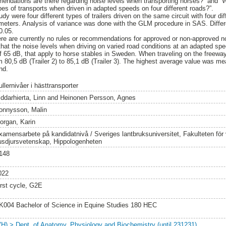
endations are there regarding noise levels when transporting horses?” and “
pes of transports when driven in adapted speeds on four different roads?”.
dy were four different types of trailers driven on the same circuit with four di
meters. Analysis of variance was done with the GLM procedure in SAS. Diffe
<0.05.
re are currently no rules or recommendations for approved or non-approved no
hat the noise levels when driving on varied road conditions at an adapted sp
65 dB, that apply to horse stables in Sweden. When traveling on the freeway
 80,5 dB (Trailer 2) to 85,1 dB (Trailer 3). The highest average value was mea
nd.
llernivåer i hästtransporter
ddarhierta, Linn
and
Heinonen Persson, Agnes
onnysson, Malin
organ, Karin
xamensarbete på kandidatnivå / Sveriges lantbruksuniversitet, Fakulteten för
usdjursvetenskap, Hippologenheten
148
022
irst cycle, G2E
K004 Bachelor of Science in Equine Studies 180 HEC
VH) > Dept. of Anatomy, Physiology and Biochemistry (until 231231)