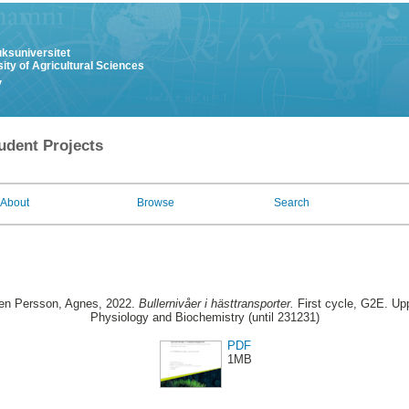
uksuniversitet
ity of Agricultural Sciences
y
udent Projects
About
Browse
Search
en Persson, Agnes
, 2022.
Bullernivåer i hästtransporter.
First cycle, G2E. Up
Physiology and Biochemistry (until 231231)
PDF
1MB