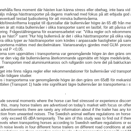
innehålla flera moment där hästen kan känna stress eller obehag, inte bara vid
säljs många hästtransporter på dagens marknad med fokus på att erbjuda god
ventuell testad ljudisolering för att minska bullernivåerna.
dsföreskrifterna kopplat till djurstallar där bullernivåer högre än 65 dB från mek
 är att mäta bullernivåer i olika transporter samt en lastbil, för att påvisa v
rtering. Frågeställningarna för examensarbetet var: ”Vilka regler och rekommend
g av häst?” samt ”Hur hög bullernivå är det i olika hästtransporter på olika väg
 fyra olika typer av hästtransporter som kördes i anpassade hastigheter på s
ransporterna mättes med decibelmätare. Variansanalys gjordes med GLM- proce
ta vid P <0,05.
nivåerna som uppmättes i transporterna var genomgående högre än den gräns
g var den väg där bullernivåerna återkommande uppmätte ett högre medelvärde,
 3). Transporten med aluminiumkaross och rullgardin som övre del på bakluc
ar.
get inte finns några regler eller rekommendationer för bullernivåer vid transport
rån tidigare studier.
s i transporterna var genomgående högre än den gräns om 65dB för mekanisk
bilen (Transport 1) hade inte signifikant lägre bullernivåer än transporterna i s
,
lude several moments where the horse can feel stressed or experience discomf
o this, many horse trailers are advertised on today's market with focus on offe
advertisements there are rarely any information about if the trailer has any k
ction from unwanted noises. The Swedish animal welfare regulations on horse st
only exceed 65 dBA temporarily. The aim of this study was to find out if there
vels when transporting horses according to Swedish welfare regulations or ea
noise levels in four different horse trailers on different road conditions at 