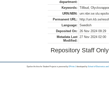
department:
Keywords:
Tillbud, Olycksrappo
URN:NBN:
urn:nbn:se:slu:epsil
Permanent URL:
http://urn.kb.se/res
Language:
Swedish
Deposited On:
26 Nov 2024 09:29
Metadata Last
27 Nov 2024 02:00
Modified:
Repository Staff Onl
Epsilon Archive for Student Projects is
powored by
EPrints 3
developed by
School of Electronics an