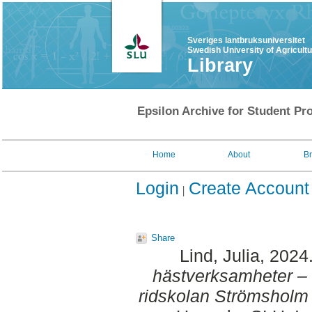
Sveriges lantbruksuniversitet
Swedish University of Agricult
Library
Epsilon Archive for Student Pro
Home
About
B
Login
Create Account
Share
Lind, Julia
, 2024
hästverksamheter – 
ridskolan Strömsholm 