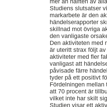
mer än hälften av all
Studiens slutsatser v
markarbete är den akti
händelserapporter skr
skillnad mot övriga ak
den vanligaste orsake
Den aktiviteten med n
är uteritt strax följt a
aktiviteter med fler fa
vanligast att händels
påvisade färre händels
tyder på ett positivt
Fördelningen mellan t
att 70 procent är till
vilket inte har skilt s
Studien visar ett akti