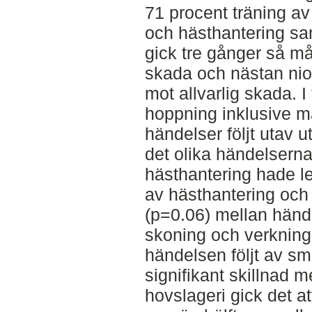
71 procent träning av
och hästhantering sa
gick tre gånger så må
skada och nästan nio
mot allvarlig skada. I
hoppning inklusive m
händelser följt utav u
det olika händelserna
hästhantering hade led
av hästhantering och 
(p=0.06) mellan hände
skoning och verkning
händelsen följt av sm
signifikant skillnad m
hovslageri gick det at