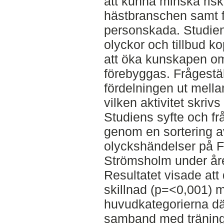
att kunna minska risk
hästbranschen samt 
personskada. Studiens
olyckor och tillbud ko
att öka kunskapen om
förebyggas. Frågestäl
fördelningen ut mella
vilken aktivitet skriv
Studiens syfte och fr
genom en sortering av
olyckshändelser på F
Strömsholm under åre
Resultatet visade att 
skillnad (p=<0,001) m
huvudkategorierna där
samband med träning 