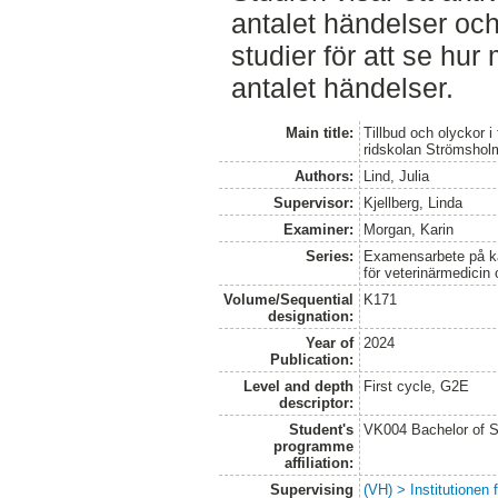
antalet händelser och
studier för att se hu
antalet händelser.
Main title:
Tillbud och olyckor 
ridskolan Strömshol
Authors:
Lind, Julia
Supervisor:
Kjellberg, Linda
Examiner:
Morgan, Karin
Series:
Examensarbete på kan
för veterinärmedicin
Volume/Sequential
K171
designation:
Year of
2024
Publication:
Level and depth
First cycle, G2E
descriptor:
Student's
VK004 Bachelor of S
programme
affiliation:
Supervising
(VH) > Institutionen