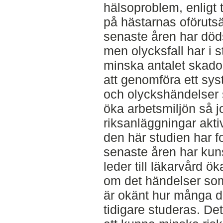
hälsoproblem, enligt 
på hästarnas oföruts
senaste åren har döds
men olycksfall har i st
minska antalet skador
att genomföra ett syst
och olyckshändelser s
öka arbetsmiljön så 
riksanläggningar akti
den här studien har f
senaste åren har ku
leder till läkarvård 
om det händelser som 
är okänt hur många d
tidigare studeras. Det