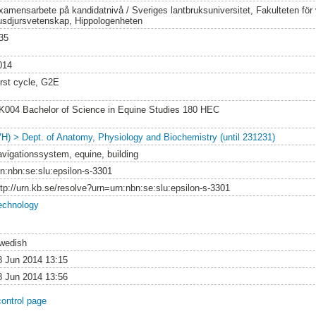
xamensarbete på kandidatnivå / Sveriges lantbruksuniversitet, Fakulteten för
usdjursvetenskap, Hippologenheten
35
014
irst cycle, G2E
K004 Bachelor of Science in Equine Studies 180 HEC
VH) > Dept. of Anatomy, Physiology and Biochemistry (until 231231)
avigationssystem, equine, building
rn:nbn:se:slu:epsilon-s-3301
ttp://urn.kb.se/resolve?urn=urn:nbn:se:slu:epsilon-s-3301
echnology
wedish
8 Jun 2014 13:15
8 Jun 2014 13:56
control page