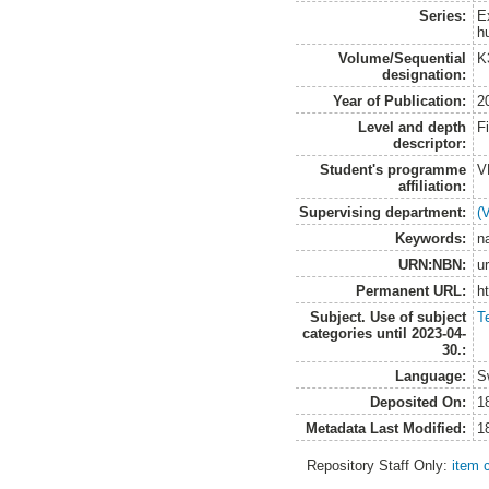
Series:
E
h
Volume/Sequential
K
designation:
Year of Publication:
2
Level and depth
F
descriptor:
Student's programme
V
affiliation:
Supervising department:
(
Keywords:
n
URN:NBN:
u
Permanent URL:
h
Subject. Use of subject
T
categories until 2023-04-
30.:
Language:
S
Deposited On:
1
Metadata Last Modified:
1
Repository Staff Only:
item 