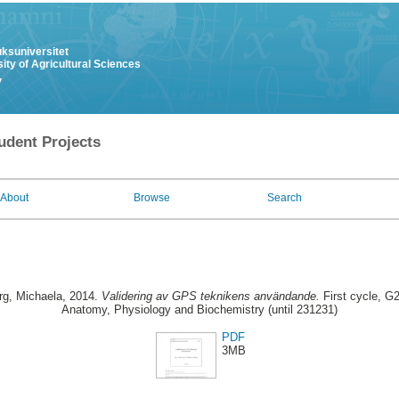
uksuniversitet
ity of Agricultural Sciences
y
udent Projects
About
Browse
Search
rg, Michaela
, 2014.
Validering av GPS teknikens användande.
First cycle, G
Anatomy, Physiology and Biochemistry (until 231231)
PDF
3MB