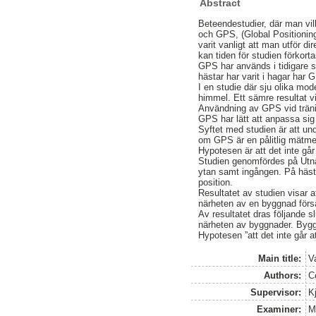
Abstract
Beteendestudier, där man vill
och GPS, (Global Positioning
varit vanligt att man utför 
kan tiden för studien förkorta
GPS har används i tidigare st
hästar har varit i hagar har 
I en studie där sju olika mod
himmel. Ett sämre resultat v
Användning av GPS vid tränin
GPS har lätt att anpassa sig 
Syftet med studien är att un
om GPS är en pålitlig mätme
Hypotesen är att det inte går
Studien genomfördes på Utnäs
ytan samt ingången. På häst
position.
Resultatet av studien visar 
närheten av en byggnad förs
Av resultatet dras följande s
närheten av byggnader. Bygg
Hypotesen ”att det inte går a
Main title:
V
Authors:
C
Supervisor:
Kj
Examiner:
M