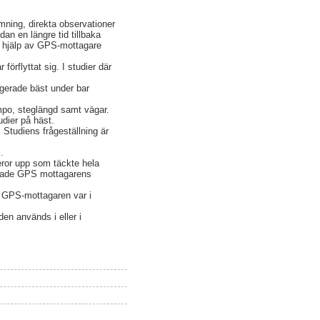
lmning, direkta observationer
an en längre tid tillbaka
ed hjälp av GPS-mottagare
örflyttat sig. I studier där
ungerade bäst under bar
empo, steglängd samt vägar.
udier på häst.
 Studiens frågeställning är
.
eror upp som täckte hela
lerade GPS mottagarens
r GPS-mottagaren var i
den används i eller i