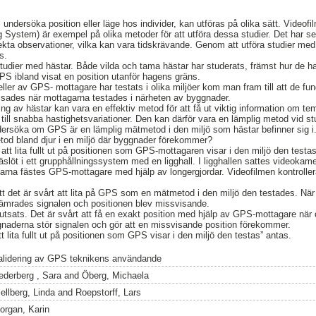
 undersöka position eller läge hos individer, kan utföras på olika sätt. Videofi
 System) är exempel på olika metoder för att utföra dessa studier. Det har sed
direkta observationer, vilka kan vara tidskrävande. Genom att utföra studier m
s.
udier med hästar. Både vilda och tama hästar har studerats, främst hur de har f
GPS ibland visat en position utanför hagens gräns.
eller av GPS- mottagare har testats i olika miljöer kom man fram till att de f
isades när mottagarna testades i närheten av byggnader.
g av hästar kan vara en effektiv metod för att få ut viktig information om t
till snabba hastighetsvariationer. Den kan därför vara en lämplig metod vid st
dersöka om GPS är en lämplig mätmetod i den miljö som hästar befinner sig i.
tod bland djur i en miljö där byggnader förekommer?
 att lita fullt ut på positionen som GPS-mottagaren visar i den miljö den testas
löt i ett grupphållningssystem med en ligghall. I ligghallen sattes videokam
arna fästes GPS-mottagare med hjälp av longergjordar. Videofilmen kontrol
att det är svårt att lita på GPS som en mätmetod i den miljö den testades. Nä
ämrades signalen och positionen blev missvisande.
lutsats. Det är svårt att få en exakt position med hjälp av GPS-mottagare när 
naderna stör signalen och gör att en missvisande position förekommer.
tt lita fullt ut på positionen som GPS visar i den miljö den testas” antas.
alidering av GPS teknikens användande
ederberg , Sara
and
Öberg, Michaela
ellberg, Linda
and
Roepstorff, Lars
organ, Karin