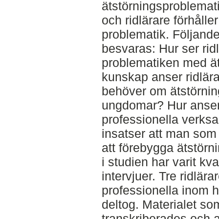
ätstörningsproblemat
och ridlärare förhåller
problematik. Följand
besvaras: Hur ser rid
problematiken med ät
kunskap anser ridlära
behöver om ätstörnin
ungdomar? Hur anser
professionella verks
insatser att man som r
att förebygga ätstör
i studien har varit kv
intervjuer. Tre ridlära
professionella inom 
deltog. Materialet s
transkriberades och