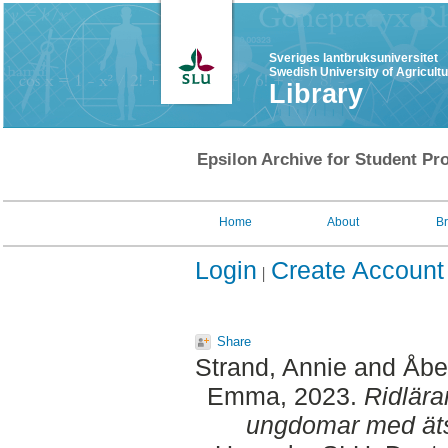
Sveriges lantbruksuniversitet
Swedish University of Agricult
Library
Epsilon Archive for Student Pro
Home
About
B
Login
Create Account
Share
Strand, Annie
and
Åbe
Emma
, 2023.
Ridlära
ungdomar med äts