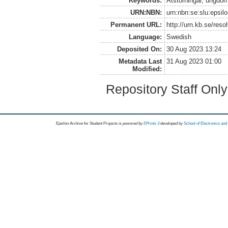
Keywords:
Ätstörningar, ungdoms
URN:NBN:
urn:nbn:se:slu:epsil
Permanent URL:
http://urn.kb.se/res
Language:
Swedish
Deposited On:
30 Aug 2023 13:24
Metadata Last
31 Aug 2023 01:00
Modified:
Repository Staff Onl
Epsilon Archive for Student Projects is
powored by
EPrints 3
developed by
School of Electronics an