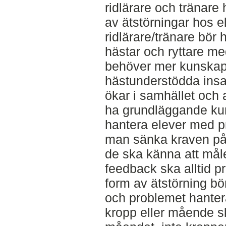
ridlärare och tränare
av ätstörningar hos e
ridlärare/tränare bör h
hästar och ryttare m
behöver mer kunskap.
hästunderstödda insa
ökar i samhället och a
ha grundläggande ku
hantera elever med p
man sänka kraven på 
de ska känna att mål
feedback ska alltid p
form av ätstörning 
och problemet hantera
kropp eller mående s