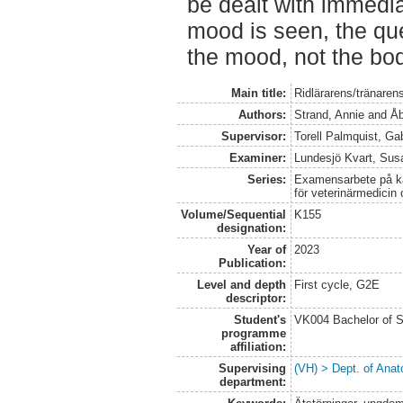
be dealt with immedia
mood is seen, the que
the mood, not the bod
Main title:
Ridlärarens/tränare
Authors:
Strand, Annie
and
Åb
Supervisor:
Torell Palmquist, Gab
Examiner:
Lundesjö Kvart, Sus
Series:
Examensarbete på kan
för veterinärmedicin
Volume/Sequential
K155
designation:
Year of
2023
Publication:
Level and depth
First cycle, G2E
descriptor:
Student's
VK004 Bachelor of S
programme
affiliation:
Supervising
(VH) > Dept. of Anat
department: