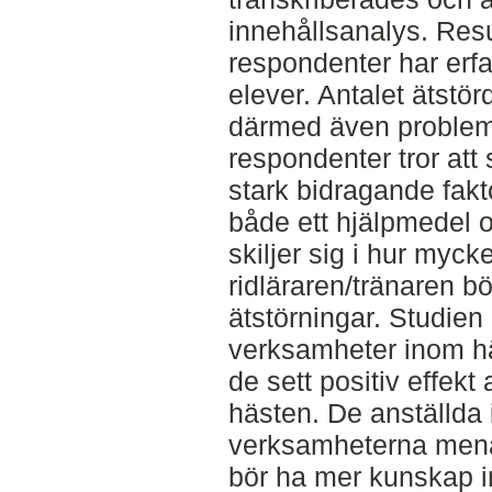
innehållsanalys. Resu
respondenter har erfa
elever. Antalet ätstör
därmed även problem
respondenter tror att
stark bidragande fakt
både ett hjälpmedel 
skiljer sig i hur myc
ridläraren/tränaren b
ätstörningar. Studien 
verksamheter inom hä
de sett positiv effekt
hästen. De anställda
verksamheterna menar
bör ha mer kunskap i