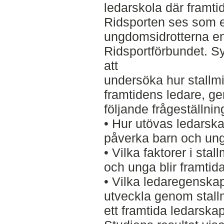
ledarskola där framti
Ridsporten ses som e
ungdomsidrotterna en
Ridsportförbundet. Sy
att
undersöka hur stallmi
framtidens ledare, g
följande frågeställnin
• Hur utövas ledarska
påverka barn och un
• Vilka faktorer i stall
och unga blir framtid
• Vilka ledaregenska
utveckla genom stallm
ett framtida ledarska