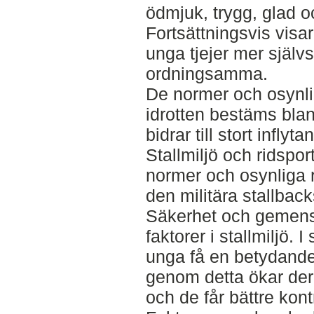
ödmjuk, trygg, glad oc
Fortsättningsvis visar 
unga tjejer mer själ
ordningsamma.
De normer och osynli
idrotten bestäms bla
bidrar till stort infly
Stallmiljö och ridsport
normer och osynliga re
den militära stallback
Säkerhet och gemens
faktorer i stallmiljö. 
unga få en betydande 
genom detta ökar der
och de får bättre kontr