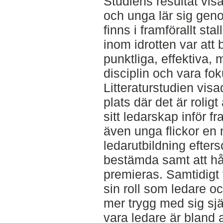
Studiens resultat vi
och unga lär sig ge
finns i framförallt st
inom idrotten var att
punktliga, effektiva,
disciplin och vara fo
Litteraturstudien visa
plats där det är roligt
sitt ledarskap inför f
även unga flickor en 
ledarutbildning efters
bestämda samt att hå
premieras. Samtidigt f
sin roll som ledare o
mer trygg med sig sjä
vara ledare är bland 