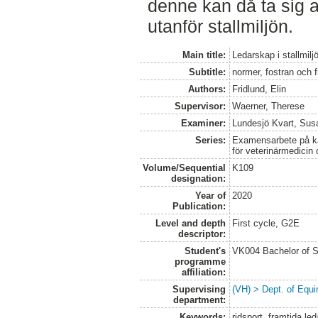
denne kan då ta sig 
utanför stallmiljön.
Main title:
Ledarskap i stallmilj
Subtitle:
normer, fostran och 
Authors:
Fridlund, Elin
Supervisor:
Waerner, Therese
Examiner:
Lundesjö Kvart, Sus
Series:
Examensarbete på kan
för veterinärmedicin
Volume/Sequential
K109
designation:
Year of
2020
Publication:
Level and depth
First cycle, G2E
descriptor:
Student's
VK004 Bachelor of S
programme
affiliation:
Supervising
(VH) > Dept. of Equi
department:
Keywords:
ridsport, framtida le