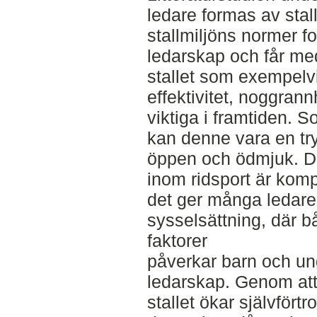
ledare formas av stal
stallmiljöns normer f
ledarskap och får me
stallet som exempelv
effektivitet, noggran
viktiga i framtiden. 
kan denne vara en try
öppen och ödmjuk. De
inom ridsport är kom
det ger många ledare
sysselsättning, där b
faktorer
påverkar barn och ung
ledarskap. Genom att 
stallet ökar självfört