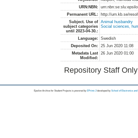
URN:NBN:
urn:nbn:se:slu:epsil
Permanent URL:
http://urn.kb.se/res
Subject. Use of
Animal husbandry
subject categories
Social sciences, hu
until 2023-04-30.:
Language:
Swedish
Deposited On:
25 Jun 2020 11:08
Metadata Last
26 Jun 2020 01:00
Modified:
Repository Staff Onl
Epsilon Archive for Student Projects is
powored by
EPrints 3
developed by
School of Electronics an