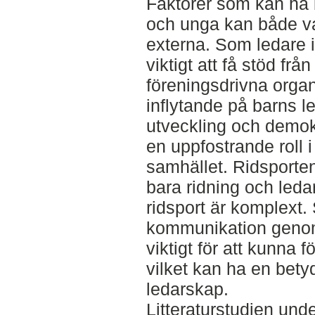
Faktorer som kan ha 
och unga kan både va
externa. Som ledare 
viktigt att få stöd frå
föreningsdrivna organ
inflytande på barns 
utveckling och demokr
en uppfostrande roll i
samhället. Ridsporte
bara ridning och led
ridsport är komplext. 
kommunikation genom 
viktigt för att kunna 
vilket kan ha en bety
ledarskap.
Litteraturstudien und