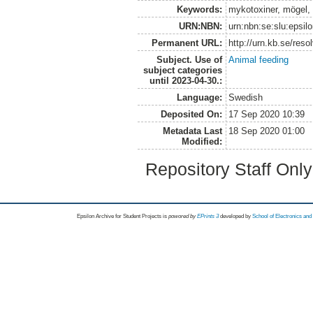
Keywords:
mykotoxiner, mögel, 
URN:NBN:
urn:nbn:se:slu:epsil
Permanent URL:
http://urn.kb.se/res
Subject. Use of
Animal feeding
subject categories
until 2023-04-30.:
Language:
Swedish
Deposited On:
17 Sep 2020 10:39
Metadata Last
18 Sep 2020 01:00
Modified:
Repository Staff Onl
Epsilon Archive for Student Projects is
powored by
EPrints 3
developed by
School of Electronics an