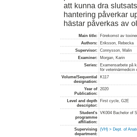
att kunna dra slutsat
hantering påverkar u
hästar påverkas av ol
Main title:
Förekomst av toxiner 
Authors:
Eriksson, Rebecka
Supervisor:
Connysson, Malin
Examiner:
Morgan, Karin
Series:
Examensarbete på kan
för veterinärmedicin
Volume/Sequential
K117
designation:
Year of
2020
Publication:
Level and depth
First cycle, G2E
descriptor:
Student's
VK004 Bachelor of S
programme
affiliation:
Supervising
(VH) > Dept. of Anat
department: