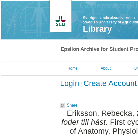
Sveriges lantbruksuniversitet
Swedish University of Agricult
Library
Epsilon Archive for Student Pro
Home
About
B
Login
Create Account
Share
Eriksson, Rebecka
,
foder till häst.
First cy
of Anatomy, Physiol