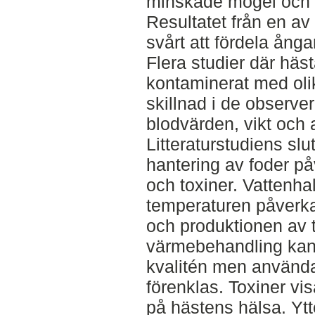
minskade mögel och b
Resultatet från en av 
svårt att fördela ång
Flera studier där häs
kontaminerat med olik
skillnad i de observe
blodvärden, vikt och a
Litteraturstudiens slu
hantering av foder p
och toxiner. Vattenha
temperaturen påverka
och produktionen av 
värmebehandling kan
kvalitén men använd
förenklas. Toxiner vi
på hästens hälsa. Ytt