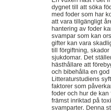
dygnet till att söka f
med foder som har ko
att vara tillgängligt å
hantering av foder k
svampar som kan orsa
gifter kan vara skadl
till förgiftning, skado
sjukdomar. Det ställer
hästhållare att föreb
och bibehålla en god 
Litteraturstudiens syf
faktorer som påverkar
foder och hur de kan
främst inriktad på to
svamparter. Denna st