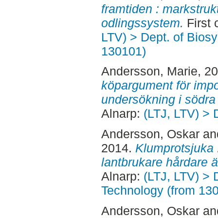
framtiden : markstruk
odlingssystem.
First 
LTV) > Dept. of Bios
130101)
Andersson, Marie
, 2
köpargument för import
undersökning i södra
Alnarp:
(LTJ, LTV) > 
Andersson, Oskar
an
2014.
Klumprotsjuka 
lantbrukare hårdare 
Alnarp:
(LTJ, LTV) > 
Technology (from 13
Andersson, Oskar
an