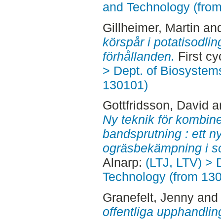
and Technology (fro
Gillheimer, Martin
an
körspår i potatisodlin
förhållanden.
First cy
> Dept. of Biosystem
130101)
Gottfridsson, David
a
Ny teknik för kombin
bandsprutning : ett ny
ogräsbekämpning i so
Alnarp:
(LTJ, LTV) > 
Technology (from 13
Granefelt, Jenny
an
offentliga upphandlin