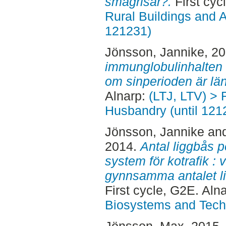
smågrisar?.
First cyc
Rural Buildings and 
121231)
Jönsson, Jannike
, 2
immunglobulinhalten i
om sinperioden är lä
Alnarp:
(LTJ, LTV) > 
Husbandry (until 121
Jönsson, Jannike
an
2014.
Antal liggbås p
system för kotrafik : 
gynnsamma antalet li
First cycle, G2E. Aln
Biosystems and Tech
Jönsson, Max
, 2015