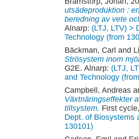
Bramstorp, Johan
, 2
utsädeproduktion : en
beredning av vete oc
Alnarp:
(LTJ, LTV) > 
Technology (from 13
Bäckman, Carl
and
L
Strösystem inom mjöl
G2E. Alnarp:
(LTJ, L
and Technology (fro
Campbell, Andreas
a
Växtnäringseffekter a
tillsystem.
First cycl
Dept. of Biosystems 
130101)
Carlson, Emil
and
Er