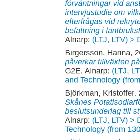
förväntningar vid ans
intervjustudie om vi
efterfrågas vid rekry
befattning i lantbruks
Alnarp:
(LTJ, LTV) > 
Birgersson, Hanna
, 
påverkar tillväxten p
G2E. Alnarp:
(LTJ, L
and Technology (fro
Björkman, Kristoffer
,
Skånes Potatisodlarför
beslutsunderlag till s
Alnarp:
(LTJ, LTV) > 
Technology (from 13