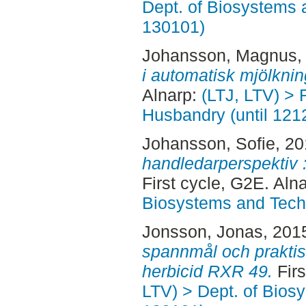
Dept. of Biosystems 
130101)
Johansson, Magnus
,
i automatisk mjölknin
Alnarp:
(LTJ, LTV) > 
Husbandry (until 121
Johansson, Sofie
, 2
handledarperspektiv :
First cycle, G2E. Aln
Biosystems and Tech
Jonsson, Jonas
, 201
spannmål och praktis
herbicid RXR 49.
Firs
LTV) > Dept. of Bios