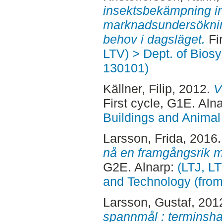
insektsbekämpning in
marknadsundersöknin
behov i dagsläget.
Fi
LTV) > Dept. of Bios
130101)
Källner, Filip
, 2012.
V
First cycle, G1E. Aln
Buildings and Animal
Larsson, Frida
, 2016
nå en framgångsrik m
G2E. Alnarp:
(LTJ, L
and Technology (fro
Larsson, Gustaf
, 201
spannmål : terminsha