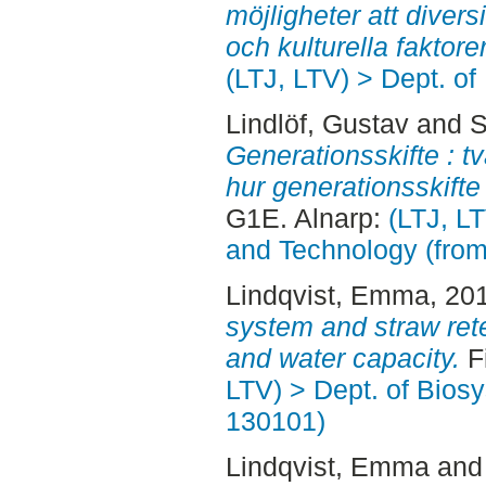
möjligheter att diver
och kulturella faktorer
(LTJ, LTV) > Dept. of
Lindlöf, Gustav
and
S
Generationsskifte : t
hur generationsskift
G1E. Alnarp:
(LTJ, L
and Technology (fro
Lindqvist, Emma
, 20
system and straw rete
and water capacity.
Fi
LTV) > Dept. of Bios
130101)
Lindqvist, Emma
an