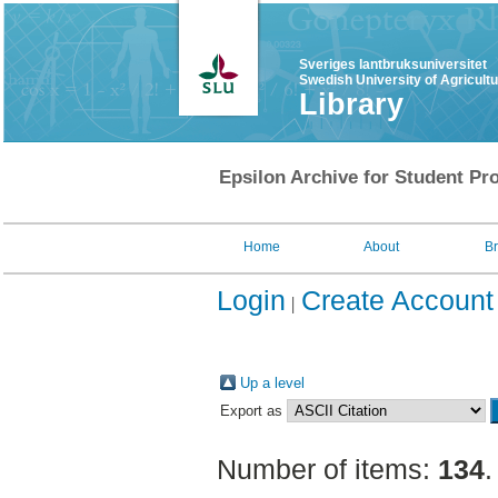
Sveriges lantbruksuniversitet
Swedish University of Agricult
Library
Epsilon Archive for Student Pro
Home
About
B
Login
Create Account
Up a level
Export as
Number of items:
134
.