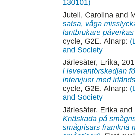
130101)
Jutell, Carolina
and
M
satsa, våga misslyck
lantbrukare påverkas
cycle, G2E. Alnarp:
(
and Society
Järlesäter, Erika
, 20
i leverantörskedjan för
intervjuer med irländ
cycle, G2E. Alnarp:
(
and Society
Järlesäter, Erika
and
Knäskada på smågris 
smågrisars framknä 