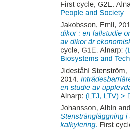
First cycle, G2E. Aln
People and Society
Jakobsson, Emil
, 20
dikor : en fallstudie o
av dikor är ekonomisk
cycle, G1E. Alnarp:
(
Biosystems and Tech
Jideståhl Stenström, 
2014.
Inträdesbarriär
en studie av upplevda
Alnarp:
(LTJ, LTV) > 
Johansson, Albin
an
Stensträngläggning i 
kalkylering.
First cyc