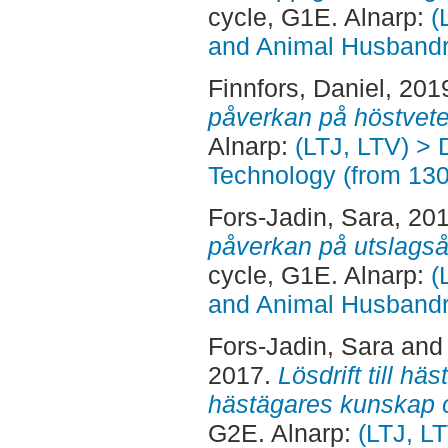
cycle, G1E. Alnarp:
(
and Animal Husbandry
Finnfors, Daniel
, 201
påverkan på höstvete
Alnarp:
(LTJ, LTV) > 
Technology (from 13
Fors-Jadin, Sara
, 20
påverkan på utslagså
cycle, G1E. Alnarp:
(
and Animal Husbandry
Fors-Jadin, Sara
an
2017.
Lösdrift till h
hästägares kunskap o
G2E. Alnarp:
(LTJ, L