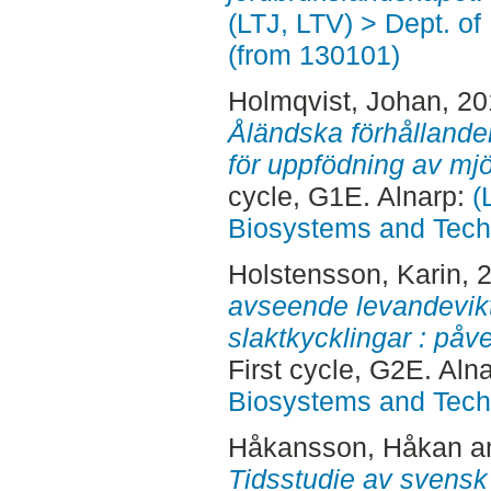
(LTJ, LTV) > Dept. o
(from 130101)
Holmqvist, Johan
, 2
Åländska förhållande
för uppfödning av mjö
cycle, G1E. Alnarp:
(
Biosystems and Tech
Holstensson, Karin
, 
avseende levandevik
slaktkycklingar : påv
First cycle, G2E. Aln
Biosystems and Tech
Håkansson, Håkan
a
Tidsstudie av svensk