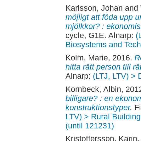
Karlsson, Johan
and
möjligt att föda upp un
mjölkkor? : ekonomisk
cycle, G1E. Alnarp:
(
Biosystems and Tech
Kolm, Marie
, 2016.
R
hitta rätt person till rä
Alnarp:
(LTJ, LTV) > 
Kornbeck, Albin
, 201
billigare? : en ekono
konstruktionstyper.
Fi
LTV) > Rural Buildin
(until 121231)
Kristoffersson, Karin
,