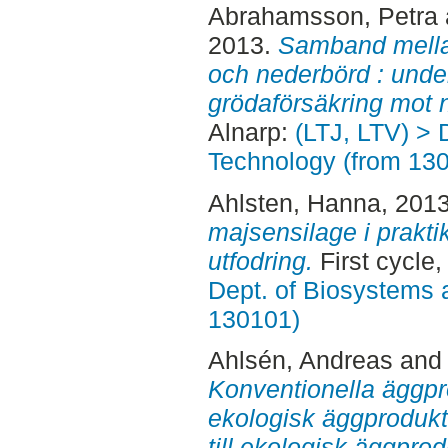
Abrahamsson, Petra
2013.
Samband mella
och nederbörd : under
grödaförsäkring mot 
Alnarp:
(LTJ, LTV) > 
Technology (from 13
Ahlsten, Hanna
, 201
majsensilage i praktik
utfodring.
First cycle
Dept. of Biosystems 
130101)
Ahlsén, Andreas
an
Konventionella äggpro
ekologisk äggprodukti
till ekologisk äggprod