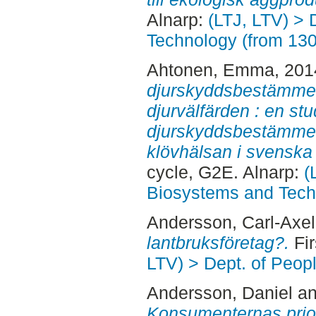
Alnarp:
(LTJ, LTV) > 
Technology (from 13
Ahtonen, Emma
, 20
djurskyddsbestämmel
djurvälfärden : en st
djurskyddsbestämmel
klövhälsan i svenska
cycle, G2E. Alnarp:
(
Biosystems and Tech
Andersson, Carl-Axel
lantbruksföretag?.
Fir
LTV) > Dept. of Peop
Andersson, Daniel
a
Konsumenternas priori