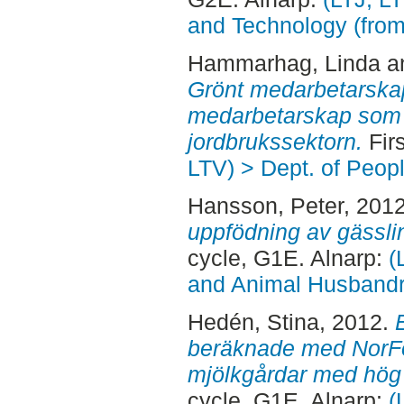
and Technology (fro
Hammarhag, Linda
a
Grönt medarbetarskap 
medarbetarskap som o
jordbrukssektorn.
Firs
LTV) > Dept. of Peop
Hansson, Peter
, 201
uppfödning av gässling
cycle, G1E. Alnarp:
(
and Animal Husbandry
Hedén, Stina
, 2012.
beräknade med NorFo
mjölkgårdar med hög 
cycle, G1E. Alnarp:
(