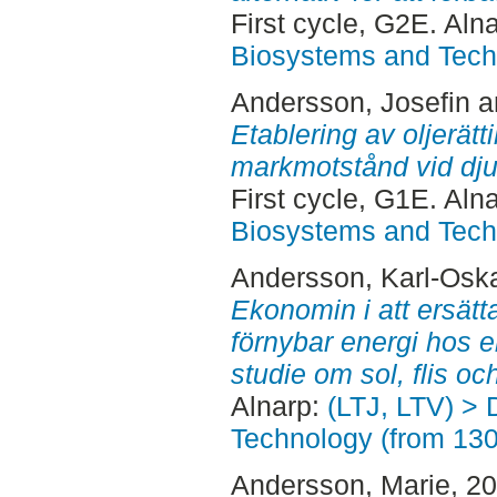
First cycle, G2E. Aln
Biosystems and Tech
Andersson, Josefin
a
Etablering av oljerät
markmotstånd vid djup
First cycle, G1E. Aln
Biosystems and Tech
Andersson, Karl-Osk
Ekonomin i att ersätt
förnybar energi hos 
studie om sol, flis oc
Alnarp:
(LTJ, LTV) > 
Technology (from 13
Andersson, Marie
, 2