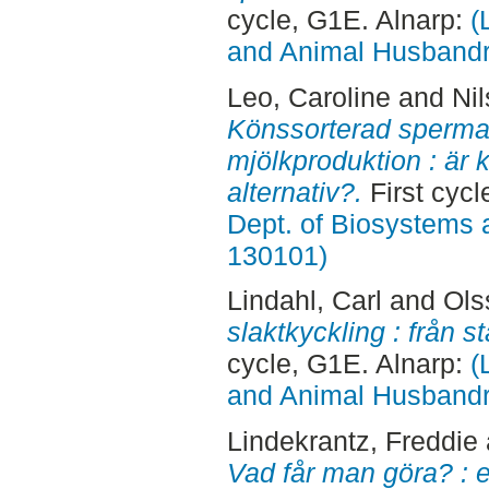
cycle, G1E. Alnarp:
(
and Animal Husbandry
Leo, Caroline
and
Ni
Könssorterad sperma 
mjölkproduktion : är 
alternativ?.
First cycl
Dept. of Biosystems 
130101)
Lindahl, Carl
and
Ols
slaktkyckling : från st
cycle, G1E. Alnarp:
(
and Animal Husbandry
Lindekrantz, Freddie
Vad får man göra? : 