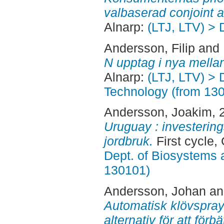
valbaserad conjoint a
Alnarp:
(LTJ, LTV) > 
Andersson, Filip
and
N upptag i nya mella
Alnarp:
(LTJ, LTV) > 
Technology (from 13
Andersson, Joakim
, 
Uruguay : investerin
jordbruk.
First cycle,
Dept. of Biosystems 
130101)
Andersson, Johan
a
Automatisk klövspray
alternativ för att för