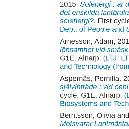
2015.
Solenergi : är 
det enskilda lantbruks
solenergi?.
First cycl
Dept. of People and 
Arnesson, Adam
, 20
lönsamhet vid småska
G1E. Alnarp:
(LTJ, L
and Technology (fro
Aspernäs, Pernilla
, 
självinträde : vid oen
cycle, G1E. Alnarp:
(
Biosystems and Tech
Berntsson, Olivia
an
Motsvarar Lantmästar