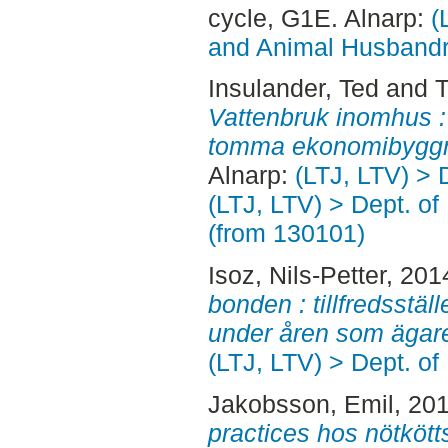
cycle, G1E. Alnarp:
(
and Animal Husbandry
Insulander, Ted
and
T
Vattenbruk inomhus : e
tomma ekonomibyggn
Alnarp:
(LTJ, LTV) > 
(LTJ, LTV) > Dept. o
(from 130101)
Isoz, Nils-Petter
, 201
bonden : tillfredsstäl
under åren som ägar
(LTJ, LTV) > Dept. of
Jakobsson, Emil
, 20
practices hos nötköt