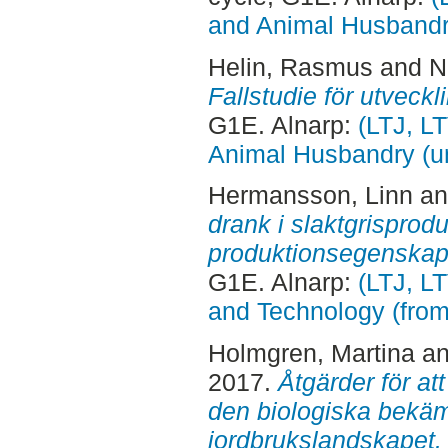
and Animal Husbandry
Helin, Rasmus
and
N
Fallstudie för utveckl
G1E. Alnarp:
(LTJ, L
Animal Husbandry (un
Hermansson, Linn
a
drank i slaktgrisprodu
produktionsegenskap
G1E. Alnarp:
(LTJ, L
and Technology (fro
Holmgren, Martina
a
2017.
Åtgärder för a
den biologiska bekä
jordbrukslandskapet.