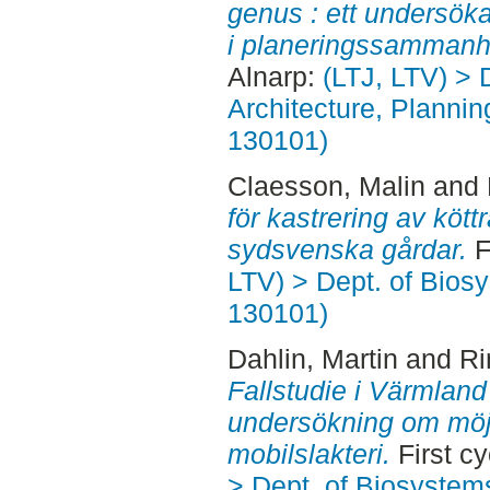
genus : ett undersö
i planeringssammanh
Alnarp:
(LTJ, LTV) > 
Architecture, Planni
130101)
Claesson, Malin
and
för kastrering av kött
sydsvenska gårdar.
F
LTV) > Dept. of Bios
130101)
Dahlin, Martin
and
Ri
Fallstudie i Värmland
undersökning om möjl
mobilslakteri.
First c
> Dept. of Biosystem