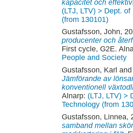
kapacitet och effektivi
(LTJ, LTV) > Dept. o
(from 130101)
Gustafsson, John
, 2
producenter och återf
First cycle, G2E. Aln
People and Society
Gustafsson, Karl
an
Jämförande av lönsa
konventionell växtodl
Alnarp:
(LTJ, LTV) > 
Technology (from 13
Gustafsson, Linnea
,
samband mellan skör