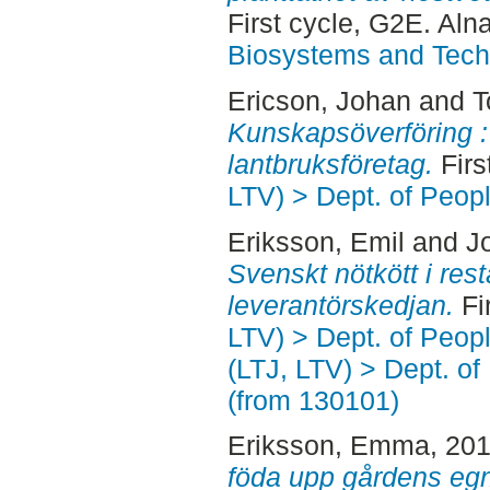
First cycle, G2E. Aln
Biosystems and Tech
Ericson, Johan
and
T
Kunskapsöverföring 
lantbruksföretag.
Firs
LTV) > Dept. of Peop
Eriksson, Emil
and
J
Svenskt nötkött i rest
leverantörskedjan.
Fi
LTV) > Dept. of Peop
(LTJ, LTV) > Dept. o
(from 130101)
Eriksson, Emma
, 20
föda upp gårdens egn