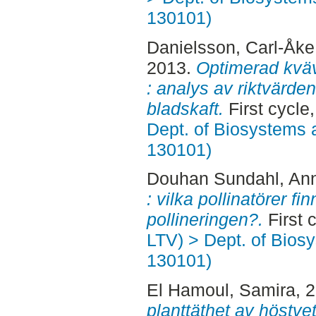
130101)
Danielsson, Carl-Åke
2013.
Optimerad kväv
: analys av riktvärden
bladskaft.
First cycle
Dept. of Biosystems 
130101)
Douhan Sundahl, An
: vilka pollinatörer f
pollineringen?.
First 
LTV) > Dept. of Bios
130101)
El Hamoul, Samira
, 
planttäthet av höstvet