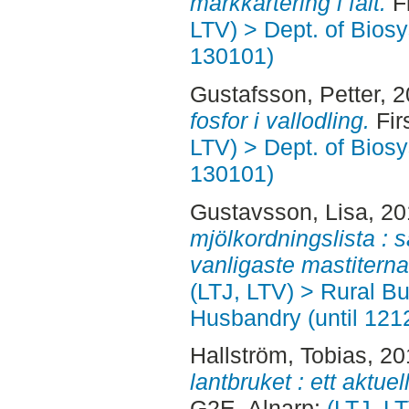
markkartering i fält.
Fi
LTV) > Dept. of Bios
130101)
Gustafsson, Petter
, 
fosfor i vallodling.
Fir
LTV) > Dept. of Bios
130101)
Gustavsson, Lisa
, 2
mjölkordningslista : 
vanligaste mastiterna
(LTJ, LTV) > Rural B
Husbandry (until 121
Hallström, Tobias
, 2
lantbruket : ett aktuell
G2E. Alnarp:
(LTJ, L