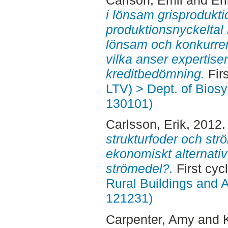
i lönsam grisproduktio
produktionsnyckeltal 
lönsam och konkurren
vilka anser expertise
kreditbedömning.
Firs
LTV) > Dept. of Bios
130101)
Carlsson, Erik
, 2012
strukturfoder och strö
ekonomiskt alternativ
strömedel?.
First cyc
Rural Buildings and 
121231)
Carpenter, Amy
and