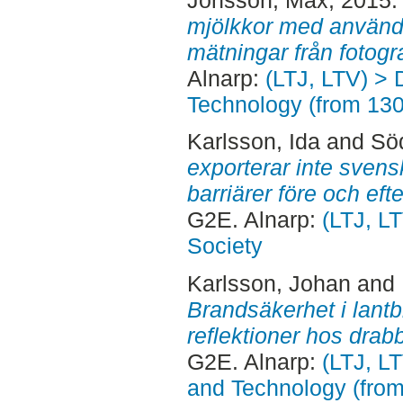
mjölkkor med använd
mätningar från fotogra
Alnarp:
(LTJ, LTV) > 
Technology (from 13
Karlsson, Ida
and
Sö
exporterar inte svens
barriärer före och eft
G2E. Alnarp:
(LTJ, L
Society
Karlsson, Johan
and
Brandsäkerhet i lant
reflektioner hos drab
G2E. Alnarp:
(LTJ, L
and Technology (fro