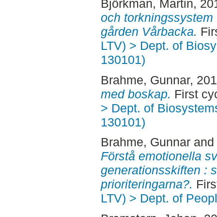
Björkman, Martin
, 20
och torkningssystem f
gården Vårbacka.
Fir
LTV) > Dept. of Bios
130101)
Brahme, Gunnar
, 20
med boskap.
First cy
> Dept. of Biosystem
130101)
Brahme, Gunnar
an
Förstå emotionella sv
generationsskiften : s
prioriteringarna?.
Firs
LTV) > Dept. of Peop