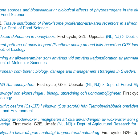
one sources and bioavailability : biological effects of phytoestrogens in the di
f Food Science
3.
Tissue distribution of Peroxisome proliferator-activated receptors in salmon 
J) > Dept. of Food Science
duced defecation in honeybees.
First cycle, G2E. Uppsala:
(NL, NJ) > Dept. 
nt patterns of snow leopard (Panthera uncia) around kills based on GPS loca
pt. of Ecology
ning av alkyleteraminer som används vid omvänd katjonsflotation av järnma
ent of Molecular Sciences
ropean corn borer : biology, damage and management strategies in Sweden.
NA Barcodesystem.
First cycle, G2E. Uppsala:
(NL, NJ) > Dept. of Forest M
svingel och ekorrsvingel : biologi, utbredning och kontrollmöjligheter.
First cy
Ecology
oktivt cesium (Cs-137) i vildsvin (Sus scrofa) från Tjernobyldrabbade områden
oil and Environment
Odling av fodervicker : möjligheten att öka användningen av vickerarter som 
verige.
First cycle, G2E. Umeå:
(NL, NJ) > Dept. of Agricultural Research fo
ifytiska lavar på gran i naturligt fragmenterad naturskog.
First cycle, G2E. U