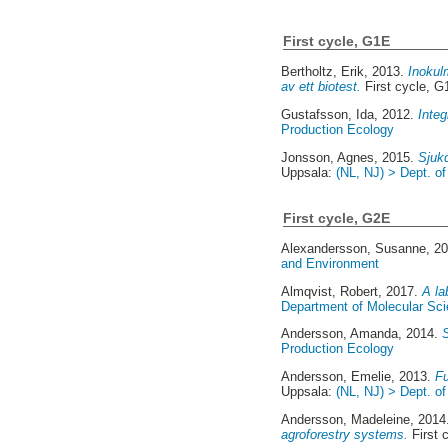
First cycle, G1E
Bertholtz, Erik
, 2013.
Inokul
av ett biotest.
First cycle, 
Gustafsson, Ida
, 2012.
Integ
Production Ecology
Jonsson, Agnes
, 2015.
Sjukd
Uppsala:
(NL, NJ) > Dept. o
First cycle, G2E
Alexandersson, Susanne
, 2
and Environment
Almqvist, Robert
, 2017.
A la
Department of Molecular Sc
Andersson, Amanda
, 2014.
Production Ecology
Andersson, Emelie
, 2013.
Fu
Uppsala:
(NL, NJ) > Dept. o
Andersson, Madeleine
, 201
agroforestry systems.
First 