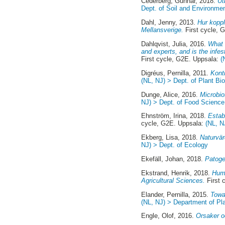
Cederberg, Gunnar
, 2018.
Ut
Dept. of Soil and Environme
Dahl, Jenny
, 2013.
Hur koppl
Mellansverige.
First cycle, 
Dahlqvist, Julia
, 2016.
What 
and experts, and is the infe
First cycle, G2E. Uppsala:
(
Digréus, Pernilla
, 2011.
Kont
(NL, NJ) > Dept. of Plant Bi
Dunge, Alice
, 2016.
Microbio
NJ) > Dept. of Food Science
Ehnström, Irina
, 2018.
Estab
cycle, G2E. Uppsala:
(NL, N
Ekberg, Lisa
, 2018.
Naturvär
NJ) > Dept. of Ecology
Ekefäll, Johan
, 2018.
Patoge
Ekstrand, Henrik
, 2018.
Huma
Agricultural Sciences.
First 
Elander, Pernilla
, 2015.
Towar
(NL, NJ) > Department of Pl
Engle, Olof
, 2016.
Orsaker o