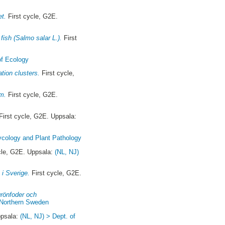
et.
First cycle, G2E.
fish (Salmo salar L.).
First
of Ecology
tion clusters.
First cycle,
lm.
First cycle, G2E.
First cycle, G2E. Uppsala:
ycology and Plant Pathology
cle, G2E. Uppsala:
(NL, NJ)
 i Sverige.
First cycle, G2E.
grönfoder och
r Northern Sweden
ppsala:
(NL, NJ) > Dept. of