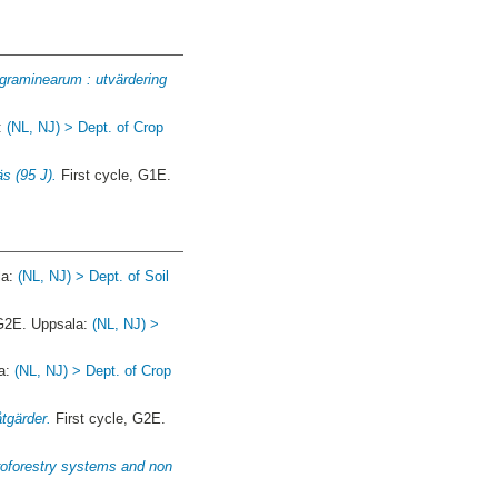
graminearum : utvärdering
a:
(NL, NJ) > Dept. of Crop
s (95 J).
First cycle, G1E.
la:
(NL, NJ) > Dept. of Soil
 G2E. Uppsala:
(NL, NJ) >
la:
(NL, NJ) > Dept. of Crop
tgärder.
First cycle, G2E.
roforestry systems and non