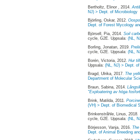
Bertholtz, Elinor
, 2014.
Anti
NJ) > Dept. of Microbiology
Björling, Oskar
, 2012.
Oospor
Dept. of Forest Mycology an
Björsell, Pia
, 2014.
Soil carb
cycle, G2E. Uppsala:
(NL, N
Borling, Jonatan
, 2019.
Prel
cycle, G2E. Uppsala:
(NL, N
Borén, Victoria
, 2012.
Hur ti
Uppsala:
(NL, NJ) > Dept. o
Bragd, Ulrika
, 2017.
The yell
Department of Molecular Sc
Braun, Sabina
, 2014.
Långsik
"Exploatering av höga fosfort
Brink, Matilda
, 2011.
Porcine
(VH) > Dept. of Biomedical S
Brinkenstråhle, Linus
, 2018.
cycle, G2E. Uppsala:
(NL, N
Börjesson, Vanja
, 2016.
The 
Dept. of Animal Breeding and