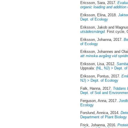
Ericsson, Sara
, 2017.
Evalua
organic loading and addition o
Eriksson, Elina
, 2018.
Jakte
Dept. of Ecology
Eriksson, Jakob
and
Magnus
utsädesmängd.
First cycle,
Eriksson, Johanna
, 2017.
Be
of Ecology
Eriksson, Johannes
and
Olai
att minska avgång vid spridn
Eriksson, Lisa
, 2012.
Samban
Uppsala:
(NL, NJ) > Dept. o
Eriksson, Pontus
, 2017.
Emb
NJ) > Dept. of Ecology
Falk, Hanna
, 2017.
Trädans 
Dept. of Soil and Environme
Ferguson, Anna
, 2017.
Jordb
Ecology
Forslund, Annica
, 2014.
Dete
Department of Plant Biology
Frick, Johanna
, 2016.
Protei