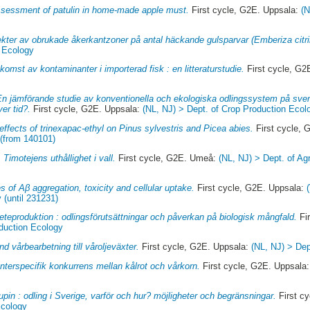
ssessment of patulin in home-made apple must.
First cycle, G2E. Uppsala:
(N
ekter av obrukade åkerkantzoner på antal häckande gulsparvar (Emberiza citrin
f Ecology
komst av kontaminanter i importerad fisk : en litteraturstudie.
First cycle, G2
En jämförande studie av konventionella och ekologiska odlingssystem på sven
ver tid?.
First cycle, G2E. Uppsala:
(NL, NJ) > Dept. of Crop Production Ecol
effects of trinexapac-ethyl on Pinus sylvestris and Picea abies.
First cycle, 
 (from 140101)
.
Timotejens uthållighet i vall.
First cycle, G2E. Umeå:
(NL, NJ) > Dept. of Agr
s of Aβ aggregation, toxicity and cellular uptake.
First cycle, G2E. Uppsala:
 (until 231231)
teproduktion : odlingsförutsättningar och påverkan på biologisk mångfald.
Fir
oduction Ecology
nd vårbearbetning till våroljeväxter.
First cycle, G2E. Uppsala:
(NL, NJ) > Dep
Interspecifik konkurrens mellan kålrot och vårkorn.
First cycle, G2E. Uppsala
upin : odling i Sverige, varför och hur? möjligheter och begränsningar.
First c
Ecology