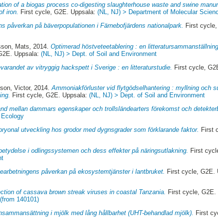
tion of a biogas process co-digesting slaughterhouse waste and swine manur
f iron.
First cycle, G2E. Uppsala:
(NL, NJ) > Department of Molecular Scien
ns påverkan på bäverpopulationen i Färnebofjärdens nationalpark.
First cycle
son, Mats
, 2014.
Optimerad höstveteetablering : en litteratursammanställnin
 G2E. Uppsala:
(NL, NJ) > Dept. of Soil and Environment
varandet av vitryggig hackspett i Sverige : en litteraturstudie.
First cycle, G2
son, Victor
, 2014.
Ammoniakförluster vid flytgödselhantering : myllning och 
ing.
First cycle, G2E. Uppsala:
(NL, NJ) > Dept. of Soil and Environment
d mellan dammars egenskaper och trollsländearters förekomst och detekter
f Ecology
ryonal utveckling hos grodor med dygnsgrader som förklarande faktor.
First 
betydelse i odlingssystemen och dess effekter på näringsutlakning.
First cyc
nt
earbetningens påverkan på ekosystemtjänster i lantbruket.
First cycle, G2E.
ction of cassava brown streak viruses in coastal Tanzania.
First cycle, G2E.
 (from 140101)
nsammansättning i mjölk med lång hållbarhet (UHT-behandlad mjölk).
First c