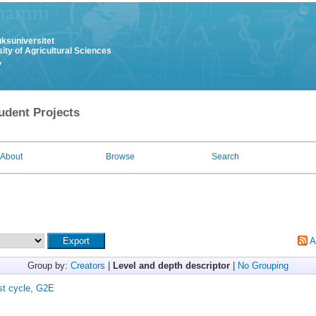
uksuniversitet
ity of Agricultural Sciences
y
udent Projects
About
Browse
Search
A
Group by:
Creators
|
Level and depth descriptor
|
No Grouping
st cycle, G2E