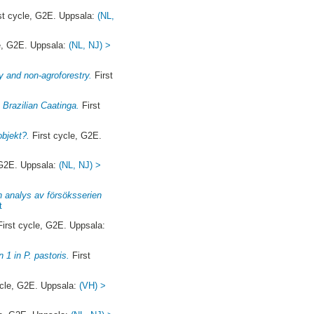
st cycle, G2E. Uppsala:
(NL,
e, G2E. Uppsala:
(NL, NJ) >
y and non-agroforestry.
First
 Brazilian Caatinga.
First
objekt?.
First cycle, G2E.
 G2E. Uppsala:
(NL, NJ) >
en analys av försöksserien
t
irst cycle, G2E. Uppsala:
 1 in P. pastoris.
First
ycle, G2E. Uppsala:
(VH) >