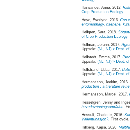
Hansander, Anna
, 2012.
Risk
Crop Production Ecology
Hayo, Everlyne
, 2016.
Can e
entomophagy, nsenene, kwas
Hellgren, Sara
, 2018.
Sötpota
of Crop Production Ecology
Hellman, Jorunn
, 2017.
Agro
Uppsala:
(NL, NJ) > Dept. o
Hellstedt, Emma
, 2017.
Prec
Uppsala:
(NL, NJ) > Dept. o
Hellstrand, Ebba
, 2017.
Bete
Uppsala:
(NL, NJ) > Dept. o
Hermansson, Joakim
, 2016
production : a literature revie
Hermansson, Marcel
, 2017.
Hesselgren, Jenny
and
Inges
huvudavrinningsområden.
Fir
Hessulf, Charlotte
, 2016.
Ka
Vallentunasjön?.
First cycle
Hillberg, Kajsa
, 2020.
Multif