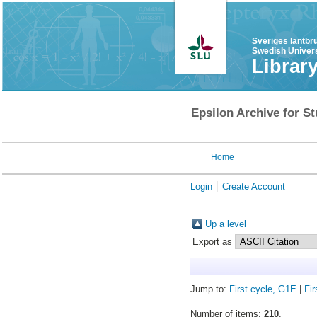
Sveriges lantbr
Swedish Univers
Librar
Epsilon Archive for St
Home
Login
Create Account
Up a level
Export as
Jump to:
First cycle, G1E
|
Fir
Number of items:
210
.