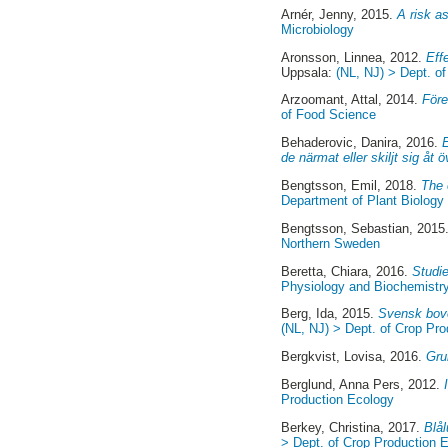
Arnér, Jenny
, 2015.
A risk a
Microbiology
Aronsson, Linnea
, 2012.
Eff
Uppsala:
(NL, NJ) > Dept. o
Arzoomant, Attal
, 2014.
Före
of Food Science
Behaderovic, Danira
, 2016.
de närmat eller skiljt sig åt ö
Bengtsson, Emil
, 2018.
The 
Department of Plant Biology
Bengtsson, Sebastian
, 2015
Northern Sweden
Beretta, Chiara
, 2016.
Studie
Physiology and Biochemistry
Berg, Ida
, 2015.
Svensk bove
(NL, NJ) > Dept. of Crop Pr
Bergkvist, Lovisa
, 2016.
Gru
Berglund, Anna Pers
, 2012.
Production Ecology
Berkey, Christina
, 2017.
Blål
> Dept. of Crop Production 