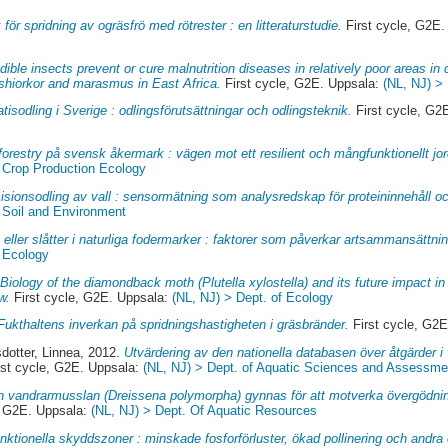
 för spridning av ogräsfrö med rötrester : en litteraturstudie.
First cycle, G2E
dible insects prevent or cure malnutrition diseases in relatively poor areas in 
hiorkor and marasmus in East Africa.
First cycle, G2E. Uppsala:
(NL, NJ) >
tisodling i Sverige : odlingsförutsättningar och odlingsteknik.
First cycle, G2
forestry på svensk åkermark : vägen mot ett resilient och mångfunktionellt jo
f Crop Production Ecology
isionsodling av vall : sensormätning som analysredskap för proteininnehåll o
f Soil and Environment
 eller slåtter i naturliga fodermarker : faktorer som påverkar artsammansättni
f Ecology
.
Biology of the diamondback moth (Plutella xylostella) and its future impact i
w.
First cycle, G2E. Uppsala:
(NL, NJ) > Dept. of Ecology
Fukthaltens inverkan på spridningshastigheten i gräsbränder.
First cycle, G2
dotter, Linnea
, 2012.
Utvärdering av den nationella databasen över åtgärder i
st cycle, G2E. Uppsala:
(NL, NJ) > Dept. of Aquatic Sciences and Assessme
n vandrarmusslan (Dreissena polymorpha) gynnas för att motverka övergödn
, G2E. Uppsala:
(NL, NJ) > Dept. Of Aquatic Resources
unktionella skyddszoner : minskade fosforförluster, ökad pollinering och andr