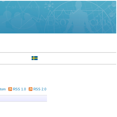
tom
RSS 1.0
RSS 2.0