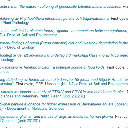
biotics from the nature - culturing of genetically talented bacterial isolates.
Fir
bildning av Phythophthora infestans i potatis och bägarnattskatta.
First cycl
d Plant Pathology
on in small-holder plantain farms, Uganda : a comparison between agroforestr
J) > Dept. of Soil and Environment
iminary findings of puma (Puma concolor) diet and livestock depredation in the
J) > Dept. of Ecology
llförlitligt är det att använda kartunderlag vid markslagsklassning av NILS linje
f Ecology
ow mealworm Tenebrio molitor : a potential source of food lipids.
First cycle,
iences
tig förändring av fosforhalt och skördenivåer för jordar med höga P-AL-tal : 
illstånd".
First cycle, G2E. Uppsala:
(NL, NJ) > Dept. of Soil and Environmen
 viruses in Uganda : a study of TTSuV and PPV4 in wild and domestic pigs.
F
ciences and Veterinary Public Health (until 231231)
Signal peptide exchange for higher expression of Bjerkandera adusta Loosenin
J) > Department of Molecular Sciences
genetics of glioma : and the use of dogs as model for human glioma.
First c
 Genetics (until 231231)