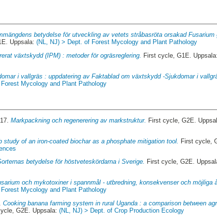
mmängdens betydelse för utveckling av vetets stråbasröta orsakad Fusarium 
G1E. Uppsala:
(NL, NJ) > Dept. of Forest Mycology and Plant Pathology
rerat växtskydd (IPM) : metoder för ogräsreglering.
First cycle, G1E. Uppsal
omar i vallgräs : uppdatering av Faktablad om växtskydd -Sjukdomar i vallgrä
f Forest Mycology and Plant Pathology
017.
Markpackning och regenerering av markstruktur.
First cycle, G2E. Uppsa
b study of an iron-coated biochar as a phosphate mitigation tool.
First cycle,
iences
Sorternas betydelse för höstveteskördarna i Sverige.
First cycle, G2E. Uppsa
sarium och mykotoxiner i spannmål - utbredning, konsekvenser och möjliga å
f Forest Mycology and Plant Pathology
4.
Cooking banana farming system in rural Uganda : a comparison between ag
cycle, G2E. Uppsala:
(NL, NJ) > Dept. of Crop Production Ecology