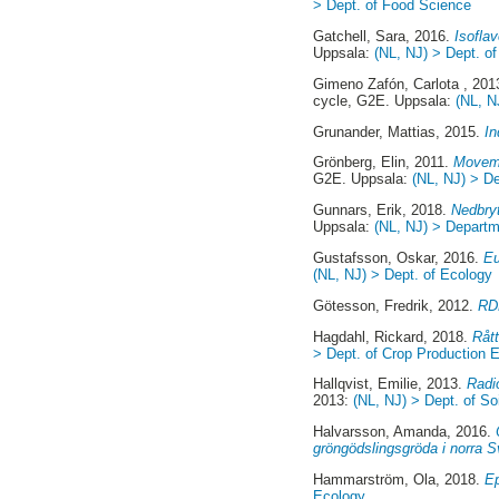
> Dept. of Food Science
Gatchell, Sara
, 2016.
Isoflav
Uppsala:
(NL, NJ) > Dept. o
Gimeno Zafón, Carlota
, 201
cycle, G2E. Uppsala:
(NL, N
Grunander, Mattias
, 2015.
In
Grönberg, Elin
, 2011.
Moveme
G2E. Uppsala:
(NL, NJ) > De
Gunnars, Erik
, 2018.
Nedbryt
Uppsala:
(NL, NJ) > Departm
Gustafsson, Oskar
, 2016.
Eu
(NL, NJ) > Dept. of Ecology
Götesson, Fredrik
, 2012.
RD
Hagdahl, Rickard
, 2018.
Rått
> Dept. of Crop Production 
Hallqvist, Emilie
, 2013.
Radi
2013:
(NL, NJ) > Dept. of S
Halvarsson, Amanda
, 2016.
gröngödslingsgröda i norra S
Hammarström, Ola
, 2018.
Ep
Ecology