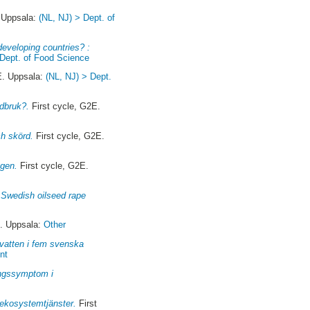
. Uppsala:
(NL, NJ) > Dept. of
developing countries? :
 Dept. of Food Science
E. Uppsala:
(NL, NJ) > Dept.
rdbruk?.
First cycle, G2E.
ch skörd.
First cycle, G2E.
ngen.
First cycle, G2E.
n Swedish oilseed rape
E. Uppsala:
Other
 vatten i fem svenska
nt
ingssymptom i
a ekosystemtjänster.
First