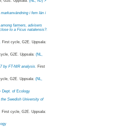
le, G2E. Uppsala:
(NL, NJ) >
e markanvändning i fem län i
) among farmers, advisers
close to a Ficus natalensis?.
.
First cycle, G2E. Uppsala:
cycle, G2E. Uppsala:
(NL,
07 by FT-NIR analysis.
First
cycle, G2E. Uppsala:
(NL,
> Dept. of Ecology
 the Swedish University of
.
First cycle, G2E. Uppsala:
logy