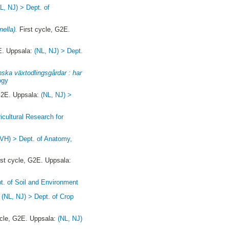
L, NJ) > Dept. of
ella).
First cycle, G2E.
E. Uppsala:
(NL, NJ) > Dept.
ska växtodlingsgårdar : har
ogy
G2E. Uppsala:
(NL, NJ) >
icultural Research for
(VH) > Dept. of Anatomy,
st cycle, G2E. Uppsala:
t. of Soil and Environment
:
(NL, NJ) > Dept. of Crop
ycle, G2E. Uppsala:
(NL, NJ)