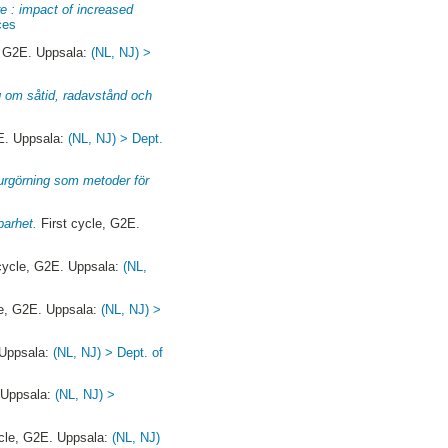
e : impact of increased
ces
, G2E. Uppsala:
(NL, NJ) >
g om såtid, radavstånd och
E. Uppsala:
(NL, NJ) > Dept.
surgörning som metoder för
barhet.
First cycle, G2E.
cycle, G2E. Uppsala:
(NL,
le, G2E. Uppsala:
(NL, NJ) >
 Uppsala:
(NL, NJ) > Dept. of
 Uppsala:
(NL, NJ) >
ycle, G2E. Uppsala:
(NL, NJ)