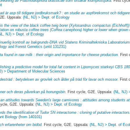
bredning av Plasmodiophora brassicae som orsakar klumprotsjuka.
First cyc
nt
ad är asp till tidigare jordbruksmark? : en studie av aspförekomst och tidigar
G2E. Uppsala:
(NL, NJ) > Dept. of Ecology
is the view of the black coffee twig borer (Xylosandrus compactus (Eichhoff)
station on robusta coffee trees (Coffea canephora) higher or lower when grown 
NL, NJ) > Dept. of Ecology
inuerlig kontroll av bakgrunds-DNA vid Statens Kriminaltekniska Laboratorium
ology and Forest Genetics (until 131231)
ta found in raw milk : their origin and importance for cheese production.
First 
lishing a predictive model for total fat content in Lipomyces starkeyi CBS 18
J) > Department of Molecular Sciences
desträd : betydelsen av grovlek och ålder på träd för lavar och mossor.
First 
ner och deras påverkan på honungsbin.
First cycle, G2E. Uppsala:
(NL, NJ) 
n attitudes towards Sweden's large carnivores : attitudes among students at
cycle, G2E. Uppsala:
(NL, NJ) > Dept. of Ecology
ds the identification of Tudor SN interactome : cloning of putative interactors
ant Biology (from 140101)
ch erfarenheter om bidöd.
First cycle, G2E. Uppsala:
(NL, NJ) > Dept. of Eco