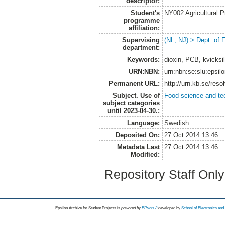
descriptor:
Student's
NY002 Agricultural
programme
affiliation:
Supervising
(NL, NJ) > Dept. of
department:
Keywords:
dioxin, PCB, kvicksi
URN:NBN:
urn:nbn:se:slu:epsil
Permanent URL:
http://urn.kb.se/res
Subject. Use of
Food science and te
subject categories
until 2023-04-30.:
Language:
Swedish
Deposited On:
27 Oct 2014 13:46
Metadata Last
27 Oct 2014 13:46
Modified:
Repository Staff Onl
Epsilon Archive for Student Projects is
powored by
EPrints 3
developed by
School of Electronics an