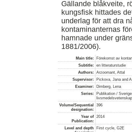
Gällande blåkveite, r
kungsfisk hittades det
underlag för att dra n
kontaminanternas för
hamnade under gräns
1881/2006).
Main title:
Förekomst av kontami
Subtitle:
en litteraturstudie
Authors:
Arzoomant, Attal
Supervisor:
Pickova, Jana
and
A
Examiner:
Dimberg, Lena
Series:
Publikation / Sverige
livsmedelsvetenska
Volume/Sequential
396
designation:
Year of
2014
Publication:
Level and depth
First cycle, G2E