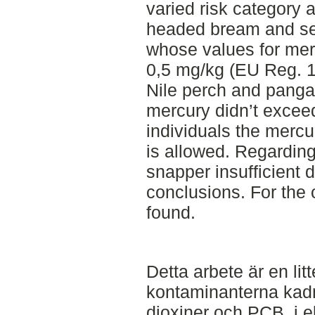
varied risk category a
headed bream and sea
whose values for mer
0,5 mg/kg (EU Reg. 1
Nile perch and panga
mercury didn’t exceed
individuals the merc
is allowed. Regardin
snapper insufficient 
conclusions. For the
found.
Detta arbete är en li
kontaminanterna kadm
dioxiner och PCB, i el