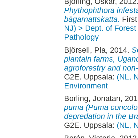
Björling, Oskar
, 2012
Phythophthora infesta
bägarnattskatta.
First
NJ) > Dept. of Fores
Pathology
Björsell, Pia
, 2014.
S
plantain farms, Ugan
agroforestry and non-
G2E. Uppsala:
(NL, N
Environment
Borling, Jonatan
, 20
puma (Puma concolor)
depredation in the Br
G2E. Uppsala:
(NL, N