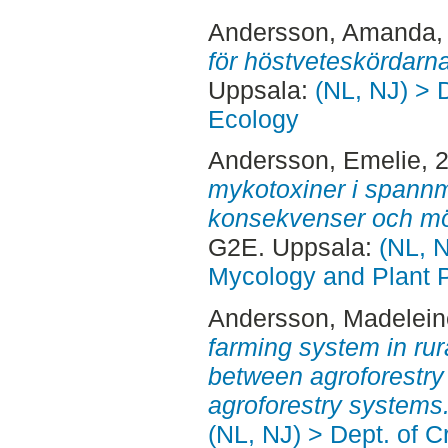
Andersson, Amanda
,
för höstveteskördarna
Uppsala:
(NL, NJ) > 
Ecology
Andersson, Emelie
, 
mykotoxiner i spannm
konsekvenser och möj
G2E. Uppsala:
(NL, N
Mycology and Plant 
Andersson, Madelein
farming system in ru
between agroforestr
agroforestry systems
(NL, NJ) > Dept. of 