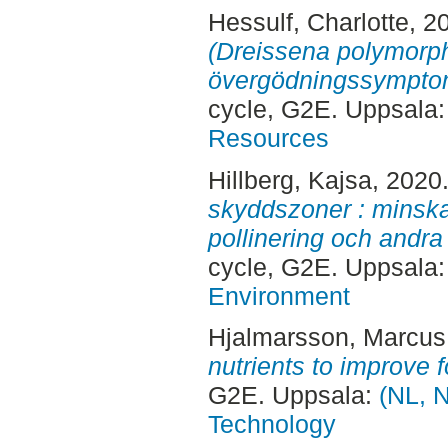
Hessulf, Charlotte
, 2
(Dreissena polymorph
övergödningssymptom
cycle, G2E. Uppsala
Resources
Hillberg, Kajsa
, 2020
skyddszoner : minskad
pollinering och andra
cycle, G2E. Uppsala
Environment
Hjalmarsson, Marcus
nutrients to improve f
G2E. Uppsala:
(NL, N
Technology