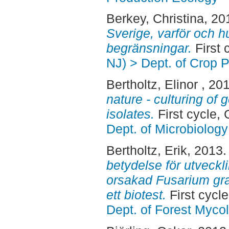
Berkey, Christina
, 20
Sverige, varför och h
begränsningar.
First 
NJ) > Dept. of Crop 
Bertholtz, Elinor
, 20
nature - culturing of 
isolates.
First cycle,
Dept. of Microbiology
Bertholtz, Erik
, 2013
betydelse för utveckl
orsakad Fusarium gra
ett biotest.
First cycl
Dept. of Forest Myco