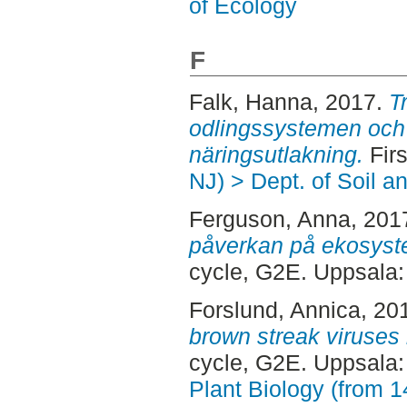
of Ecology
F
Falk, Hanna
, 2017.
T
odlingssystemen och 
näringsutlakning.
Firs
NJ) > Dept. of Soil 
Ferguson, Anna
, 201
påverkan på ekosystem
cycle, G2E. Uppsala
Forslund, Annica
, 20
brown streak viruses 
cycle, G2E. Uppsala
Plant Biology (from 