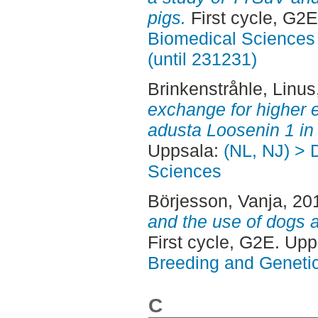
pigs.
First cycle, G2
Biomedical Sciences 
(until 231231)
Brinkenstråhle, Linus
exchange for higher 
adusta Loosenin 1 in 
Uppsala:
(NL, NJ) > 
Sciences
Börjesson, Vanja
, 20
and the use of dogs 
First cycle, G2E. Up
Breeding and Genetic
C