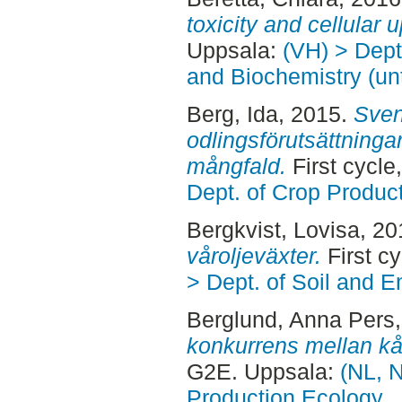
toxicity and cellular 
Uppsala:
(VH) > Dept
and Biochemistry (un
Berg, Ida
, 2015.
Sven
odlingsförutsättninga
mångfald.
First cycl
Dept. of Crop Produc
Bergkvist, Lovisa
, 2
våroljeväxter.
First c
> Dept. of Soil and 
Berglund, Anna Pers
konkurrens mellan kål
G2E. Uppsala:
(NL, N
Production Ecology