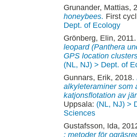
Grunander, Mattias
, 
honeybees.
First cyc
Dept. of Ecology
Grönberg, Elin
, 2011
leopard (Panthera unc
GPS location clusters
(NL, NJ) > Dept. of E
Gunnars, Erik
, 2018.
alkyleteraminer som
katjonsflotation av j
Uppsala:
(NL, NJ) > 
Sciences
Gustafsson, Ida
, 201
: metoder för ogräsre