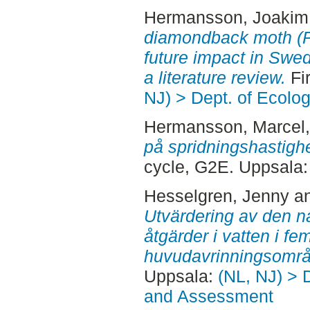
Hermansson, Joakim
diamondback moth (Plu
future impact in Swed
a literature review.
Fi
NJ) > Dept. of Ecolo
Hermansson, Marcel
på spridningshastighe
cycle, G2E. Uppsala
Hesselgren, Jenny
a
Utvärdering av den n
åtgärder i vatten i f
huvudavrinningsomr
Uppsala:
(NL, NJ) > 
and Assessment