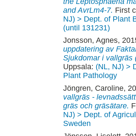
the Leptosphaeria ma
and AvrLm4-7.
First 
NJ) > Dept. of Plant 
(until 131231)
Jonsson, Agnes
, 201
uppdatering av Fakta
Sjukdomar i vallgräs 
Uppsala:
(NL, NJ) > 
Plant Pathology
Jöngren, Caroline
, 2
vallgräs - levnadssät
gräs och gräsätare.
F
NJ) > Dept. of Agricu
Sweden
Jönsson, Liselott
, 20