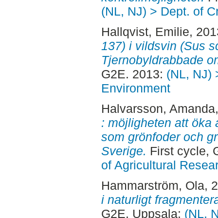
(NL, NJ) > Dept. of 
Hallqvist, Emilie
, 20
137) i vildsvin (Sus s
Tjernobyldrabbade om
G2E. 2013:
(NL, NJ) 
Environment
Halvarsson, Amanda
: möjligheten att öka
som grönfoder och gr
Sverige.
First cycle,
of Agricultural Rese
Hammarström, Ola
, 
i naturligt fragmente
G2E. Uppsala:
(NL, N