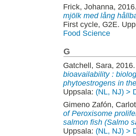
Frick, Johanna
, 2016
mjölk med lång hållb
First cycle, G2E. Up
Food Science
G
Gatchell, Sara
, 2016
bioavailability : biolo
phytoestrogens in the
Uppsala:
(NL, NJ) > 
Gimeno Zafón, Carlo
of Peroxisome prolife
salmon fish (Salmo sa
Uppsala:
(NL, NJ) > 