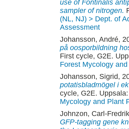
use of Fontinalis anti
sampler of nitrogen.
F
(NL, NJ) > Dept. of 
Assessment
Johansson, André
, 2
på oosporbildning ho
First cycle, G2E. Up
Forest Mycology and 
Johansson, Sigrid
, 2
potatisbladmögel i ek
cycle, G2E. Uppsala
Mycology and Plant 
Johnzon, Carl-Fredri
GFP-tagging gene kn