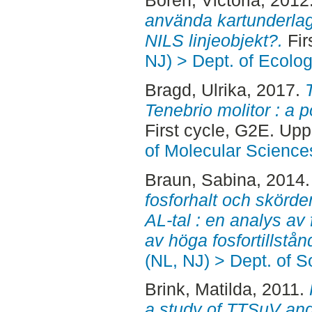
Borén, Victoria
, 2012
använda kartunderlag
NILS linjeobjekt?.
Fir
NJ) > Dept. of Ecolo
Bragd, Ulrika
, 2017.
Tenebrio molitor : a p
First cycle, G2E. Up
of Molecular Science
Braun, Sabina
, 2014
fosforhalt och skörde
AL-tal : en analys av
av höga fosfortillstån
(NL, NJ) > Dept. of 
Brink, Matilda
, 2011.
a study of TTSuV and