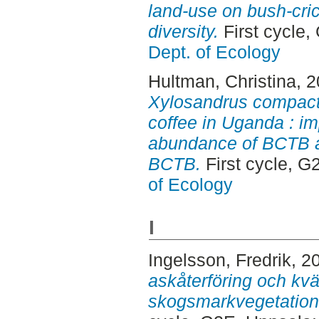
land-use on bush-cri
diversity.
First cycle
Dept. of Ecology
Hultman, Christina
, 
Xylosandrus compactu
coffee in Uganda : im
abundance of BCTB a
BCTB.
First cycle, G
of Ecology
I
Ingelsson, Fredrik
, 2
askåterföring och kv
skogsmarkvegetatio