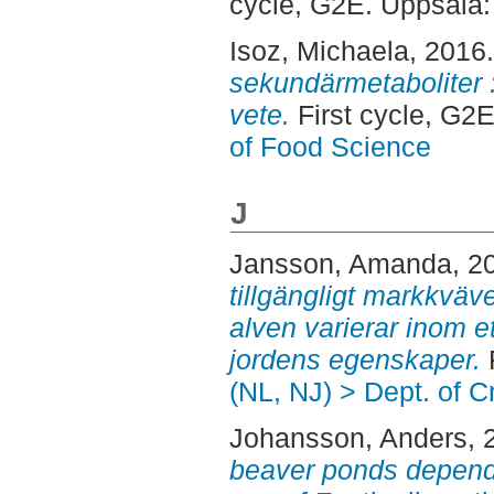
cycle, G2E. Uppsala
Isoz, Michaela
, 2016
sekundärmetaboliter 
vete.
First cycle, G2
of Food Science
J
Jansson, Amanda
, 2
tillgängligt markkväv
alven varierar inom e
jordens egenskaper.
F
(NL, NJ) > Dept. of 
Johansson, Anders
, 
beaver ponds depends