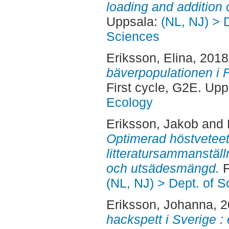
loading and addition o
Uppsala:
(NL, NJ) > 
Sciences
Eriksson, Elina
, 201
bäverpopulationen i 
First cycle, G2E. Up
Ecology
Eriksson, Jakob
and
Optimerad höstveteet
litteratursammanställ
och utsädesmängd.
F
(NL, NJ) > Dept. of 
Eriksson, Johanna
, 
hackspett i Sverige : e