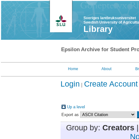
Sveriges lantbruksuniversitet
Swedish University of Agricult
Library
Epsilon Archive for Student Pro
Home
About
B
Login
Create Account
Up a level
Export as
Group by:
Creators
No