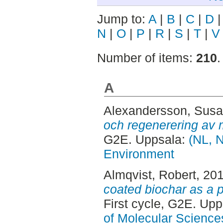
Jump to:
A
|
B
|
C
|
D
N
|
O
|
P
|
R
|
S
|
T
|
V
Number of items:
210
.
A
Alexandersson, Sus
och regenerering av m
G2E. Uppsala:
(NL, N
Environment
Almqvist, Robert
, 20
coated biochar as a p
First cycle, G2E. Up
of Molecular Science