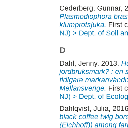
Cederberg, Gunnar
, 
Plasmodiophora bras
klumprotsjuka.
First 
NJ) > Dept. of Soil 
D
Dahl, Jenny
, 2013.
Hu
jordbruksmark? : en 
tidigare markanvändni
Mellansverige.
First 
NJ) > Dept. of Ecolo
Dahlqvist, Julia
, 201
black coffee twig bo
(Eichhoff)) among far