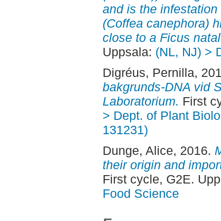
and is the infestation
(Coffea canephora) h
close to a Ficus nata
Uppsala:
(NL, NJ) > 
Digréus, Pernilla
, 20
bakgrunds-DNA vid St
Laboratorium.
First c
> Dept. of Plant Biol
131231)
Dunge, Alice
, 2016.
M
their origin and impo
First cycle, G2E. Up
Food Science