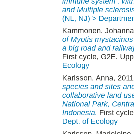
immune system : with
and Multiple sclerosis
(NL, NJ) > Departmen
Kammonen, Johanna
of Myotis mystacinus a
a big road and railwa
First cycle, G2E. Up
Ecology
Karlsson, Anna
, 201
species and sites and 
collaborative land u
National Park, Centr
Indonesia.
First cycl
Dept. of Ecology
Karlsson, Madeleine