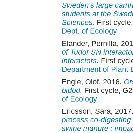
Sweden's large carni
students at the Swedi
Sciences.
First cycl
Dept. of Ecology
Elander, Pernilla
, 20
of Tudor SN interacto
interactors.
First cyc
Department of Plant 
Engle, Olof
, 2016.
Or
bidöd.
First cycle, G
of Ecology
Ericsson, Sara
, 2017
process co-digesting
swine manure : impac