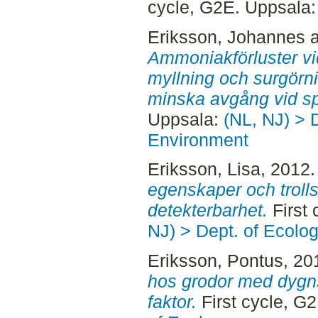
cycle, G2E. Uppsala
Eriksson, Johannes
Ammoniakförluster vid
myllning och surgörn
minska avgång vid sp
Uppsala:
(NL, NJ) > D
Environment
Eriksson, Lisa
, 2012
egenskaper och troll
detekterbarhet.
First 
NJ) > Dept. of Ecolo
Eriksson, Pontus
, 20
hos grodor med dygn
faktor.
First cycle, G