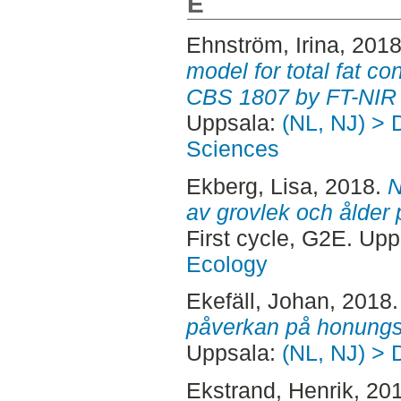
E
Ehnström, Irina
, 201
model for total fat c
CBS 1807 by FT-NIR 
Uppsala:
(NL, NJ) > 
Sciences
Ekberg, Lisa
, 2018.
N
av grovlek och ålder 
First cycle, G2E. Up
Ecology
Ekefäll, Johan
, 2018
påverkan på honungs
Uppsala:
(NL, NJ) > 
Ekstrand, Henrik
, 20