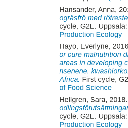
Hansander, Anna
, 2
ogräsfrö med rötrester
cycle, G2E. Uppsala
Production Ecology
Hayo, Everlyne
, 201
or cure malnutrition d
areas in developing 
nsenene, kwashiorko
Africa.
First cycle, G
of Food Science
Hellgren, Sara
, 2018
odlingsförutsättninga
cycle, G2E. Uppsala
Production Ecology