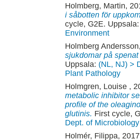
Holmberg, Martin
, 2
i såbotten för uppko
cycle, G2E. Uppsala
Environment
Holmberg Andersson,
sjukdomar på spenat 
Uppsala:
(NL, NJ) > 
Plant Pathology
Holmgren, Louise
, 
metabolic inhibitor s
profile of the oleagi
glutinis.
First cycle,
Dept. of Microbiology
Holmér, Filippa
, 201