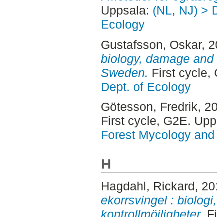
Uppsala:
(NL, NJ) > 
Ecology
Gustafsson, Oskar
, 
biology, damage and
Sweden.
First cycle,
Dept. of Ecology
Götesson, Fredrik
, 2
First cycle, G2E. Up
Forest Mycology and 
H
Hagdahl, Rickard
, 2
ekorrsvingel : biologi
kontrollmöjligheter.
Fi