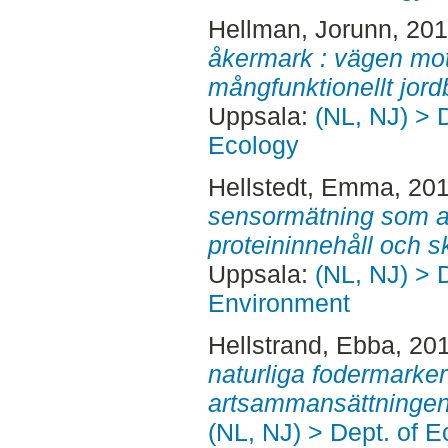
Hellman, Jorunn
, 20
åkermark : vägen mot 
mångfunktionellt jord
Uppsala:
(NL, NJ) > 
Ecology
Hellstedt, Emma
, 20
sensormätning som a
proteininnehåll och s
Uppsala:
(NL, NJ) > D
Environment
Hellstrand, Ebba
, 20
naturliga fodermarker
artsammansättningen
(NL, NJ) > Dept. of E