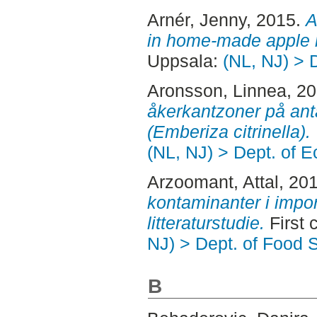
Arnér, Jenny
, 2015.
A
in home-made apple 
Uppsala:
(NL, NJ) > 
Aronsson, Linnea
, 2
åkerkantzoner på ant
(Emberiza citrinella).
(NL, NJ) > Dept. of E
Arzoomant, Attal
, 20
kontaminanter i impor
litteraturstudie.
First 
NJ) > Dept. of Food 
B