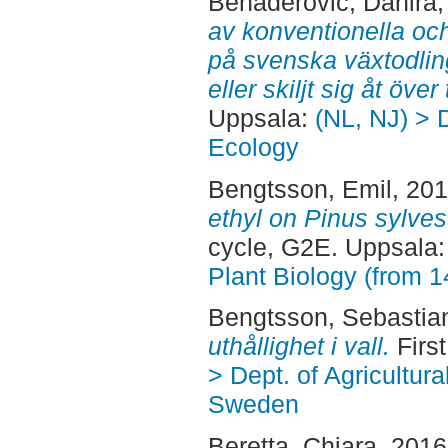
Behaderovic, Danira
av konventionella oc
på svenska växtodlin
eller skiljt sig åt över 
Uppsala:
(NL, NJ) > 
Ecology
Bengtsson, Emil
, 20
ethyl on Pinus sylves
cycle, G2E. Uppsala
Plant Biology (from 
Bengtsson, Sebastia
uthållighet i vall.
Firs
> Dept. of Agricultur
Sweden
Beretta, Chiara
, 201