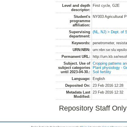
Level and depth
First cycle, G2E
descriptor:
Student's
NY003 Agricultural 
programme
affiliation:
Supervising
(NL, NJ) > Dept. of 
department:
Keywords:
penetrometer, resist
URN:NBN:
urn:nbn:se:slu:epsil
Permanent URL:
http://urn.kb.se/res
Subject. Use of
Cropping patterns a
subject categories
Plant physiology - 
until 2023-04-30.:
Soil fertility
Language:
English
Deposited On:
23 Feb 2016 12:28
Metadata Last
23 Feb 2016 12:32
Modified:
Repository Staff Onl