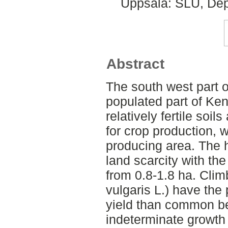
Uppsala: SLU, Dep
Abstract
The south west part 
populated part of Ken
relatively fertile soi
for crop production, w
producing area. The h
land scarcity with th
from 0.8-1.8 ha. Cli
vulgaris L.) have the 
yield than common be
indeterminate growth h