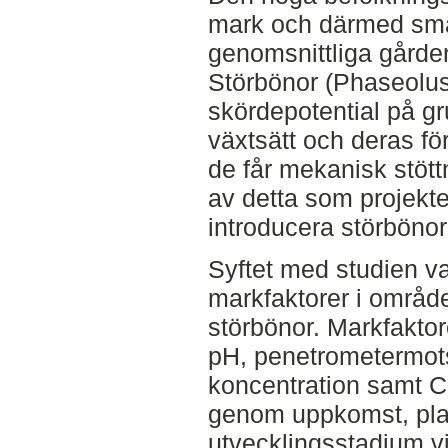
mark och därmed små
genomsnittliga gården
Störbönor (Phaseolus 
skördepotential på g
växtsätt och deras för
de får mekanisk stött
av detta som projek
introducera störbönor
Syftet med studien va
markfaktorer i område
störbönor. Markfakto
pH, penetrometermots
koncentration samt C
genom uppkomst, pla
utvecklingsstadium vid