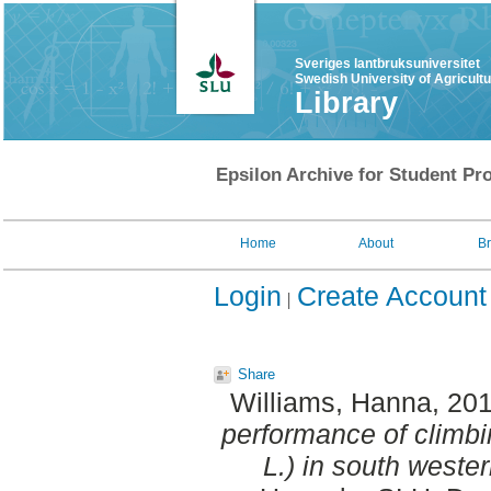
Sveriges lantbruksuniversitet
Swedish University of Agricult
Library
Epsilon Archive for Student Pro
Home
About
B
Login
Create Account
Share
Williams, Hanna
, 20
performance of climb
L.) in south weste