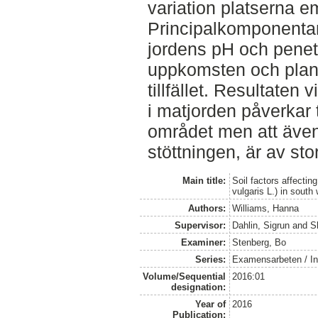
variation platserna e
Principalkomponentan
jordens pH och pene
uppkomsten och plant
tillfället. Resultaten
i matjorden påverkar t
området men att även 
stöttningen, är av stor 
Main title:
Soil factors affecti
vulgaris L.) in sout
Authors:
Williams, Hanna
Supervisor:
Dahlin, Sigrun
and
S
Examiner:
Stenberg, Bo
Series:
Examensarbeten / Ins
Volume/Sequential
2016:01
designation:
Year of
2016
Publication: