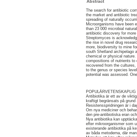
Abstract
The search for antibiotic co
the market and antibiotic tr
spreading of naturally occurr
Microorganisms have been ext
than 23 000 microbial natura
antibiotic discovery for more
Streptomyces is acknowledged
the rise in novel drug resear
more, biodiversity to mine f
south Shetland archipelago 
chemical or physical nature
compositions of nutrients to
recovered from the cultures,
to the genus or species level
potential was assessed. One
POPULÄRVETENSKAPLIG
Antibiotika är ett av de vikt
kraftigt begränsats på grund
Resistensspridningen är i dag 
Om nya mediciner och behandl
den pre-antibiotiska eran och
Nya antibiotika kan upptäcka
efter mikroorganismer som u
existerande antibiotika på 
av båda metoderna, där man 