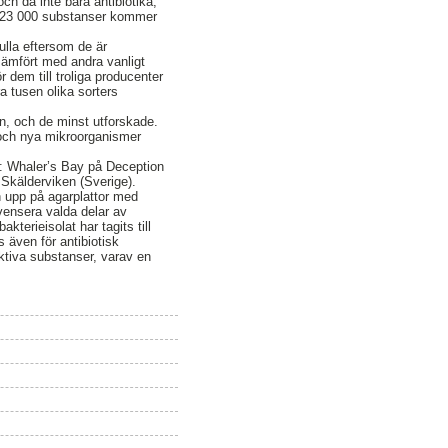
och då inte bara antibiotika,
sa 23 000 substanser kommer
ulla eftersom de är
Jämfört med andra vanligt
em till troliga producenter
 tusen olika sorters
n, och de minst utforskade.
n, och nya mikroorganismer
ar: Whaler’s Bay på Deception
Skälderviken (Sverige).
n upp på agarplattor med
vensera valda delar av
kterieisolat har tagits till
 även för antibiotisk
ktiva substanser, varav en