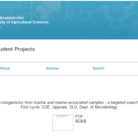
uksuniversitet
ity of Agricultural Sciences
y
udent Projects
About
Browse
Search
icroorganisms from marine and marine-associated samples : a targeted search f
First cycle, G2E. Uppsala: SLU, Dept. of Microbiology
PDF
953kB