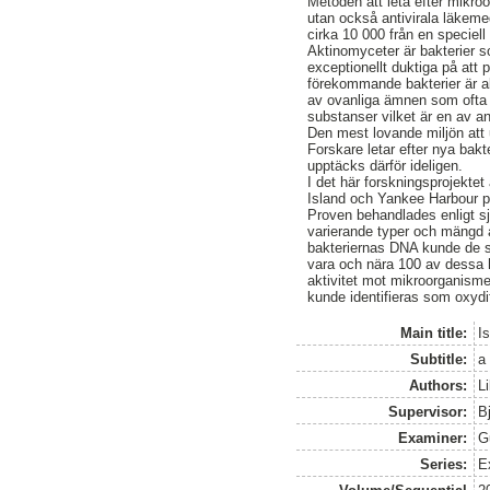
Metoden att leta efter mikroor
utan också antivirala läkem
cirka 10 000 från en speciel
Aktinomyceter är bakterier so
exceptionellt duktiga på att
förekommande bakterier är 
av ovanliga ämnen som ofta 
substanser vilket är en av an
Den mest lovande miljön att
Forskare letar efter nya bakte
upptäcks därför ideligen.
I det här forskningsprojekte
Island och Yankee Harbour p
Proven behandlades enligt s
varierande typer och mängd 
bakteriernas DNA kunde de sor
vara och nära 100 av dessa h
aktivitet mot mikroorganisme
kunde identifieras som oxydif
Main title:
I
Subtitle:
a 
Authors:
Li
Supervisor:
B
Examiner:
G
Series:
E