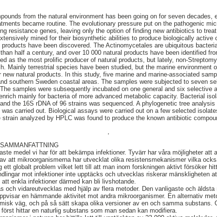
mpounds from the natural environment has been going on for seven decades, ev
eatments became routine. The evolutionary pressure put on the pathogenic mi
ing resistance genes, leaving only the option of finding new antibiotics to trea
ensively mined for their biosynthetic abilities to produce biologically activ
l products have been discovered. The Actinomycetales are ubiquitous bacteri
 than half a century, and over 10 000 natural products have been identified fr
 as the most prolific producer of natural products, but lately, non-Strepto
ch. Mainly terrestrial species have been studied, but the marine environment of
or new natural products. In this study, five marine and marine-associated sam
and southern Sweden coastal areas. The samples were subjected to seven sel
. The samples were subsequently incubated on one general and six selective a
 enrich mainly for bacteria of more advanced metabolic capacity. Bacterial iso
 and the 16S rDNA of 96 strains was sequenced. A phylogenetic tree analysis 
 was carried out. Biological assays were carried out on a few selected isolates
 strain analyzed by HPLC was found to produce the known antibiotic compound
,
 SAMMANFATTNING
igaste medel vi har för att bekämpa infektioner. Tyvärr har våra möjligheter att 
 av att mikroorganismerna har utvecklat olika resistensmekanismer vilka också
ett globalt problem vilket lett till att man inom forskningen aktivt försöker hit
ingar mot infektioner inte upptäcks och utvecklas riskerar mänskligheten att k
 att enkla infektioner därmed kan bli livshotande.
s och vidareutvecklas med hjälp av flera metoder. Den vanligaste och äldsta m
ppvisar en hämmande aktivitet mot andra mikroorganismer. En alternativ meto
kemisk väg, och på så sätt skapa olika versioner av en och samma substans.
först hittar en naturlig substans som man sedan kan modifiera.