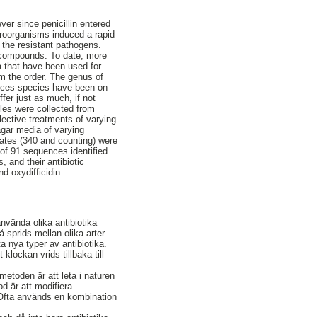
er since penicillin entered
croorganisms induced a rapid
t the resistant pathogens.
e compounds. To date, more
a that have been used for
om the order. The genus of
myces species have been on
fer just as much, if not
ples were collected from
ective treatments of varying
gar media of varying
lates (340 and counting) were
of 91 sequences identified
, and their antibiotic
 oxydifficidin.
använda olika antibiotika
 sprids mellan olika arter.
ta nya typer av antibiotika.
lockan vrids tillbaka till
etoden är att leta i naturen
d är att modifiera
 Ofta används en kombination