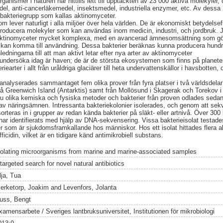
ganismer i naturen har hittills lett till upptäckten av 23 000 aktiva molekyler, 
edel, anti-cancerläkemedel, insektsmedel, industriella enzymer, etc. Av des
l bakteriegrupp som kallas aktinomyceter.
m lever naturligt i alla miljöer över hela världen. De är ekonomiskt betydelsef
 producera molekyler som kan användas inom medicin, industri, och jordbruk. 
aktinomyceter mycket komplexa, med en avancerad ämnesomsättning som gör d
kan komma till användning. Dessa bakterier beräknas kunna producera hundra
ledningarna till att man aktivt letar efter nya arter av aktinomyceter
 undersöka idag är haven; de är de största ekosystemen som finns på planete
riearter i allt från uråldriga glaciärer till heta undervattenskällor i havsbotte
t analyserades sammantaget fem olika prover från fyra platser i två världsdel
å Greenwich Island (Antarktis) samt från Mollösund i Skagerak och Torekov i 
ju olika kemiska och fysiska metoder och bakterier från proven odlades seda
av näringsämnen. Intressanta bakteriekolonier isolerades, och genom att sek
teras in i grupper av redan kända bakterier på släkt- eller artnivå. Över 300 ba
ar identifierats med hjälp av DNA-sekvensering. Vissa bakterieisolat testades
r som är sjukdomsframkallande hos människor. Hos ett isolat hittades flera a
ficidin, vilket är en tidigare känd antimikrobiell substans.
solating microorganisms from marine and marine-associated samples
targeted search for novel natural antibiotics
lja, Tua
jerketorp, Joakim
and
Levenfors, Jolanta
uss, Bengt
xamensarbete / Sveriges lantbruksuniversitet, Institutionen för mikrobiologi