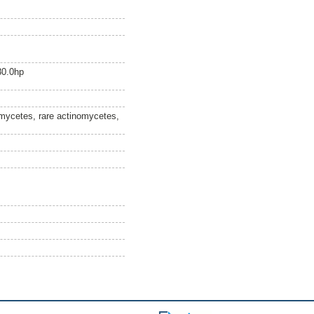
80.0hp
omycetes, rare actinomycetes,