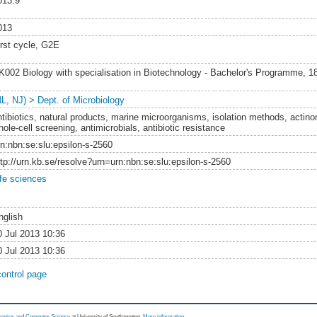
013:9
013
irst cycle, G2E
K002 Biology with specialisation in Biotechnology - Bachelor's Programme, 1
NL, NJ) > Dept. of Microbiology
ntibiotics, natural products, marine microorganisms, isolation methods, actin
ole-cell screening, antimicrobials, antibiotic resistance
rn:nbn:se:slu:epsilon-s-2560
ttp://urn.kb.se/resolve?urn=urn:nbn:se:slu:epsilon-s-2560
ife sciences
nglish
0 Jul 2013 10:36
0 Jul 2013 10:36
control page
tronics and Computer Science
at University of Southampton.
More information
.