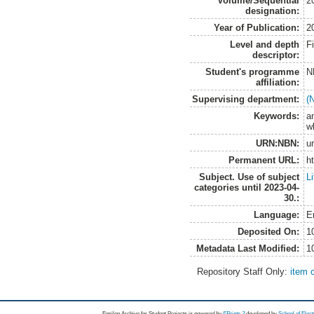
Volume/Sequential
2
designation:
Year of Publication:
2
Level and depth
F
descriptor:
Student's programme
N
affiliation:
Supervising department:
(
Keywords:
a
wh
URN:NBN:
u
Permanent URL:
h
Subject. Use of subject
L
categories until 2023-04-
30.:
Language:
E
Deposited On:
1
Metadata Last Modified:
1
Repository Staff Only:
item 
Epsilon Archive for Student Projects is
powored by
EPrints 3
developed by
School of Elec