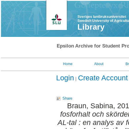
Sveriges lantbruksuniversitet
Swedish University of Agricult
Library
Epsilon Archive for Student Pro
Home
About
B
Login
Create Account
Share
Braun, Sabina
, 20
fosforhalt och skörde
AL-tal : en analys av 