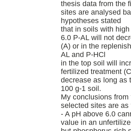
thesis data from the 
sites are analysed b
hypotheses stated
that in soils with hi
6.0 P-AL will not decr
(A) or in the replenis
AL and P-HCl
in the top soil will inc
fertilized treatment (C
decrease as long as 
100 g-1 soil.
My conclusions from t
selected sites are as 
- A pH above 6.0 can
value in an unfertiliz
but phosphorus-rich s