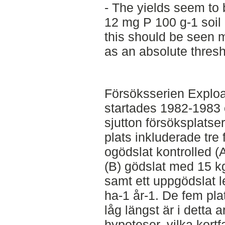
- The yields seem to 
12 mg P 100 g-1 soil 
this should be seen m
as an absolute thresh
Försöksserien Exploa
startades 1982-1983
sjutton försöksplatse
plats inkluderade tre 
ogödslat kontrolled (A
(B) gödslat med 15 k
samt ett uppgödslat 
ha-1 år-1. De fem pla
låg längst är i detta 
hypoteser, vilka kortfa