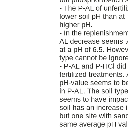
- The P-AL of unfertil
lower soil pH than at
higher pH.
- In the replenishment
AL decrease seems to
at a pH of 6.5. Howeve
type cannot be ignor
- P-AL and P-HCl did 
fertilized treatments.
pH-value seems to be
in P-AL. The soil typ
seems to have impact,
soil has an increase 
but one site with san
same average pH val