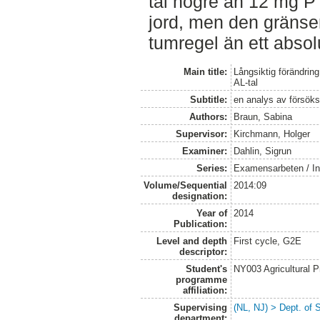
tal högre än 12 mg P
jord, men den gräns
tumregel än ett absol
Main title:
Långsiktig förändrin
AL-tal
Subtitle:
en analys av försöks
Authors:
Braun, Sabina
Supervisor:
Kirchmann, Holger
Examiner:
Dahlin, Sigrun
Series:
Examensarbeten / Ins
Volume/Sequential
2014:09
designation:
Year of
2014
Publication:
Level and depth
First cycle, G2E
descriptor:
Student's
NY003 Agricultural 
programme
affiliation:
Supervising
(NL, NJ) > Dept. of 
department: