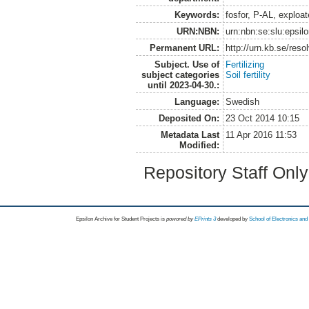
Keywords:
fosfor, P-AL, exploa
URN:NBN:
urn:nbn:se:slu:epsil
Permanent URL:
http://urn.kb.se/res
Subject. Use of
Fertilizing
subject categories
Soil fertility
until 2023-04-30.:
Language:
Swedish
Deposited On:
23 Oct 2014 10:15
Metadata Last
11 Apr 2016 11:53
Modified:
Repository Staff Onl
Epsilon Archive for Student Projects is
powored by
EPrints 3
developed by
School of Electronics an