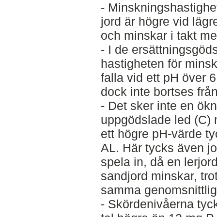
- Minskningshastighe
jord är högre vid lägr
och minskar i takt me
- I de ersättningsgöd
hastigheten för mins
falla vid ett pH över 
dock inte bortses från
- Det sker inte en ök
uppgödslade led (C)
ett högre pH-värde ty
AL. Här tycks även jo
spela in, då en lerjo
sandjord minskar, tro
samma genomsnittlig
- Skördenivåerna tyck