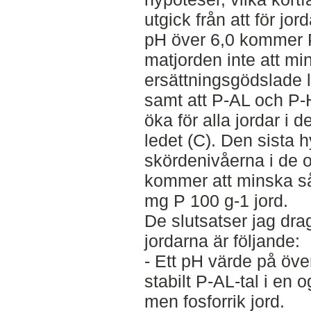
utgick från att för jo
pH över 6,0 kommer 
matjorden inte att min
ersättningsgödslade l
samt att P-AL och P-
öka för alla jordar i 
ledet (C). Den sista 
skördenivåerna i de 
kommer att minska så
mg P 100 g-1 jord.
De slutsatser jag drag
jordarna är följande:
- Ett pH värde på över
stabilt P-AL-tal i en 
men fosforrik jord.