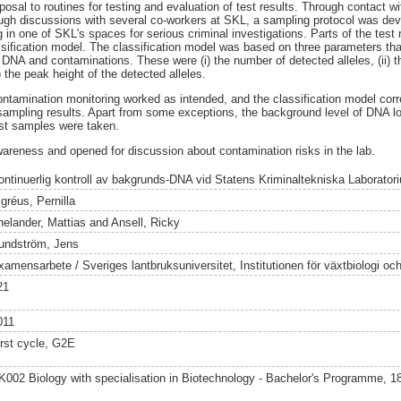
osal to routines for testing and evaluation of test results. Through contact wi
ough discussions with several co-workers at SKL, a sampling protocol was dev
 in one of SKL's spaces for serious criminal investigations. Parts of the test
assification model. The classification model was based on three parameters th
 DNA and contaminations. These were (i) the number of detected alleles, (ii)
i) the peak height of the detected alleles.
tamination monitoring worked as intended, and the classification model corr
sampling results. Apart from some exceptions, the background level of DNA l
est samples were taken.
areness and opened for discussion about contamination risks in the lab.
ontinuerlig kontroll av bakgrunds-DNA vid Statens Kriminaltekniska Laborator
gréus, Pernilla
helander, Mattias
and
Ansell, Ricky
undström, Jens
xamensarbete / Sveriges lantbruksuniversitet, Institutionen för växtbiologi o
21
011
irst cycle, G2E
K002 Biology with specialisation in Biotechnology - Bachelor's Programme, 1