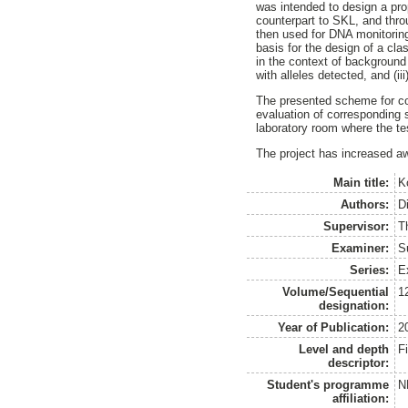
was intended to design a prop
counterpart to SKL, and thr
then used for DNA monitoring
basis for the design of a cl
in the context of background
with alleles detected, and (ii
The presented scheme for con
evaluation of corresponding 
laboratory room where the t
The project has increased aw
Main title:
K
Authors:
Di
Supervisor:
T
Examiner:
S
Series:
E
Volume/Sequential
1
designation:
Year of Publication:
2
Level and depth
F
descriptor:
Student's programme
N
affiliation: