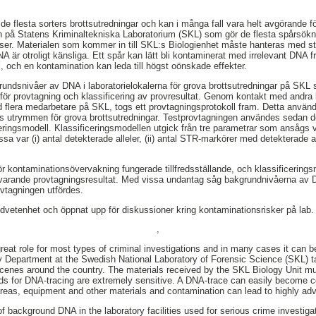
 de flesta sorters brottsutredningar och kan i många fall vara helt avgörande fö
n på Statens Kriminaltekniska Laboratorium (SKL) som gör de flesta spårsökn
atser. Materialen som kommer in till SKL:s Biologienhet måste hanteras med sto
är otroligt känsliga. Ett spår kan lätt bli kontaminerat med irrelevant DNA fr
, och en kontamination kan leda till högst oönskade effekter.
ndsnivåer av DNA i laboratorielokalerna för grova brottsutredningar på SKL syf
ner för provtagning och klassificering av provresultat. Genom kontakt med andra
flera medarbetare på SKL, togs ett provtagningsprotokoll fram. Detta använ
:s utrymmen för grova brottsutredningar. Testprovtagningen användes sedan d
eringsmodell. Klassificeringsmodellen utgick från tre parametrar som ansågs v
 var (i) antal detekterade alleler, (ii) antal STR-markörer med detekterade all
 kontaminationsövervakning fungerade tillfredsställande, och klassificering
varande provtagningsresultat. Med vissa undantag såg bakgrundnivåerna av D
ovtagningen utfördes.
medvetenhet och öppnat upp för diskussioner kring kontaminationsrisker på lab.
,
at role for most types of criminal investigations and in many cases it can be
y Department at the Swedish National Laboratory of Forensic Science (SKL) t
cenes around the country. The materials received by the SKL Biology Unit mu
ds for DNA-tracing are extremely sensitive. A DNA-trace can easily become c
reas, equipment and other materials and contamination can lead to highly adv
 of background DNA in the laboratory facilities used for serious crime investiga