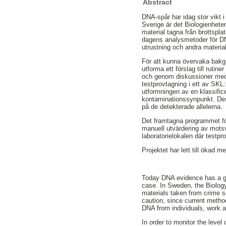
Abstract
DNA-spår har idag stor vikt i
Sverige är det Biologienhete
material tagna från brottspl
dagens analysmetoder för DNA 
utrustning och andra material
För att kunna övervaka bakgru
utforma ett förslag till ruti
och genom diskussioner med 
testprovtagning i ett av SKL
utformningen av en klassific
kontaminationssynpunkt. Dessa
på de detekterade allelerna.
Det framtagna programmet för
manuell utvärdering av mots
laboratorielokalen där testpr
Projektet har lett till ökad 
Today DNA evidence has a gre
case. In Sweden, the Biolog
materials taken from crime s
caution, since current metho
DNA from individuals, work a
In order to monitor the level