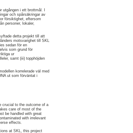
r utgången i ett brottmål. I
ingar och spårsäkringar av
r försiktighet, eftersom
ån personer, lokaler,
tade detta projekt till att
 länders motsvarighet till SKL
des sedan för en
elvis som grund för
iktiga ur
eler, samt (iii) topphöjden
smodellen korrelerade väl med
NA ut som förväntat i
 crucial to the outcome of a
akes care of most of the
st be handled with great
ontaminated with irrelevant
erse effects.
tions at SKL, this project