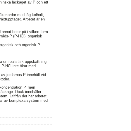
t minska läckaget av P och ett
åkerjordar med låg kolhalt,
växtupptaget. Arbetet är en
 annat beror på i vilken form
rråds-P (P-HCl), organisk
organisk och organisk P.
a en realistisk uppskattning
h P-HCl inte ökar med
 av jordarnas P-innehåll vid
etoder.
e koncentration P, men
-läckage. Dock innehåller
ystem. Utifrån det här arbetet
erkas av komplexa system med