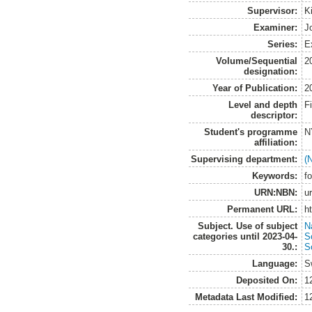
Supervisor:
K
Examiner:
J
Series:
E
Volume/Sequential
2
designation:
Year of Publication:
2
Level and depth
F
descriptor:
Student's programme
N
affiliation:
Supervising department:
(
Keywords:
fo
URN:NBN:
u
Permanent URL:
h
Subject. Use of subject
N
categories until 2023-04-
S
30.:
So
Language:
S
Deposited On:
1
Metadata Last Modified:
1