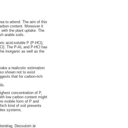
ea to attend. The aim of this
carbon content. Moreover it
P with the plant uptake. The
h arable soils.
ric acid-soluble P (P-HCl),
HCl). The P-AL and P-HCl has
he inorganic as well as the
make a realicstic estimation
lso shown not to exist
gests that for carbon-rich
ils.
highest concentration of P,
with low carbon content might
ore mobile form of P and
hich kind of soil presents
mplex systems.
attendrag. Dessutom är