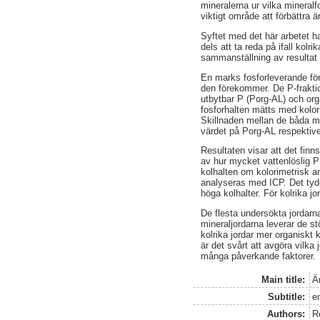
mineralerna ur vilka mineralf
viktigt område att förbättra ä
Syftet med det här arbetet h
dels att ta reda på ifall kol
sammanställning av resultat 
En marks fosforleverande för
den förekommer. De P-fraktio
utbytbar P (Porg-AL) och org
fosforhalten mätts med kolo
Skillnaden mellan de båda m
värdet på Porg-AL respektiv
Resultaten visar att det finn
av hur mycket vattenlöslig P
kolhalten om kolorimetrisk 
analyseras med ICP. Det tyde
höga kolhalter. För kolrika j
De flesta undersökta jordarna
mineraljordarna leverar de st
kolrika jordar mer organiskt k
är det svårt att avgöra vilk
många påverkande faktorer.
Main title:
Är
Subtitle:
e
Authors:
Re