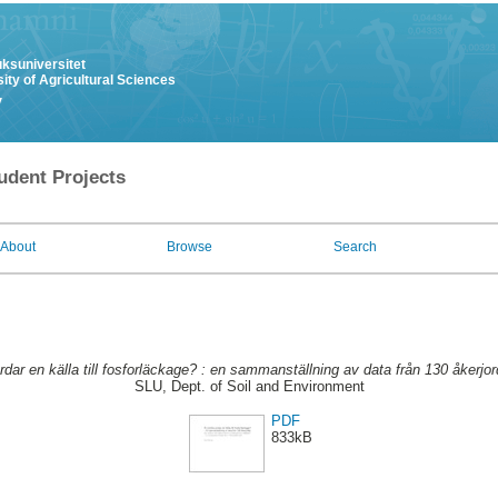
uksuniversitet
ity of Agricultural Sciences
y
udent Projects
About
Browse
Search
ordar en källa till fosforläckage? : en sammanställning av data från 130 åkerjor
SLU, Dept. of Soil and Environment
PDF
833kB