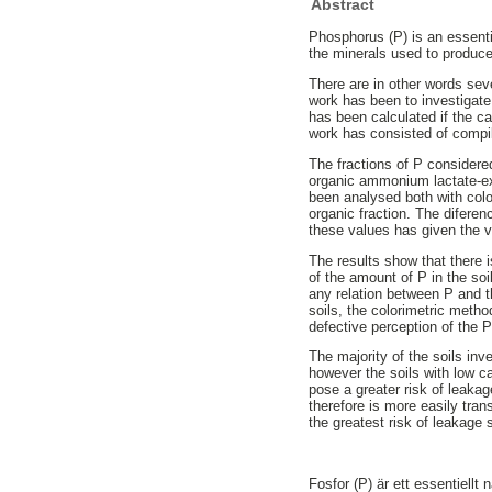
Abstract
Phosphorus (P) is an essentia
the minerals used to produce
There are in other words seve
work has been to investigate 
has been calculated if the ca
work has consisted of compil
The fractions of P considere
organic ammonium lactate-ex
been analysed both with colo
organic fraction. The difere
these values has given the v
The results show that there 
of the amount of P in the soi
any relation between P and th
soils, the colorimetric metho
defective perception of the P
The majority of the soils inv
however the soils with low c
pose a greater risk of leaka
therefore is more easily tran
the greatest risk of leakage
Fosfor (P) är ett essentiellt