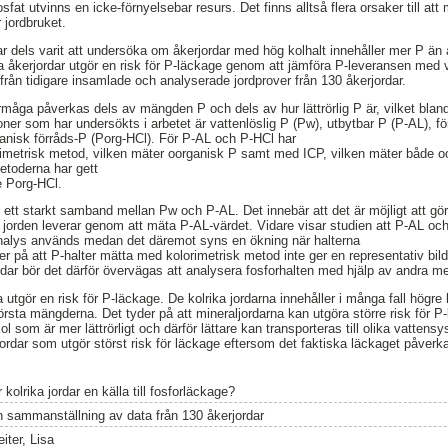
osfat utvinns en icke-förnyelsebar resurs. Det finns alltså flera orsaker till at
r jordbruket.
ar dels varit att undersöka om åkerjordar med hög kolhalt innehåller mer P än 
rika åkerjordar utgör en risk för P-läckage genom att jämföra P-leveransen med 
från tidigare insamlade och analyserade jordprover från 130 åkerjordar.
måga påverkas dels av mängden P och dels av hur lättrörlig P är, vilket bland
ner som har undersökts i arbetet är vattenlöslig P (Pw), utbytbar P (P-AL), fö
anisk förråds-P (Porg-HCl). För P-AL och P-HCl har
rimetrisk metod, vilken mäter oorganisk P samt med ICP, vilken mäter både o
etoderna har gett
e Porg-HCl.
s ett starkt samband mellan Pw och P-AL. Det innebär att det är möjligt att gör
 jorden leverar genom att mäta P-AL-värdet. Vidare visar studien att P-AL oc
analys används medan det däremot syns en ökning när halterna
r på att P-halter mätta med kolorimetrisk metod inte ger en representativ bild
ordar bör det därför övervägas att analysera fosforhalten med hjälp av andra m
 utgör en risk för P-läckage. De kolrika jordarna innehåller i många fall högr
örsta mängderna. Det tyder på att mineraljordarna kan utgöra större risk för P
ol som är mer lättrörligt och därför lättare kan transporteras till olika vattens
a jordar som utgör störst risk för läckage eftersom det faktiska läckaget påv
 kolrika jordar en källa till fosforläckage?
n sammanställning av data från 130 åkerjordar
iter, Lisa