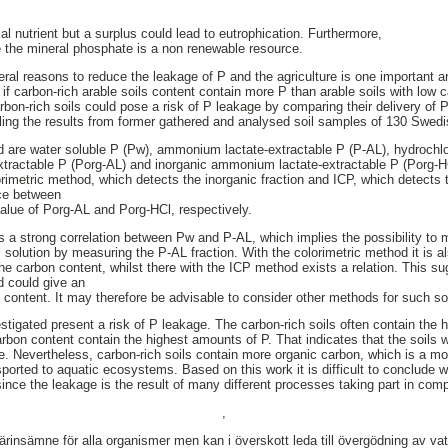
l nutrient but a surplus could lead to eutrophication. Furthermore,
 the mineral phosphate is a non renewable resource.
ral reasons to reduce the leakage of P and the agriculture is one important ar
if carbon-rich arable soils content contain more P than arable soils with low 
rbon-rich soils could pose a risk of P leakage by comparing their delivery of 
ing the results from former gathered and analysed soil samples of 130 Swedis
d are water soluble P (Pw), ammonium lactate-extractable P (P-AL), hydrochlo
tractable P (Porg-AL) and inorganic ammonium lactate-extractable P (Porg-
rimetric method, which detects the inorganic fraction and ICP, which detects t
nce between
alue of Porg-AL and Porg-HCl, respectively.
is a strong correlation between Pw and P-AL, which implies the possibility to 
l solution by measuring the P-AL fraction. With the colorimetric method it is a
e carbon content, whilst there with the ICP method exists a relation. This sug
d could give an
 content. It may therefore be advisable to consider other methods for such so
estigated present a risk of P leakage. The carbon-rich soils often contain the 
arbon content contain the highest amounts of P. That indicates that the soils 
ge. Nevertheless, carbon-rich soils contain more organic carbon, which is a m
sported to aquatic ecosystems. Based on this work it is difficult to conclude w
 since the leakage is the result of many different processes taking part in co
,
 närinsämne för alla organismer men kan i överskott leda till övergödning av v