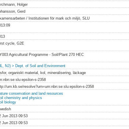
irchmann, Holger
ohansson, Gerd
xamensarbeten / Institutionen för mark och miljö, SLU
013:09
013
irst cycle, G2E
Y003 Agricultural Programme - Soil/Plant 270 HEC
NL, NJ) > Dept. of Soil and Environment
sfor, organiskt material, kol, mineralisering, läckage
rn:nbn:se:slu:epsilon-s-2358
ttp://urn.kb.se/resolve?urn=urn:nbn:se:slu:epsilon-s-2358
ature conservation and land resources
oil chemistry and physics
il biology
wedish
2 Jun 2013 09:53
2 Jun 2013 09:53