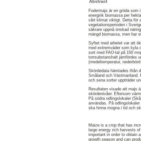
Abstract
Fodermajs är en gröda som i 
energirik biomassa per hekta
vårt klimat viktigt. Detta fö
vegetationsperioden i Sverig
säkrare uppnå önskad näring
mängd biomassa, men har stö
Syftet med arbetet var att ö
med extremväder som kyla och
sort med FAO-tal på 150 mogn
torrsubstanshalt jämfördes u
(medeltemperatur, nederbörd 
Skördedata hämtades ifrån 
Småland och Västmanland. Måle
och sena sorter uppträder und
Resultaten visade att majs är
skördenivåer. Eftersom värme
På södra odlingslokaler (Sk
användas. På odlingslokaler 
ska hinna mogna i tid och skö
Maize is a crop that has incr
large energy rich harvests o
important in order to obtain 
growth season and can produ