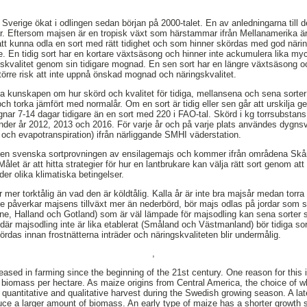
Sverige ökat i odlingen sedan början på 2000-talet. En av anledningarna till 
r. Eftersom majsen är en tropisk växt som härstammar ifrån Mellanamerika är
r att kunna odla en sort med rätt tidighet och som hinner skördas med god näri
e. En tidig sort har en kortare växtsäsong och hinner inte ackumulera lika m
skvalitet genom sin tidigare mognad. En sen sort har en längre växtsäsong oc
rre risk att inte uppnå önskad mognad och näringskvalitet.
ka kunskapen om hur skörd och kvalitet för tidiga, mellansena och sena sort
 torka jämfört med normalår. Om en sort är tidig eller sen går att urskilja 
ar 7-14 dagar tidigare än en sort med 220 i FAO-tal. Skörd i kg torrsubstans
nder år 2012, 2013 och 2016. För varje år och på varje plats användes dygns
och evapotranspiration) ifrån närliggande SMHI väderstation.
den svenska sortprovningen av ensilagemajs och kommer ifrån områdena Skån
t är att hitta strategier för hur en lantbrukare kan välja rätt sort genom att
er olika klimatiska betingelser.
 mer torktålig än vad den är köldtålig. Kalla år är inte bra majsår medan torra
 påverkar majsens tillväxt mer än nederbörd, bör majs odlas på jordar som s
åne, Halland och Gotland) som är väl lämpade för majsodling kan sena sorte
där majsodling inte är lika etablerat (Småland och Västmanland) bör tidiga so
rdas innan frostnätterna inträder och näringskvaliteten blir undermålig.
,
eased in farming since the beginning of the 21st century. One reason for this i
f biomass per hectare. As maize origins from Central America, the choice of wh
a quantitative and qualitative harvest during the Swedish growing season. A lat
ce a larger amount of biomass. An early type of maize has a shorter growth 