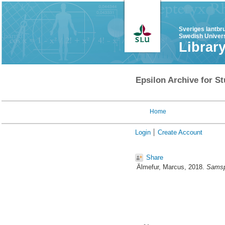
Sveriges lantbr
Swedish Univers
Librar
Epsilon Archive for St
Home
Login
Create Account
Share
Älmefur, Marcus
, 2018.
Samspe