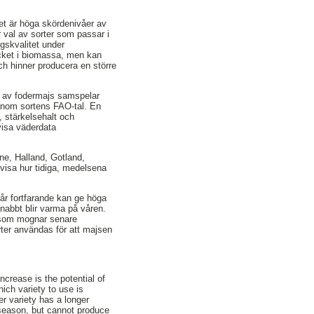
det är höga skördenivåer av
 val av sorter som passar i
ngskvalitet under
ycket i biomassa, men kan
h hinner producera en större
er av fodermajs samspelar
genom sortens FAO-tal. En
, stärkelsehalt och
visa väderdata
e, Halland, Gotland,
 visa hur tidiga, medelsena
 år fortfarande kan ge höga
nabbt blir varma på våren.
r som mognar senare
rter användas för att majsen
ncrease is the potential of
ich variety to use is
er variety has a longer
season, but cannot produce