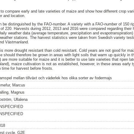
to compare early and late varieties of maize and show how different crop varie
r and location.
an be distinguished by the FAO-number. A variety with a FAO-number of 150 rip
of 220. Harvests during 2012, 2013 and 2016 were compared regarding their h
Daily weather data (average temperature, precipitation and evapotranspiration)
weather stations. The harvest statistics were taken from Swedish variety test
and Västmanland.
is more drought resistant than cold resistant. Cold years are not good for ma
ze should therefore be grown in areas with light soils that warm up quickly in 
re more suitable for maize and it is better to use late varieties that ripen lat
nd), maize cultivation is not as established, however, in these areas early 
n time for harvest before frosts.
amspel mellan tillväxt och väderlek hos olika sorter av fodermajs
lmefur, Marcus
alling, Magnus
oström, Ullalena
NSPECIFIED
NSPECIFIED
018
irst cycle, G2E