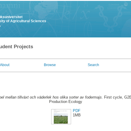
uksuniversitet
ity of Agricultural Sciences
y
udent Projects
About
Browse
Search
l mellan tillväxt och väderlek hos olika sorter av fodermajs.
First cycle, G2
Production Ecology
PDF
1MB