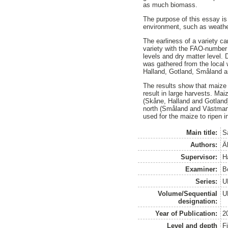
as much biomass.
The purpose of this essay is 
environment, such as weathe
The earliness of a variety c
variety with the FAO-number 
levels and dry matter level. 
was gathered from the local 
Halland, Gotland, Småland 
The results show that maize 
result in large harvests. Mai
(Skåne, Halland and Gotland) a
north (Småland and Västmanla
used for the maize to ripen i
Main title:
S
Authors:
Ä
Supervisor:
H
Examiner:
B
Series:
U
Volume/Sequential
U
designation:
Year of Publication:
2
Level and depth
F