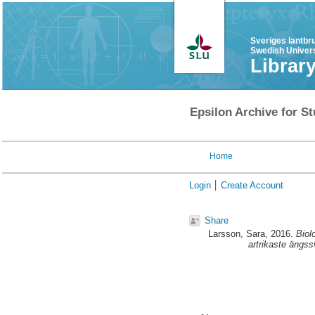
Sveriges lantbr
Swedish Univers
Librar
Epsilon Archive for St
Home
Login
Create Account
Share
Larsson, Sara
, 2016.
Biol
artrikaste ängs