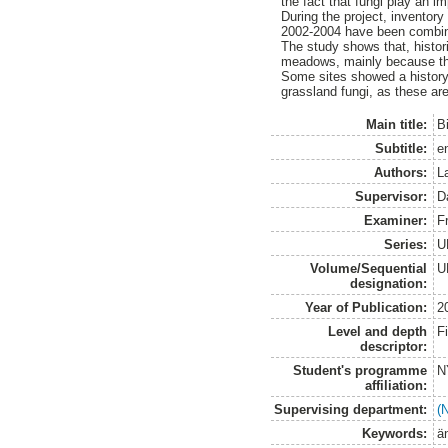
the fact that fungi play an i
During the project, inventor
2002-2004 have been combined
The study shows that, histor
meadows, mainly because they
Some sites showed a history o
grassland fungi, as these ar
Main title:
B
Subtitle:
e
Authors:
L
Supervisor:
D
Examiner:
F
Series:
U
Volume/Sequential
U
designation:
Year of Publication:
2
Level and depth
F
descriptor:
Student's programme
N
affiliation:
Supervising department:
(
Keywords:
ä