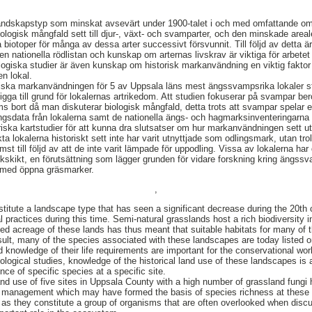
andskapstyp som minskat avsevärt under 1900-talet i och med omfattande omst
ologisk mångfald sett till djur-, växt- och svamparter, och den minskade area
 biotoper för många av dessa arter successivt försvunnit. Till följd av detta är 
n nationella rödlistan och kunskap om arternas livskrav är viktiga för arbet
logiska studier är även kunskap om historisk markanvändning en viktig faktor s
en lokal.
riska markanvändningen för 5 av Uppsala läns mest ängssvampsrika lokaler stud
gga till grund för lokalernas artrikedom. Att studien fokuserar på svampar bero
 bort då man diskuterar biologisk mångfald, detta trots att svampar spelar en
ingsdata från lokalerna samt de nationella ängs- och hagmarksinventeringarn
ska kartstudier för att kunna dra slutsatser om hur markanvändningen sett ut 
ta lokalerna historiskt sett inte har varit utnyttjade som odlingsmark, utan tro
ämst till följd av att de inte varit lämpade för uppodling. Vissa av lokalerna har
uskskikt, en förutsättning som lägger grunden för vidare forskning kring ängs
 med öppna gräsmarker.
,
titute a landscape type that has seen a significant decrease during the 20th
ral practices during this time. Semi-natural grasslands host a rich biodiversity 
ed acreage of these lands has thus meant that suitable habitats for many of 
sult, many of the species associated with these landscapes are today listed 
d knowledge of their life requirements are important for the conservational wor
logical studies, knowledge of the historical land use of these landscapes is a
ce of specific species at a specific site.
 land use of five sites in Uppsala County with a high number of grassland fungi
of management which may have formed the basis of species richness at these 
 as they constitute a group of organisms that are often overlooked when discu