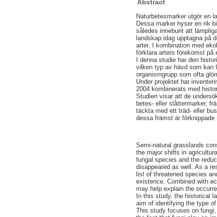
Abstract
Naturbetesmarker utgör en l
Dessa marker hyser en rik bi
således inneburit att lämpliga
landskap idag upptagna på de
arter. I kombination med eko
förklara arters förekomst på 
I denna studie har den histo
vilken typ av hävd som kan li
organismgrupp som ofta glöms
Under projektet har inventer
2004 kombinerats med histori
Studien visar att de undersök
betes- eller slåttermarker, fr
täckta med ett träd- eller b
dessa främst är förknippade
Semi-natural grasslands cons
the major shifts in agricultu
fungal species and the reduc
disappeared as well. As a re
list of threatened species an
existence. Combined with eco
may help explain the occurren
In this study, the historical
aim of identifying the type 
This study focuses on fungi,