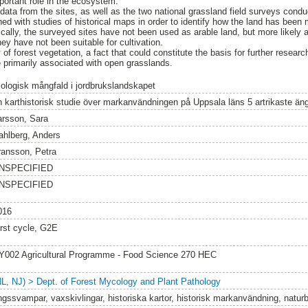
mportant role in the ecosystem.
y data from the sites, as well as the two national grassland field surveys co
 with studies of historical maps in order to identify how the land has been 
ically, the surveyed sites have not been used as arable land, but more likely 
 have not been suitable for cultivation.
f forest vegetation, a fact that could constitute the basis for further researc
e primarily associated with open grasslands.
iologisk mångfald i jordbrukslandskapet
n karthistorisk studie över markanvändningen på Uppsala läns 5 artrikaste 
arsson, Sara
ahlberg, Anders
ransson, Petra
NSPECIFIED
NSPECIFIED
016
irst cycle, G2E
Y002 Agricultural Programme - Food Science 270 HEC
NL, NJ) > Dept. of Forest Mycology and Plant Pathology
ngssvampar, vaxskivlingar, historiska kartor, historisk markanvändning, natu