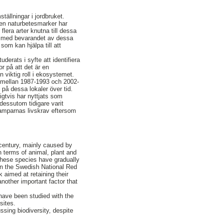
ällningar i jordbruket.
len naturbetesmarker har
flera arter knutna till dessa
et med bevarandet av dessa
om kan hjälpa till att
erats i syfte att identifiera
r på att det är en
 viktig roll i ekosystemet.
a mellan 1987-1993 och 2002-
på dessa lokaler över tid.
ligtvis har nyttjats som
 dessutom tidigare varit
svamparnas livskrav eftersom
 century, mainly caused by
in terms of animal, plant and
these species have gradually
on the Swedish National Red
k aimed at retaining their
nother important factor that
 have been studied with the
sites.
ssing biodiversity, despite