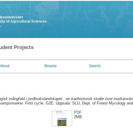
uksuniversitet
ity of Agricultural Sciences
y
udent Projects
About
Browse
Search
ogisk mångfald i jordbrukslandskapet : en karthistorisk studie över markanvä
svampsmarker.
First cycle, G2E. Uppsala: SLU, Dept. of Forest Mycology and
PDF
2MB