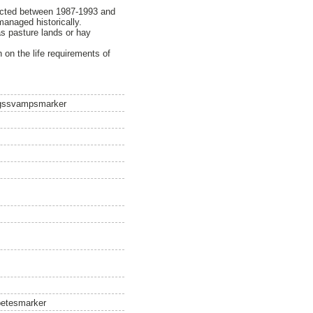
nducted between 1987-1993 and
managed historically.
as pasture lands or hay
h on the life requirements of
ängssvampsmarker
rbetesmarker