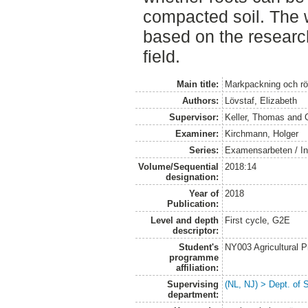
compacted soil. The w
based on the research
field.
Main title:
Markpackning och röt
Authors:
Lövstaf, Elizabeth
Supervisor:
Keller, Thomas
and
Examiner:
Kirchmann, Holger
Series:
Examensarbeten / Ins
Volume/Sequential
2018:14
designation:
Year of
2018
Publication:
Level and depth
First cycle, G2E
descriptor:
Student's
NY003 Agricultural 
programme
affiliation:
Supervising
(NL, NJ) > Dept. of 
department: