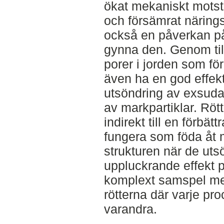
ökat mekaniskt motst
och försämrat näring
också en påverkan p
gynna den. Genom til
porer i jorden som för
även ha en god effek
utsöndring av exsuda
av markpartiklar. Röt
indirekt till en förbä
fungera som föda åt 
strukturen när de ut
uppluckrande effekt p
komplext samspel me
rötterna där varje pr
varandra.