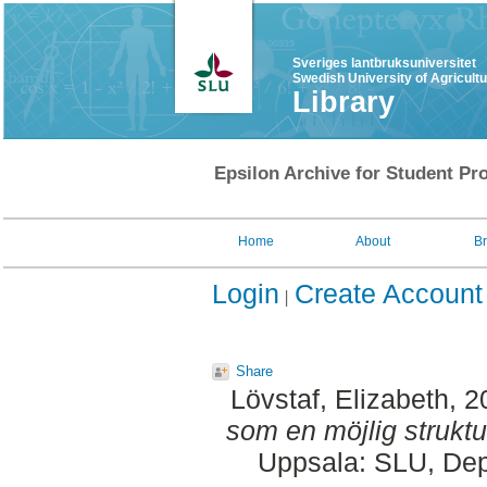
Sveriges lantbruksuniversitet
Swedish University of Agricult
Library
Epsilon Archive for Student Pro
Home
About
B
Login
Create Account
Share
Lövstaf, Elizabeth
, 
som en möjlig struktur
Uppsala: SLU, Dep