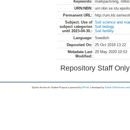
Keywords:
markpackning, rötter
URN:NBN:
urn:nbn:se:slu:epsil
Permanent URL:
http://urn.kb.se/res
Subject. Use of
Soil science and m
subject categories
Soil biology
until 2023-04-30.:
Soil fertility
Language:
Swedish
Deposited On:
25 Oct 2018 13:22
Metadata Last
20 May 2020 10:53
Modified:
Repository Staff Onl
Epsilon Archive for Student Projects is
powored by
EPrints 3
developed by
School of Electronics an