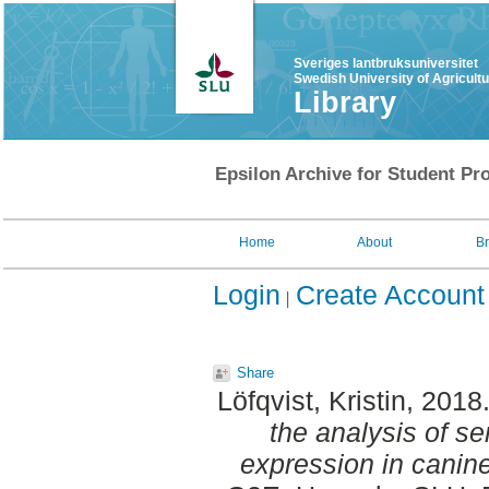
Sveriges lantbruksuniversitet
Swedish University of Agricult
Library
Epsilon Archive for Student Pro
Home
About
B
Login
Create Account
Share
Löfqvist, Kristin
, 2018
the analysis of s
expression in canin