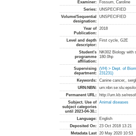
Examiner:
Fossum, Caroline
Series:
UNSPECIFIED
Volume/Sequential
UNSPECIFIED
designation:
Year of
2018
Publication:
Level and depth
First cycle, G2E
descriptor:
Student's
NK002 Biology with s
programme
180.0hp
affiliation:
Supervising
(VH) > Dept. of Biom
department:
231231)
Keywords:
Canine cancer,, serg
URN:NBN:
urn:nbn:se:slu:epsil
Permanent URL:
http://urn.kb.se/res
Subject. Use of
Animal diseases
subject categories
until 2023-04-30.:
Language:
English
Deposited On:
23 Oct 2018 13:21
Metadata Last
20 May 2020 10:53