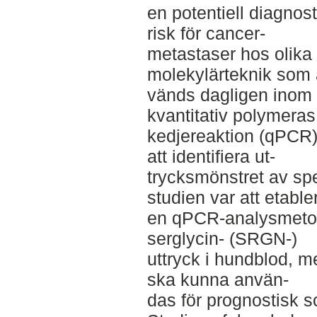
en potentiell diagnos
risk för cancer-­
metastaser hos olika
molekylärteknik som a
vänds dagligen inom 
kvantitativ polymeras
kedjereaktion (qPCR)
att identifiera ut-­
trycksmönstret av spe
studien var att etable
en qPCR-­analysmetod
serglycin-­ (SRGN-­)
uttryck i hundblod, 
ska kunna använ-­
das för prognostisk s