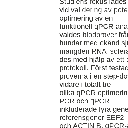
Studiens fokus lades
vid validering av pot
optimering av en
funktionell qPCR-­ana
valdes blodprover frå
hundar med okänd sju
mängden RNA isolera
des med hjälp av ett 
protokoll. Först testa
proverna i en step-­d
vidare i totalt tre
olika qPCR optimerin
PCR och qPCR
inkluderade fyra gen
referensgener EEF2
och ACTIN B. qPCR-­