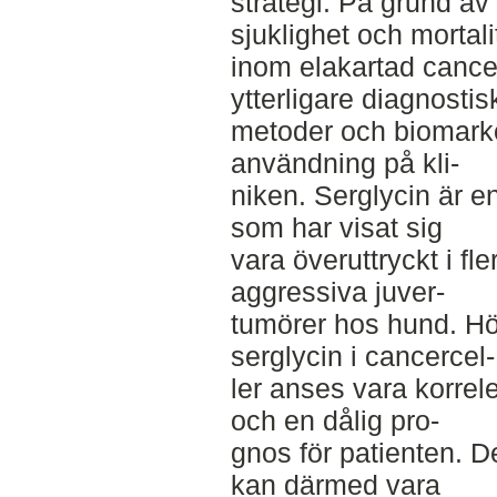
strategi. På grund a
sjuklighet och mortali
inom elakartad cance
ytterligare diagnostis
metoder och biomarkö
användning på kli-­
niken. Serglycin är en
som har visat sig
vara överuttryckt i fl
aggressiva juver-­
tumörer hos hund. H
serglycin i cancercel-­
ler anses vara korre
och en dålig pro-­
gnos för patienten. De
kan därmed vara