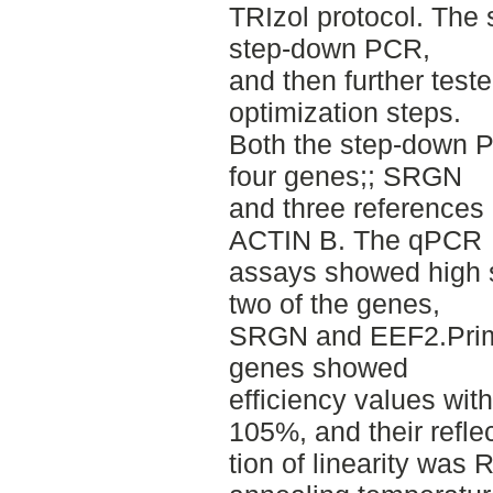
TRIzol protocol. The 
step-­down PCR,
and then further test
optimization steps.
Both the step-­down
four genes;; SRGN
and three reference
ACTIN B. The qPCR
assays showed high sp
two of the genes,
SRGN and EEF2.Primer
genes showed
efficiency values wit
105%, and their reflec
tion of linearity was