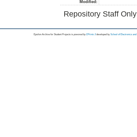
Modified:
Repository Staff Onl
Epsilon Archive for Student Projects is
powored by
EPrints 3
developed by
School of Electronics an