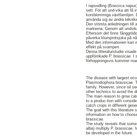
I rapsodling (Brassica napu
sett. För att und-vika att få 
korsblommiga växtfamiljen. Då
använda sig av andra teknike
Den största anledningen till 
markerna. Genom att undvika 
Eftersom det finns fånggrödo
påverka klumprotsjuka på någ
Med den informationen kan m
effekt på svampen.
Denna litteraturstudie visade
uppförökade P. brassicae. I
förhoppningsvis kommer man 
The disease with largest eco
Plasmodiophora brassicae. To
family. However, since oil se
other technics to avoid the 
The main reason to grow catc
to a produc-tion with consid
catch crops in different gene
The goal with this literature
information on how to choose 
brassicae.
The study reveals that some 
alba) multiply P. brassicae. 
be developed in the future.