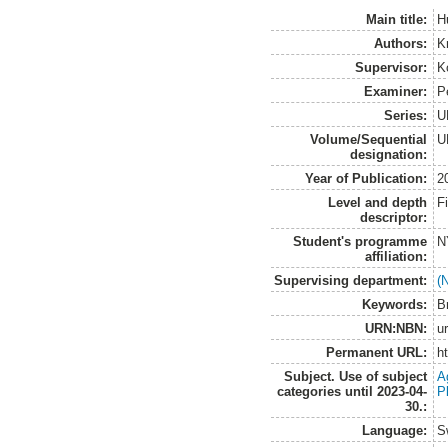
Main title:
H
Authors:
K
Supervisor:
K
Examiner:
P
Series:
U
Volume/Sequential
U
designation:
Year of Publication:
2
Level and depth
F
descriptor:
Student's programme
N
affiliation:
Supervising department:
(
Keywords:
B
URN:NBN:
u
Permanent URL:
h
Subject. Use of subject
A
categories until 2023-04-
P
30.:
Language:
S