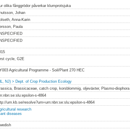
ur olika fånggrödor påverkar klumprotsjuka
nutsson, Johan
olseth, Anna-Karin
ersson, Paula
NSPECIFIED
NSPECIFIED
015
irst cycle, G2E
Y003 Agricultural Programme - Soil/Plant 270 HEC
NL, NJ) > Dept. of Crop Production Ecology
rassica, Brassicaceae, catch crop, korsblommig, oljeväxter, Plasmo-diophora
rn:nbn:se:slu:epsilon-s-4864
ttp://urn.kb.se/resolve?urn=urn:nbn:se:slu:epsilon-s-4864
gricultural research
lant diseases
wedish