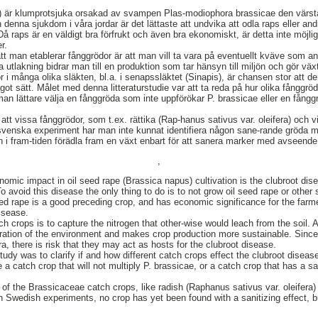
s) är klumprotsjuka orsakad av svampen Plas-modiophora brassicae den vär
in denna sjukdom i våra jordar är det lättaste att undvika att odla raps eller an
 raps är en väldigt bra förfrukt och även bra ekonomiskt, är detta inte möjlig
r.
att man etablerar fånggrödor är att man vill ta vara på eventuellt kväve som a
utlakning bidrar man till en produktion som tar hänsyn till miljön och gör väx
r i många olika släkten, bl.a. i senapssläktet (Sinapis), är chansen stor att 
ot sätt. Målet med denna litteraturstudie var att ta reda på hur olika fånggrö
an lättare välja en fånggröda som inte uppförökar P. brassicae eller en fån
 att vissa fånggrödor, som t.ex. rättika (Rap-hanus sativus var. oleifera) och v
 svenska experiment har man inte kunnat identifiera någon sane-rande gröda 
i fram-tiden förädla fram en växt enbart för att sanera marker med avseende
,
nomic impact in oil seed rape (Brassica napus) cultivation is the clubroot di
 avoid this disease the only thing to do is to not grow oil seed rape or other
ed rape is a good preceding crop, and has economic significance for the farmer
disease.
h crops is to capture the nitrogen that other-wise would leach from the soil. 
eration of the environment and makes crop production more sustainable. Since
ra, there is risk that they may act as hosts for the clubroot disease.
 study was to clarify if and how different catch crops effect the clubroot diseas
a catch crop that will not multiply P. brassicae, or a catch crop that has a san
of the Brassicaceae catch crops, like radish (Raphanus sativus var. oleifera
In Swedish experiments, no crop has yet been found with a sanitizing effect, b