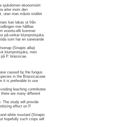
sta sjukdomen ekonomiskt
dra arter inom den
t, utan man måste istället
nnars kan lakas ut från
todlingen mer hållbar.
dem eventu-ellt kommer
dor på-verkar klumprotsjuka.
ggröda som har en sanerande
itsenap (Sinapis alba)
mot klumprotsjuka, men
 på P. brassicae.
sease caused by the fungus
 species in the Brassicaceae
 it is preferable to use
Avoiding leaching contributes
 there are many different
e. The study will provide
itizing effect on P.
) and white mustard (Sinapis
ut hopefully such crops will