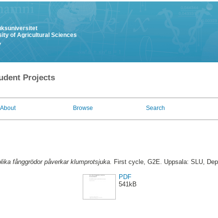
uksuniversitet
ity of Agricultural Sciences
y
udent Projects
About
Browse
Search
olika fånggrödor påverkar klumprotsjuka.
First cycle, G2E. Uppsala: SLU, Dep
PDF
541kB