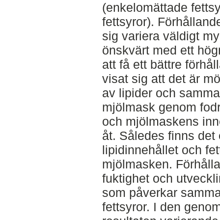
(enkelomättade fettsy
fettsyror). Förhålland
sig variera väldigt my
önskvärt med ett högr
att få ett bättre förh
visat sig att det är mö
av lipider och samman
mjölmask genom fodr
och mjölmaskens inneh
åt. Således finns det 
lipidinnehållet och f
mjölmasken. Förhåll
fuktighet och utveckl
som påverkar samman
fettsyror. I den geno