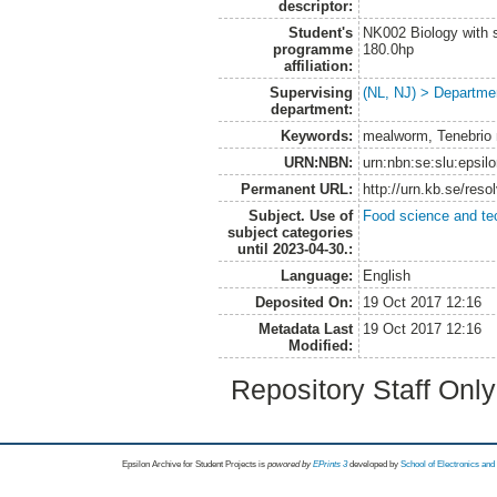
descriptor:
Student's
NK002 Biology with s
programme
180.0hp
affiliation:
Supervising
(NL, NJ) > Departme
department:
Keywords:
mealworm, Tenebrio mo
URN:NBN:
urn:nbn:se:slu:epsil
Permanent URL:
http://urn.kb.se/res
Subject. Use of
Food science and te
subject categories
until 2023-04-30.:
Language:
English
Deposited On:
19 Oct 2017 12:16
Metadata Last
19 Oct 2017 12:16
Modified:
Repository Staff Onl
Epsilon Archive for Student Projects is
powored by
EPrints 3
developed by
School of Electronics an