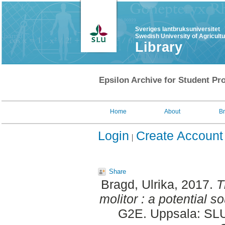
Sveriges lantbruksuniversitet
Swedish University of Agricult
Library
Epsilon Archive for Student Pro
Home
About
B
Login
Create Account
Share
Bragd, Ulrika
, 2017.
T
molitor : a potential so
G2E. Uppsala: SLU