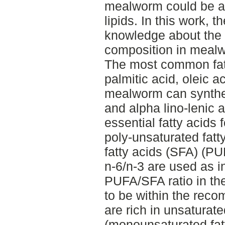
mealworm could be a 
lipids. In this work, t
knowledge about the l
composition in meal
The most common fat
palmitic acid, oleic a
mealworm can synthes
and alpha lino-lenic 
essential fatty acids
poly-unsaturated fatt
fatty acids (SFA) (P
n-6/n-3 are used as i
PUFA/SFA ratio in t
to be within the re
are rich in unsaturate
(monounsaturated fat