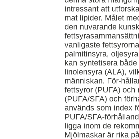
intressant att utforska
mat lipider. Målet me
den nuvarande kunsk
fettsyrasammansättni
vanligaste fettsyrorn
palmitinsyra, oljesyr
kan syntetisera både 
linolensyra (ALA), vilk
människan. För-hålla
fettsyror (PUFA) och 
(PUFA/SFA) och förhå
används som index fö
PUFA/SFA-förhållande
ligga inom de rekom
Mjölmaskar är rika på