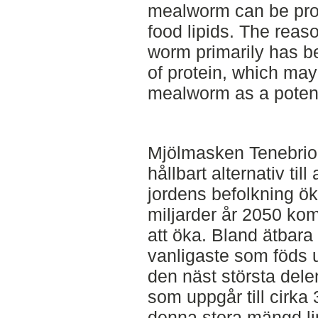
mealworm can be pro
food lipids. The reas
worm primarily has b
of protein, which ma
mealworm as a potenti
Mjölmasken Tenebrio 
hållbart alternativ til
jordens befolkning ök
miljarder år 2050 kom
att öka. Bland ätbar
vanligaste som föds u
den näst största dele
som uppgår till cirk
denna stora mängd li