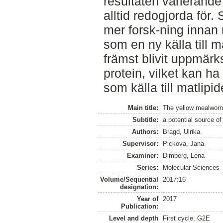
resultaten varierande 
alltid redogjorda för.
mer forsk-ning innan
som en ny källa till m
främst blivit uppmärk
protein, vilket kan h
som källa till matlipid
Main title:
The yellow mealworm
Subtitle:
a potential source of 
Authors:
Bragd, Ulrika
Supervisor:
Pickova, Jana
Examiner:
Dimberg, Lena
Series:
Molecular Sciences
Volume/Sequential
2017:16
designation:
Year of
2017
Publication:
Level and depth
First cycle, G2E