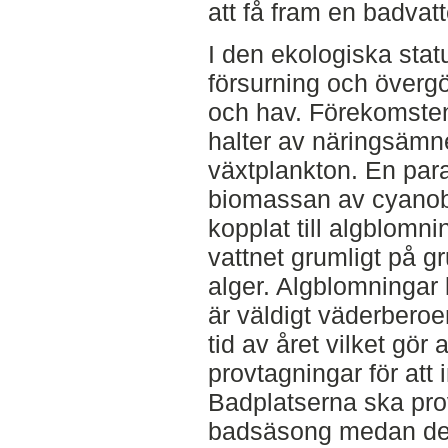
att få fram en badvatt
I den ekologiska sta
försurning och övergö
och hav. Förekomste
halter av näringsämn
växtplankton. En par
biomassan av cyanobak
kopplat till algblomni
vattnet grumligt på 
alger. Algblomningar 
är väldigt väderberoe
tid av året vilket gör 
provtagningar för att
Badplatserna ska pro
badsäsong medan det