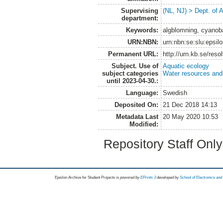
Supervising
(NL, NJ) > Dept. of
department:
Keywords:
algblomning, cyanoba
URN:NBN:
urn:nbn:se:slu:epsil
Permanent URL:
http://urn.kb.se/res
Subject. Use of
Aquatic ecology
subject categories
Water resources an
until 2023-04-30.:
Language:
Swedish
Deposited On:
21 Dec 2018 14:13
Metadata Last
20 May 2020 10:53
Modified:
Repository Staff Onl
Epsilon Archive for Student Projects is
powored by
EPrints 3
developed by
School of Electronics an