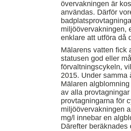
övervakningen är kos
användas. Därför vor
badplatsprovtagning
miljöövervakningen, e
enklare att utföra då 
Mälarens vatten fick
statusen god eller måt
förvaltningscykeln, v
2015. Under samma å
Mälaren algblomning på
av alla provtagningar 
provtagningarna för 
miljöövervakningen an
mg/l innebar en alg
Därefter beräknades 