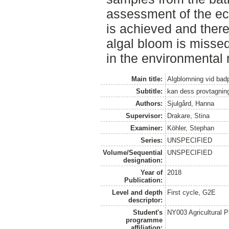
assessment of the ec
is achieved and there 
algal bloom is missed
in the environmental 
Main title:
Algblomning vid badp
Subtitle:
kan dess provtagnin
Authors:
Sjulgård, Hanna
Supervisor:
Drakare, Stina
Examiner:
Köhler, Stephan
Series:
UNSPECIFIED
Volume/Sequential
UNSPECIFIED
designation:
Year of
2018
Publication:
Level and depth
First cycle, G2E
descriptor:
Student's
NY003 Agricultural 
programme
affiliation: