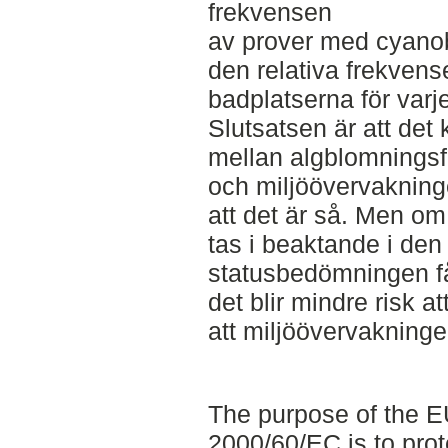
frekvensen
av prover med cyanob
den relativa frekven
badplatserna för varj
Slutsatsen är att det
mellan algblomnings
och miljöövervakninge
att det är så. Men om
tas i beaktande i den
statusbedömningen få
det blir mindre risk a
att miljöövervakninge
The purpose of the E
2000/60/EC is to prot