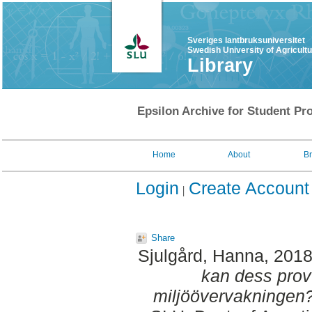
Sveriges lantbruksuniversitet
Swedish University of Agricult
Library
Epsilon Archive for Student Pro
Home
About
B
Login
Create Account
Share
Sjulgård, Hanna
, 201
kan dess prov
miljöövervakningen?