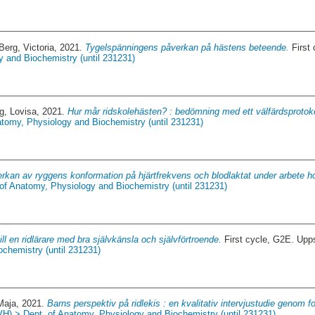
Berg, Victoria
, 2021.
Tygelspänningens påverkan på hästens beteende.
First
y and Biochemistry (until 231231)
g, Lovisa
, 2021.
Hur mår ridskolehästen? : bedömning med ett välfärdsprotoko
atomy, Physiology and Biochemistry (until 231231)
rkan av ryggens konformation på hjärtfrekvens och blodlaktat under arbete h
 of Anatomy, Physiology and Biochemistry (until 231231)
ill en ridlärare med bra självkänsla och självförtroende.
First cycle, G2E. Upp
chemistry (until 231231)
Maja
, 2021.
Barns perspektiv på ridlekis : en kvalitativ intervjustudie genom
VH) > Dept. of Anatomy, Physiology and Biochemistry (until 231231)