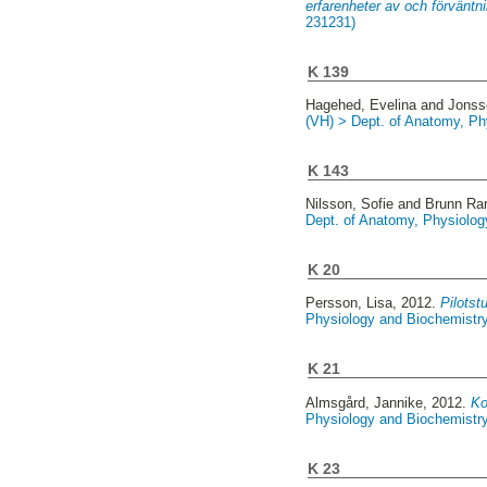
erfarenheter av och förväntni
231231)
K 139
Hagehed, Evelina
and
Jonss
(VH) > Dept. of Anatomy, Ph
K 143
Nilsson, Sofie
and
Brunn Ram
Dept. of Anatomy, Physiolog
K 20
Persson, Lisa
, 2012.
Pilotst
Physiology and Biochemistry
K 21
Almsgård, Jannike
, 2012.
Ko
Physiology and Biochemistry
K 23