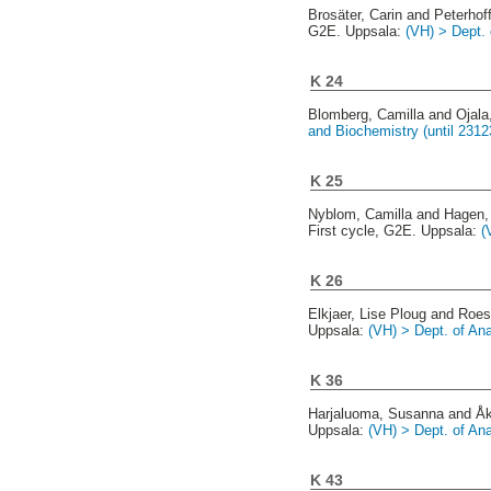
Brosäter, Carin
and
Peterhoff
G2E. Uppsala:
(VH) > Dept.
K 24
Blomberg, Camilla
and
Ojala
and Biochemistry (until 2312
K 25
Nyblom, Camilla
and
Hagen,
First cycle, G2E. Uppsala:
(
K 26
Elkjaer, Lise Ploug
and
Roes
Uppsala:
(VH) > Dept. of An
K 36
Harjaluoma, Susanna
and
Åk
Uppsala:
(VH) > Dept. of An
K 43