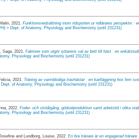
Malin
, 2021.
Funktionsnedsättning inom ridsporten ur ridlärares perspektiv : en 
VH) > Dept. of Anatomy, Physiology and Biochemistry (until 231231)
g, Saga
, 2021.
Faktorer som utgör ryttarens val av bett till häst : en enkätstud
atomy, Physiology and Biochemistry (until 231231)
elicia
, 2021.
Träning av varmblodiga travhästar : en kartläggning hos fem sve
 Dept. of Anatomy, Physiology and Biochemistry (until 231231)
anna
, 2022.
Foder- och ströåtgång, gödselproduktion samt arbetstid i olika sta
atomy, Physiology and Biochemistry (until 231231)
Josefine
and
Lundborg, Louise
, 2022.
En bra tränare är en engagerad tränare 