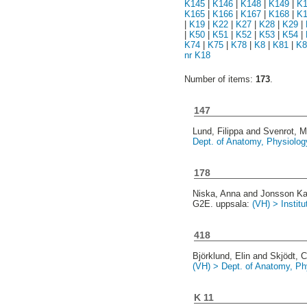
K145
|
K146
|
K148
|
K149
|
K1
K165
|
K166
|
K167
|
K168
|
K1
|
K19
|
K22
|
K27
|
K28
|
K29
|
|
K50
|
K51
|
K52
|
K53
|
K54
|
K74
|
K75
|
K78
|
K8
|
K81
|
K8
nr K18
Number of items:
173
.
147
Lund, Filippa
and
Svenrot, M
Dept. of Anatomy, Physiolog
178
Niska, Anna
and
Jonsson Ka
G2E. uppsala:
(VH) > Instit
418
Björklund, Elin
and
Skjödt, C
(VH) > Dept. of Anatomy, Ph
K 11