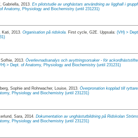
, Gabriella
, 2013.
En pilotstudie av unghästars användning av ligghall i grup
 of Anatomy, Physiology and Biochemistry (until 231231)
, Kati
, 2013.
Organisation på ridskola.
First cycle, G2E. Uppsala:
(VH) > Dept
31)
 Sofhie
, 2013.
Överlevnadsanalys och avyttringsorsaker - för ackordhäststift
VH) > Dept. of Anatomy, Physiology and Biochemistry (until 231231)
berg, Sophie
and
Rohrwacher, Louise
, 2013.
Överpronation kopplad till ryttare
atomy, Physiology and Biochemistry (until 231231)
erlund, Sara
, 2014.
Dokumentation av unghästutbildning på Ridskolan Ström
atomy, Physiology and Biochemistry (until 231231)