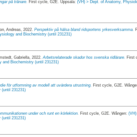
ngar på tränare.
First cycle, G2E. Uppsala:
(VH) > Dept. of Anatomy, Physiol
on, Andreas
, 2022.
Perspektiv på hälsa bland ridsportens yrkesverksamma.
F
ysiology and Biochemistry (until 231231)
stedt, Gabriella
, 2022.
Arbetsrelaterade skador hos svenska ridlärare.
First 
y and Biochemistry (until 231231)
udie för utformning av modell att uvärdera utrustning.
First cycle, G2E. Wång
 (until 231231)
mmunikationen under och runt en körlektion.
First cycle, G2E. Wången:
(VH)
 (until 231231)