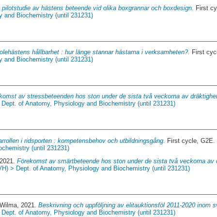
 pilotstudie av hästens beteende vid olika boxgrannar och boxdesign.
First c
y and Biochemistry (until 231231)
olehästens hållbarhet : hur länge stannar hästarna i verksamheten?.
First cy
y and Biochemistry (until 231231)
komst av stressbeteenden hos ston under de sista två veckorna av dräktighete
 Dept. of Anatomy, Physiology and Biochemistry (until 231231)
arrollen i ridsporten : kompetensbehov och utbildningsgång.
First cycle, G2E.
chemistry (until 231231)
 2021.
Förekomst av smärtbeteende hos ston under de sista två veckorna av dr
VH) > Dept. of Anatomy, Physiology and Biochemistry (until 231231)
 Wilma
, 2021.
Beskrivning och uppföljning av elitauktionsföl 2011-2020 inom 
 Dept. of Anatomy, Physiology and Biochemistry (until 231231)