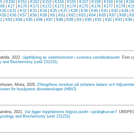
5
|
K150
|
K151
|
K152
|
K153
|
K154
|
K155
|
K157
|
K158
|
K159
|
K16
|
K16
69
|
K17
|
K170
|
K171
|
K172
|
K173
|
K174
|
K175
|
K176
|
K177
|
K179
|
K1
K30
|
K31
|
K32
|
K33
|
K34
|
K35
|
K37
|
K38
|
K39
|
K40
|
K41
|
K42
|
K44
|
K
K55
|
K56
|
K57
|
K58
|
K59
|
K6
|
K61
|
K62
|
K63
|
K64
|
K65
|
K67
|
K68
|
K6
2
|
K83
|
K84
|
K85
|
K86
|
K87
|
K88
|
K89
|
K9
|
K90
|
K91
|
K92
|
K93
|
K94
atilda
, 2022.
Uppföljning av selektionsston i svenska varmblodsaveln.
First c
y and Biochemistry (until 231231)
rttunen, Moira
, 2025.
Eftergiftens inverkan på ryttarens balans och följsamhe
utionen för husdjurens biovetenskaper (HBIO)
arolina
, 2021.
Var ligger hopphästens högsta punkt i språngkurvan?.
UNSPECI
ysiology and Biochemistry (until 231231)