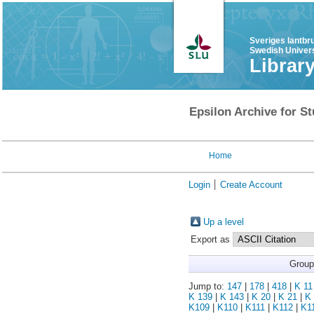
Sveriges lantbr
Swedish Univers
Librar
Epsilon Archive for St
Home
Login
Create Account
Up a level
Export as
Group
Jump to:
147
|
178
|
418
|
K 11
K 139
|
K 143
|
K 20
|
K 21
|
K 
K109
|
K110
|
K111
|
K112
|
K1