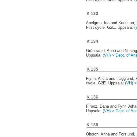
K 133
Apelgren, Ida
and
Karlsson, 
First cycle, G2E. Uppsala:
(
K 134
Grünewald, Anna
and
Nitsin
Uppsala:
(VH) > Dept. of An
K 135
Flyrin, Alicia
and
Hägglund, F
cycle, G2E. Uppsala:
(VH) >
K 136
Pirooz, Dana
and
Fyhr, Joh
Uppsala:
(VH) > Dept. of An
K 138
Olsson, Anna
and
Forslund, 