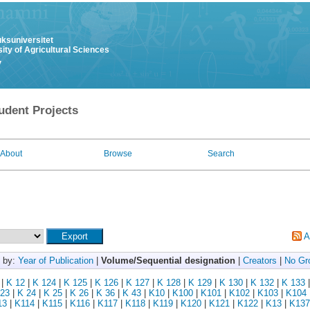
uksuniversitet
ity of Agricultural Sciences
y
udent Projects
About
Browse
Search
A
 by:
Year of Publication
|
Volume/Sequential designation
|
Creators
|
No Gr
|
K 12
|
K 124
|
K 125
|
K 126
|
K 127
|
K 128
|
K 129
|
K 130
|
K 132
|
K 133
23
|
K 24
|
K 25
|
K 26
|
K 36
|
K 43
|
K10
|
K100
|
K101
|
K102
|
K103
|
K104
13
|
K114
|
K115
|
K116
|
K117
|
K118
|
K119
|
K120
|
K121
|
K122
|
K13
|
K137