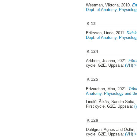
Westman, Viktoria
, 2010.
En
Dept. of Anatomy, Physiolog
K 12
Eriksson, Linda
, 2011.
Ridsk
Dept. of Anatomy, Physiolog
K 124
Arkhem, Joanna
, 2021.
Före
cycle, G2E. Uppsala:
(VH) >
K 125
Edvardson, Moa
, 2021.
Trän
Anatomy, Physiology and Bio
Lindlöf Äikäs, Sandra Sofia
,
First cycle, G2E. Uppsala:
(
K 126
Dahlgren, Agnes
and
Östlin,
cycle, G2E. Uppsala:
(VH) >