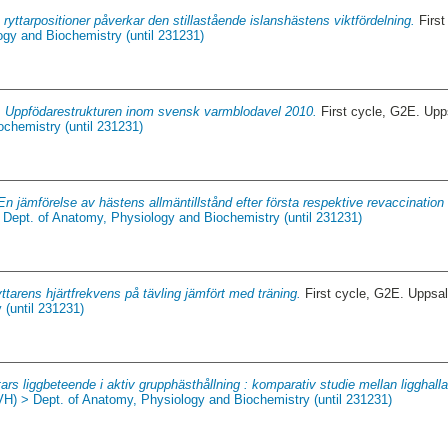
 ryttarpositioner påverkar den stillastående islanshästens viktfördelning.
First
ogy and Biochemistry (until 231231)
.
Uppfödarestrukturen inom svensk varmblodavel 2010.
First cycle, G2E. Up
chemistry (until 231231)
En jämförelse av hästens allmäntillstånd efter första respektive revaccinati
 Dept. of Anatomy, Physiology and Biochemistry (until 231231)
ttarens hjärtfrekvens på tävling jämfört med träning.
First cycle, G2E. Uppsa
 (until 231231)
ars liggbeteende i aktiv grupphästhållning : komparativ studie mellan ligghalla
VH) > Dept. of Anatomy, Physiology and Biochemistry (until 231231)