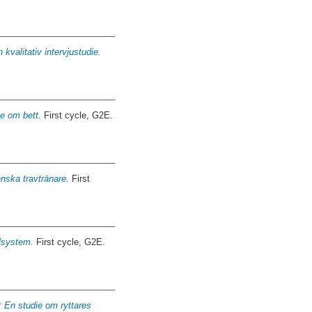
kvalitativ intervjustudie.
ie om bett.
First cycle, G2E.
nska travtränare.
First
llsystem.
First cycle, G2E.
: En studie om ryttares