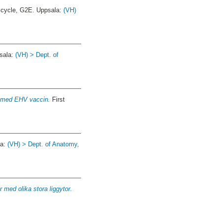
 cycle, G2E. Uppsala:
(VH)
psala:
(VH) > Dept. of
on med EHV vaccin.
First
la:
(VH) > Dept. of Anatomy,
r med olika stora liggytor.