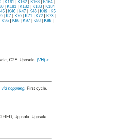
0
|
K161
|
K162
|
K163
|
K164
|
80
|
K181
|
K182
|
K183
|
K184
45
|
K46
|
K47
|
K48
|
K49
|
K5
9
|
K7
|
K70
|
K71
|
K72
|
K73
|
|
K95
|
K96
|
K97
|
K98
|
K99
|
ycle, G2E. Uppsala:
(VH) >
t vid hoppning.
First cycle,
FIED, Uppsala. Uppsala: