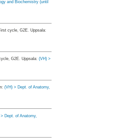
ogy and Biochemistry (until
irst cycle, G2E. Uppsala:
cycle, G2E. Uppsala:
(VH) >
en:
(VH) > Dept. of Anatomy,
 > Dept. of Anatomy,