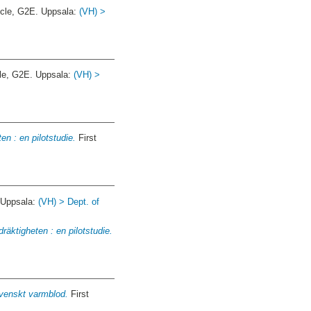
ycle, G2E. Uppsala:
(VH) >
cle, G2E. Uppsala:
(VH) >
n : en pilotstudie.
First
 Uppsala:
(VH) > Dept. of
äktigheten : en pilotstudie.
svenskt varmblod.
First