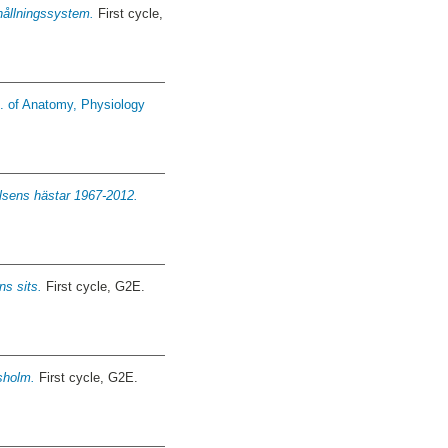
phållningssystem.
First cycle,
. of Anatomy, Physiology
elsens hästar 1967-2012.
ns sits.
First cycle, G2E.
sholm.
First cycle, G2E.