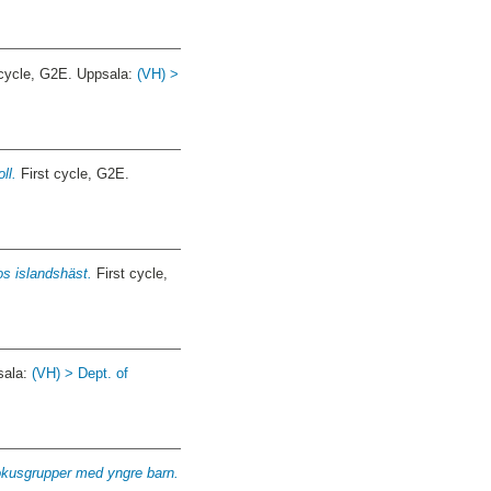
 cycle, G2E. Uppsala:
(VH) >
ll.
First cycle, G2E.
os islandshäst.
First cycle,
sala:
(VH) > Dept. of
 fokusgrupper med yngre barn.