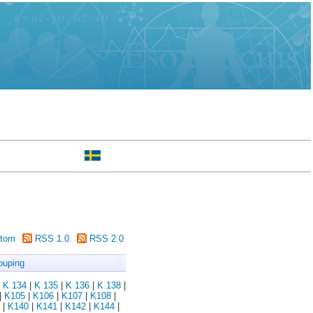
tom
RSS 1.0
RSS 2.0
ouping
|
K 134
|
K 135
|
K 136
|
K 138
|
|
K105
|
K106
|
K107
|
K108
|
|
K140
|
K141
|
K142
|
K144
|