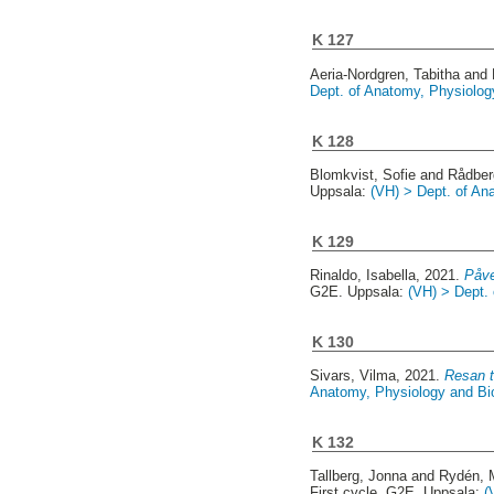
K 127
Aeria-Nordgren, Tabitha
and
Dept. of Anatomy, Physiolog
K 128
Blomkvist, Sofie
and
Rådber
Uppsala:
(VH) > Dept. of An
K 129
Rinaldo, Isabella
, 2021.
Påve
G2E. Uppsala:
(VH) > Dept.
K 130
Sivars, Vilma
, 2021.
Resan t
Anatomy, Physiology and Bio
K 132
Tallberg, Jonna
and
Rydén, 
First cycle, G2E. Uppsala:
(