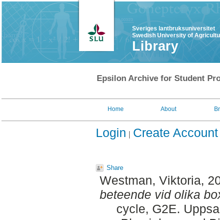
Sveriges lantbruksuniversitet
Swedish University of Agricult
Library
Epsilon Archive for Student Pro
Home
About
B
Login
Create Account
Share
Westman, Viktoria
, 2
beteende vid olika b
cycle, G2E. Uppsa