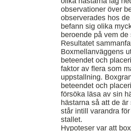
olika hästarna låg ne
observationer över be
observerades hos de 
befann sig olika myck
beroende på vem de s
Resultatet sammanfatt
Boxmellanväggens ut
beteendet och placer
faktor av flera som ma
uppstallning. Boxgra
beteendet och placer
försöka läsa av sin h
hästarna så att de är
står intill varandra fö
stallet.
Hypoteser var att bo