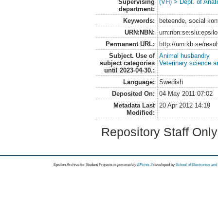
Supervising
(VH) > Dept. of Anat
department:
Keywords:
beteende, social kon
URN:NBN:
urn:nbn:se:slu:epsil
Permanent URL:
http://urn.kb.se/res
Subject. Use of
Animal husbandry
subject categories
Veterinary science a
until 2023-04-30.:
Language:
Swedish
Deposited On:
04 May 2011 07:02
Metadata Last
20 Apr 2012 14:19
Modified:
Repository Staff Onl
Epsilon Archive for Student Projects is
powored by
EPrints 3
developed by
School of Electronics an