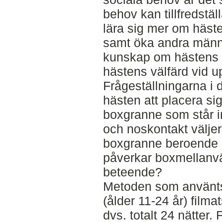
behov kan tillfredstäl
lära sig mer om häst
samt öka andra männi
kunskap om hästens b
hästens välfärd vid u
Frågeställningarna i 
hästen att placera si
boxgranne som står i
och noskontakt väljer
boxgranne beroende 
påverkar boxmellanv
beteende?
Metoden som använts ä
(ålder 11-24 år) filma
dvs. totalt 24 nätter.