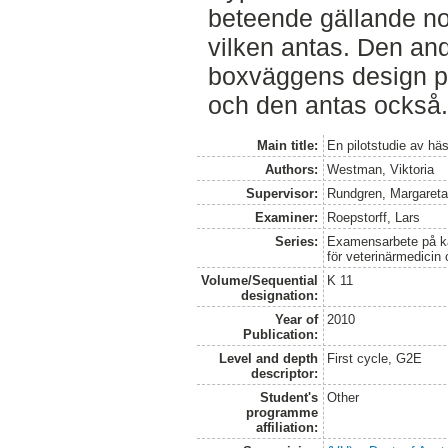
beteende gällande no
vilken antas. Den and
boxväggens design p
och den antas också.
Main title:
En pilotstudie av hä
Authors:
Westman, Viktoria
Supervisor:
Rundgren, Margaret
Examiner:
Roepstorff, Lars
Series:
Examensarbete på kan
för veterinärmedicin
Volume/Sequential
K 11
designation:
Year of
2010
Publication:
Level and depth
First cycle, G2E
descriptor:
Student's
Other
programme
affiliation: