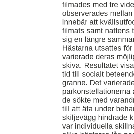
filmades med tre vid
observerades mellan 
innebär att kvällsutf
filmats samt nattens
sig en längre samman
Hästarna utsattes fö
varierade deras möjli
skiva. Resultatet vi
tid till socialt betee
granne. Det varierade
parkonstellationerna 
de sökte med varandr
till att äta under beh
skiljevägg hindrade 
var individuella skil