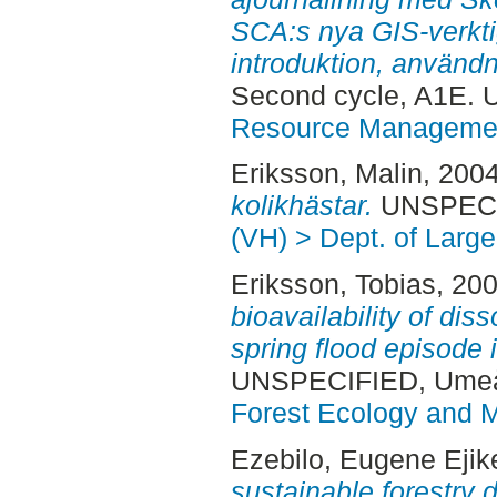
SCA:s nya GIS-verkt
introduktion, användn
Second cycle, A1E.
Resource Manageme
Eriksson, Malin
, 200
kolikhästar.
UNSPECIF
(VH) > Dept. of Large
Eriksson, Tobias
, 20
bioavailability of dis
spring flood episode
UNSPECIFIED, Ume
Forest Ecology and
Ezebilo, Eugene Ejik
sustainable forestry 