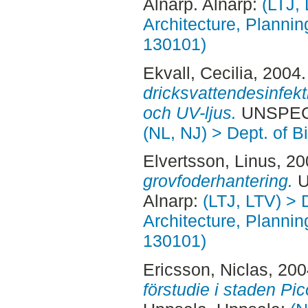
Alnarp. Alnarp:
(LTJ,
Architecture, Planni
130101)
Ekvall, Cecilia
, 2004
dricksvattendesinfekt
och UV-ljus.
UNSPECI
(NL, NJ) > Dept. of 
Elvertsson, Linus
, 2
grovfoderhantering.
U
Alnarp:
(LTJ, LTV) > 
Architecture, Planni
130101)
Ericsson, Niclas
, 20
förstudie i staden Pic