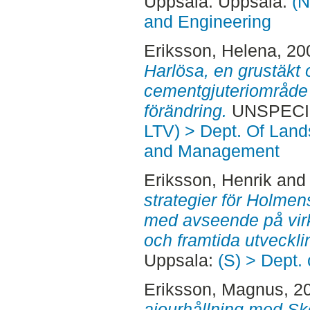
Uppsala. Uppsala:
(N
and Engineering
Eriksson, Helena
, 20
Harlösa, en grustäkt 
cementgjuteriområde 
förändring.
UNSPECIFI
LTV) > Dept. Of Land
and Management
Eriksson, Henrik
an
strategier för Holme
med avseende på vir
och framtida utveckli
Uppsala:
(S) > Dept.
Eriksson, Magnus
, 2
ajourhållning med Sk