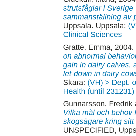
strutsfåglar i Sverige 
sammanställning av p
Uppsala. Uppsala:
(V
Clinical Sciences
Gratte, Emma
, 2004.
on abnormal behaviou
gain in dairy calves,
let-down in dairy cow
Skara:
(VH) > Dept. 
Health (until 231231)
Gunnarsson, Fredrik
Vilka mål och behov h
skogsägare kring sit
UNSPECIFIED, Uppsa