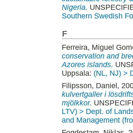
Nigeria.
UNSPECIFIED
Southern Swedish Fo
F
Ferreira, Miguel Go
conservation and bree
Azores islands.
UNSP
Uppsala:
(NL, NJ) > 
Filipsson, Daniel
, 20
kulvertgaller i lösdrif
mjölkkor.
UNSPECIFIE
LTV) > Dept. of Land
and Management (fr
Fogdestam, Niklas
, 