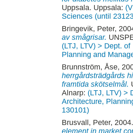
Uppsala. Uppsala:
(V
Sciences (until 2312
Bringevik, Peter
, 200
av smågrisar.
UNSPECI
(LTJ, LTV) > Dept. of
Planning and Manage
Brunnström, Åse
, 20
herrgårdsträdgårds hi
framtida skötselmål.
U
Alnarp:
(LTJ, LTV) > 
Architecture, Planni
130101)
Brusvall, Peter
, 2004
element in market co