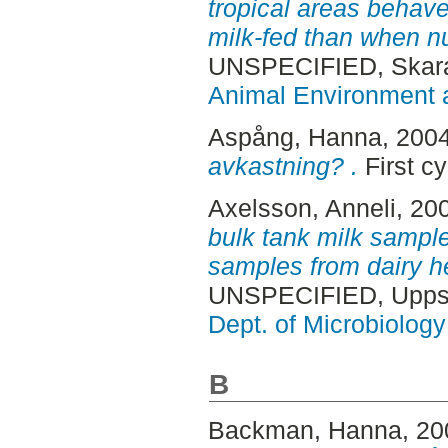
tropical areas behave 
milk-fed than when nu
UNSPECIFIED, Skara
Animal Environment a
Aspång, Hanna
, 200
avkastning? .
First c
Axelsson, Anneli
, 20
bulk tank milk sample
samples from dairy h
UNSPECIFIED, Uppsa
Dept. of Microbiology
B
Backman, Hanna
, 2