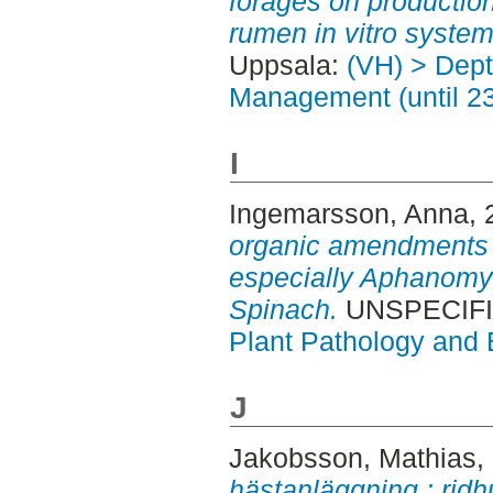
forages on production
rumen in vitro system
Uppsala:
(VH) > Dept
Management (until 2
I
Ingemarsson, Anna
,
organic amendments 
especially Aphanomy
Spinach.
UNSPECIFIE
Plant Pathology and B
J
Jakobsson, Mathias
,
hästanläggning : ridhu