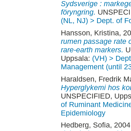
Sydsverige : markege
föryngring.
UNSPECIFI
(NL, NJ) > Dept. of F
Hansson, Kristina
, 2
rumen passage rate of
rare-earth markers.
U
Uppsala:
(VH) > Dept
Management (until 2
Haraldsen, Fredrik M
Hyperglykemi hos ko
UNSPECIFIED, Uppsa
of Ruminant Medicine
Epidemiology
Hedberg, Sofia
, 2004