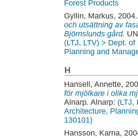
Forest Products
Gyllin, Markus
, 2004
och utsättning av fa
Björnslunds gård.
UNS
(LTJ, LTV) > Dept. of
Planning and Manage
H
Hansell, Annette
, 20
för mjölkare i olika mj
Alnarp. Alnarp:
(LTJ,
Architecture, Planni
130101)
Hansson, Karna
, 20