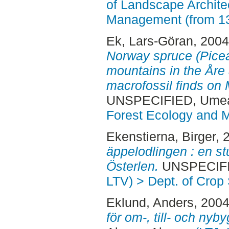
of Landscape Archite
Management (from 1
Ek, Lars-Göran
, 200
Norway spruce (Picea 
mountains in the Åre a
macrofossil finds on
UNSPECIFIED, Ume
Forest Ecology and
Ekenstierna, Birger
, 
äppelodlingen : en st
Österlen.
UNSPECIFIE
LTV) > Dept. of Crop
Eklund, Anders
, 200
för om-, till- och nyb