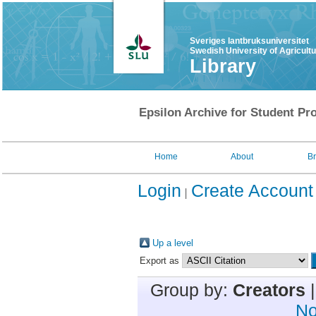
Sveriges lantbruksuniversitet
Swedish University of Agricult
Library
Epsilon Archive for Student Pro
Home
About
B
Login
Create Account
Up a level
Export as
Group by:
Creators
No