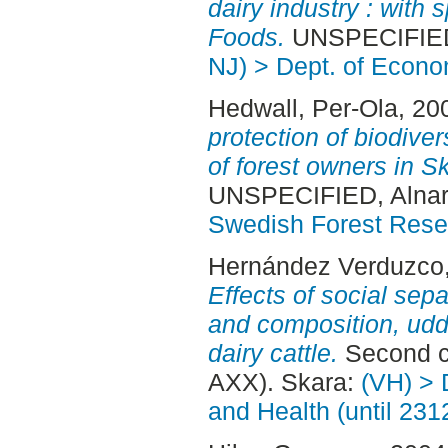
dairy industry : with 
Foods.
UNSPECIFIED,
NJ) > Dept. of Econo
Hedwall, Per-Ola
, 20
protection of biodiver
of forest owners in 
UNSPECIFIED, Alnar
Swedish Forest Rese
Hernández Verduzco,
Effects of social sepa
and composition, udd
dairy cattle.
Second c
AXX). Skara:
(VH) > 
and Health (until 231