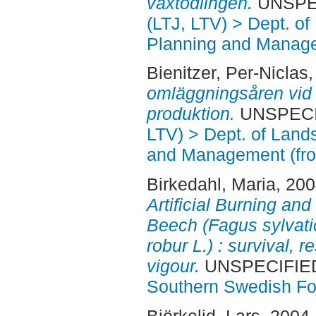
växtodlingen.
UNSPECI
(LTJ, LTV) > Dept. of
Planning and Manage
Bienitzer, Per-Niclas
omläggningsåren vid 
produktion.
UNSPECIF
LTV) > Dept. of Land
and Management (fr
Birkedahl, Maria
, 20
Artificial Burning and
Beech (Fagus sylvati
robur L.) : survival, r
vigour.
UNSPECIFIED,
Southern Swedish Fo
Björkelid, Lars
, 2004