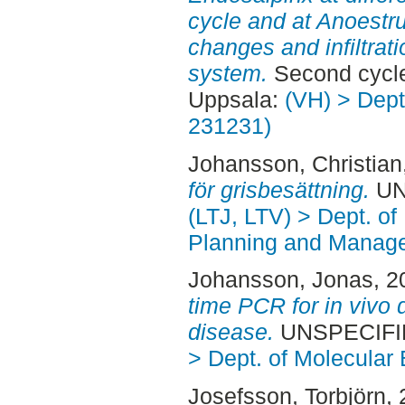
cycle and at Anoestru
changes and infiltrat
system.
Second cycle
Uppsala:
(VH) > Dept.
231231)
Johansson, Christian
för grisbesättning.
UNS
(LTJ, LTV) > Dept. of
Planning and Manage
Johansson, Jonas
, 
time PCR for in vivo 
disease.
UNSPECIFIE
> Dept. of Molecular
Josefsson, Torbjörn
,