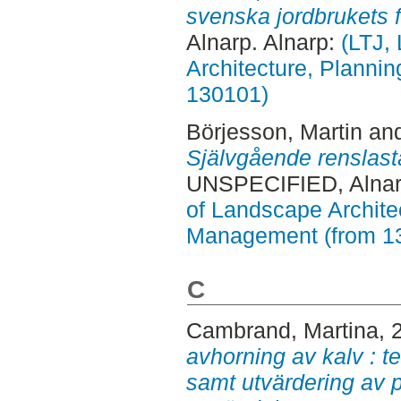
svenska jordbrukets f
Alnarp. Alnarp:
(LTJ,
Architecture, Planni
130101)
Börjesson, Martin
an
Självgående renslasta
UNSPECIFIED, Alnar
of Landscape Archite
Management (from 1
C
Cambrand, Martina
, 
avhorning av kalv : t
samt utvärdering av 