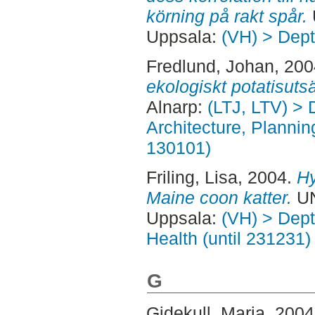
körning på rakt spår.
Uppsala:
(VH) > Dept
Fredlund, Johan
, 20
ekologiskt potatisuts
Alnarp:
(LTJ, LTV) > 
Architecture, Planni
130101)
Friling, Lisa
, 2004.
Hy
Maine coon katter.
UN
Uppsala:
(VH) > Dept
Health (until 231231)
G
Gidekull, Maria
, 200