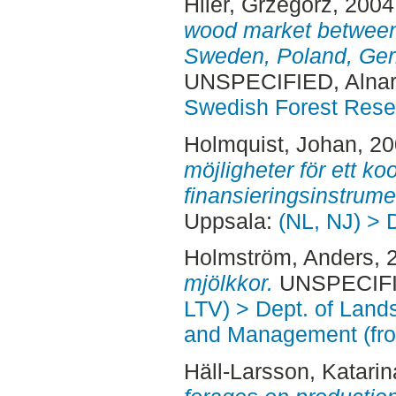
Hiler, Grzegorz
, 2004
wood market between 
Sweden, Poland, Ger
UNSPECIFIED, Alnar
Swedish Forest Rese
Holmquist, Johan
, 2
möjligheter för ett ko
finansieringsinstrume
Uppsala:
(NL, NJ) > 
Holmström, Anders
, 
mjölkkor.
UNSPECIFIE
LTV) > Dept. of Land
and Management (fr
Häll-Larsson, Katarin