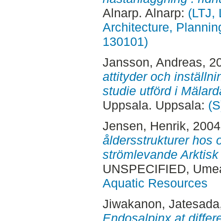
Alnarp. Alnarp:
(LTJ,
Architecture, Planni
130101)
Jansson, Andreas
, 2
attityder och inställni
studie utförd i Mälard
Uppsala. Uppsala:
(S
Jensen, Henrik
, 200
åldersstrukturer hos
strömlevande Arktisk h
UNSPECIFIED, Ume
Aquatic Resources
Jiwakanon, Jatesada
Endosalpinx at differ