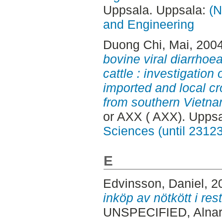
Uppsala. Uppsala:
(N
and Engineering
Duong Chi, Mai
, 200
bovine viral diarrhoea
cattle : investigation
imported and local c
from southern Vietna
or AXX ( AXX). Upps
Sciences (until 2312
E
Edvinsson, Daniel
, 2
inköp av nötkött i re
UNSPECIFIED, Alnar