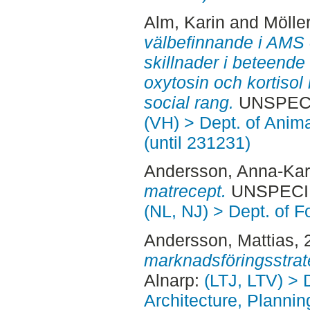
Alm, Karin
and
Mölle
välbefinnande i AMS o
skillnader i beteende
oxytosin och kortisol
social rang.
UNSPECIF
(VH) > Dept. of Anim
(until 231231)
Andersson, Anna-Kar
matrecept.
UNSPECIFI
(NL, NJ) > Dept. of 
Andersson, Mattias
,
marknadsföringsstrat
Alnarp:
(LTJ, LTV) > 
Architecture, Planni