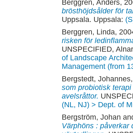
Berggren, Anders
, 2
brösthöjdsålder för ta
Uppsala. Uppsala:
(S
Berggren, Linda
, 200
risken för ledinflamm
UNSPECIFIED, Alnar
of Landscape Archite
Management (from 1
Bergstedt, Johannes
som probiotisk terapi 
avelsråttor.
UNSPECIF
(NL, NJ) > Dept. of M
Bergström, Johan
an
Värphöns : påverkar