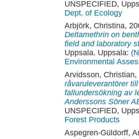
UNSPECIFIED, Uppsa
Dept. of Ecology
Arbjörk, Christina
, 2
Deltamethrin on bent
field and laboratory s
Uppsala. Uppsala:
(N
Environmental Asse
Arvidsson, Christian
,
råvaruleverantörer til
fallundersökning av le
Anderssons Söner AB
UNSPECIFIED, Uppsa
Forest Products
Aspegren-Güldorff, A