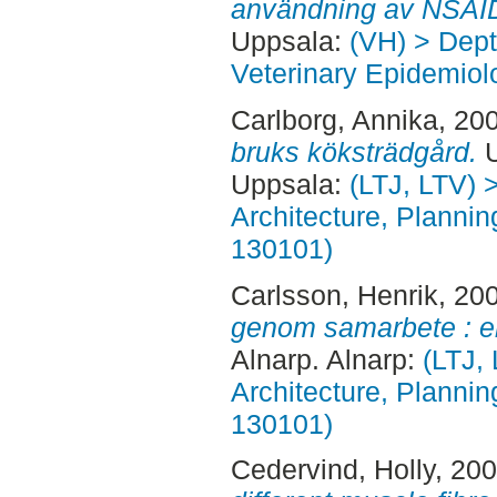
användning av NSAI
Uppsala:
(VH) > Dept
Veterinary Epidemiol
Carlborg, Annika
, 20
bruks köksträdgård.
U
Uppsala:
(LTJ, LTV) 
Architecture, Planni
130101)
Carlsson, Henrik
, 20
genom samarbete : en
Alnarp. Alnarp:
(LTJ,
Architecture, Planni
130101)
Cedervind, Holly
, 20