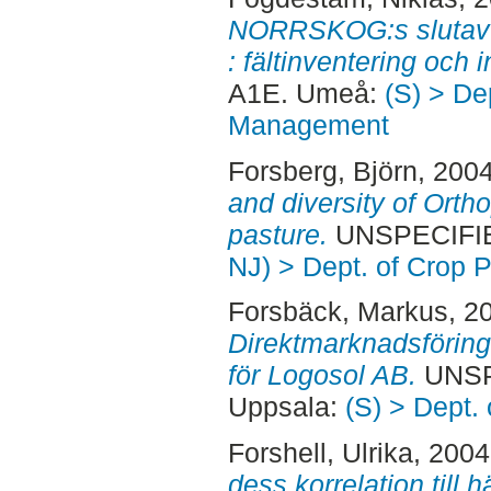
NORRSKOG:s slutavv
: fältinventering och i
A1E. Umeå:
(S) > De
Management
Forsberg, Björn
, 200
and diversity of Orth
pasture.
UNSPECIFIED
NJ) > Dept. of Crop 
Forsbäck, Markus
, 2
Direktmarknadsföringe
för Logosol AB.
UNSP
Uppsala:
(S) > Dept.
Forshell, Ulrika
, 200
dess korrelation till 