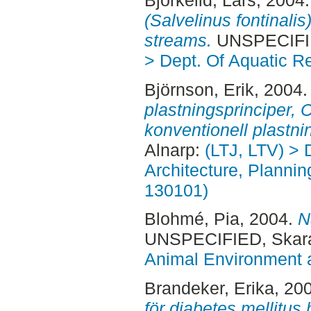
(Salvelinus fontinali
streams.
UNSPECIFI
> Dept. Of Aquatic R
Björnson, Erik
, 2004
plastningsprinciper, 
konventionell plastni
Alnarp:
(LTJ, LTV) > 
Architecture, Planni
130101)
Blohmé, Pia
, 2004.
N
UNSPECIFIED, Skara
Animal Environment a
Brandeker, Erika
, 20
för diabetes mellitus 