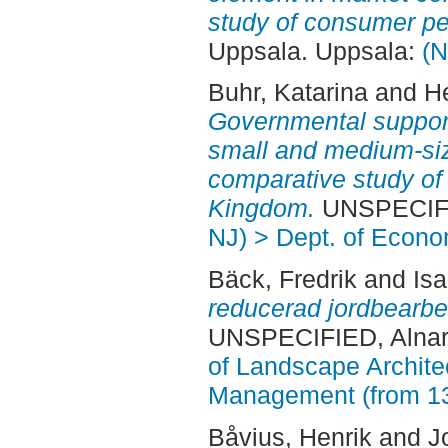
study of consumer pe
Uppsala. Uppsala:
(N
Buhr, Katarina
and
H
Governmental support 
small and medium-siz
comparative study of
Kingdom.
UNSPECIFI
NJ) > Dept. of Econo
Bäck, Fredrik
and
Isa
reducerad jordbearbet
UNSPECIFIED, Alnar
of Landscape Archite
Management (from 1
Båvius, Henrik
and
J