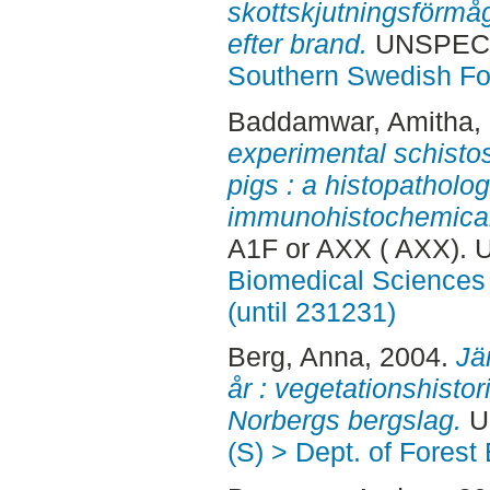
skottskjutningsförmå
efter brand.
UNSPECIF
Southern Swedish Fo
Baddamwar, Amitha
,
experimental schisto
pigs : a histopatholo
immunohistochemical
A1F or AXX ( AXX). 
Biomedical Sciences 
(until 231231)
Berg, Anna
, 2004.
Jä
år : vegetationshistor
Norbergs bergslag.
U
(S) > Dept. of Fore