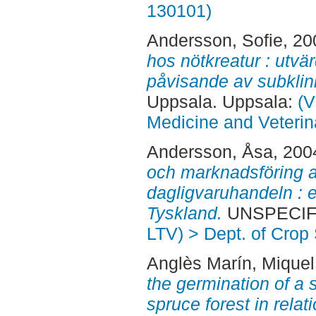
130101)
Andersson, Sofie
, 2
hos nötkreatur : utvä
påvisande av subklini
Uppsala. Uppsala:
(V
Medicine and Veterin
Andersson, Åsa
, 200
och marknadsföring a
dagligvaruhandeln : e
Tyskland.
UNSPECIFIE
LTV) > Dept. of Crop
Anglès Marín, Miquel
the germination of a 
spruce forest in relati