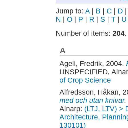
Jump to:
A
|
B
|
C
|
D
N
|
O
|
P
|
R
|
S
|
T
|
U
Number of items:
204
.
A
Agell, Fredrik
, 2004.
UNSPECIFIED, Alnar
of Crop Science
Alfredsson, Håkan
, 
med och utan knivar.
Alnarp:
(LTJ, LTV) > 
Architecture, Planni
130101)