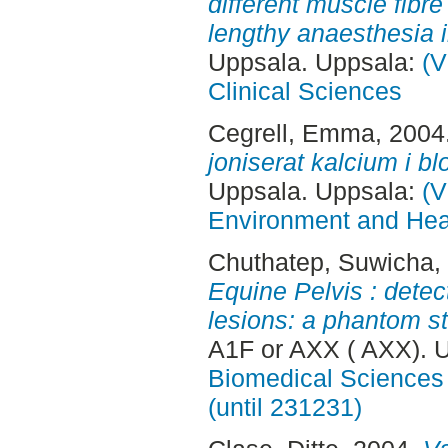
different muscle fibre
lengthy anaesthesia i
Uppsala. Uppsala:
(V
Clinical Sciences
Cegrell, Emma
, 2004
joniserat kalcium i b
Uppsala. Uppsala:
(V
Environment and Heal
Chuthatep, Suwicha
,
Equine Pelvis : detect
lesions: a phantom s
A1F or AXX ( AXX). 
Biomedical Sciences 
(until 231231)