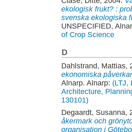
Clase, Ditte
, 2004.
Va
ekologisk frukt? : pr
svenska ekologiska f
UNSPECIFIED, Alnar
of Crop Science
D
Dahlstrand, Mattias
,
ekonomiska påverka
Alnarp. Alnarp:
(LTJ,
Architecture, Planni
130101)
Degaardt, Susanna
,
åkermark och grönyto
organisation i Göteb