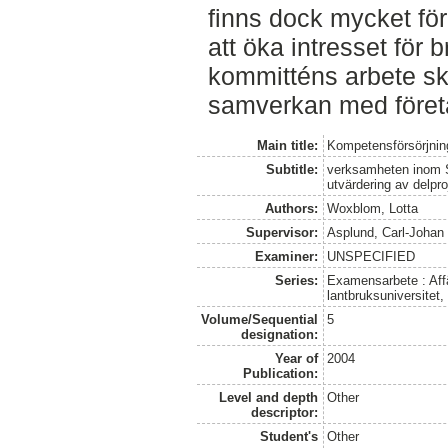
finns dock mycket för
att öka intresset för
kommitténs arbete ska
samverkan med föret
Main title:
Kompetensförsörjnin
Subtitle:
verksamheten inom S
utvärdering av delpr
Authors:
Woxblom, Lotta
Supervisor:
Asplund, Carl-Johan
Examiner:
UNSPECIFIED
Series:
Examensarbete : Affä
lantbruksuniversitet,
Volume/Sequential
5
designation:
Year of
2004
Publication:
Level and depth
Other
descriptor:
Student's
Other