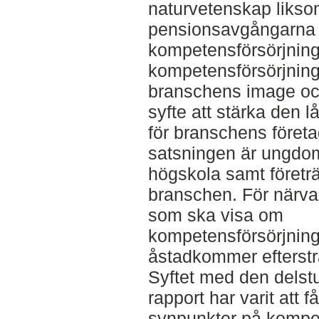
naturvetenskap likso
pensionsavgångarna 
kompetensförsörjning
kompetensförsörjning
branschens image och
syfte att stärka den 
för branschens företa
satsningen är ungd
högskola samt företr
branschen. För närva
som ska visa om
kompetensförsörjnin
åstadkommer eftersträ
Syftet med den delst
rapport har varit att
synpunkter på kompe