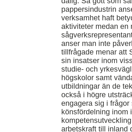
dålig. Så gott som s
pappersindustrin ans
verksamhet haft betyd
aktiviteter medan en 
sågverksrepresentant
anser man inte påverk
tillfrågade menar att
sin insatser inom vis
studie- och yrkesväg
högskolor samt vända 
utbildningar än de te
också i högre utsträc
engagera sig i frågor 
könsfördelning inom i
kompetensutveckling 
arbetskraft till inlan