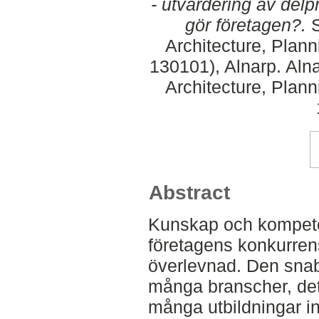
- utvärdering av del
gör företagen?.
S
Architecture, Plan
130101), Alnarp. Aln
Architecture, Plan
Abstract
Kunskap och kompeten
företagens konkurrens
överlevnad. Den snab
många branscher, det
många utbildningar i