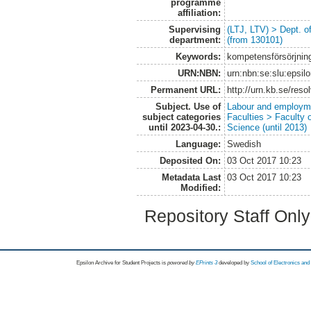
programme
affiliation:
Supervising
(LTJ, LTV) > Dept. 
department:
(from 130101)
Keywords:
kompetensförsörjning,
URN:NBN:
urn:nbn:se:slu:epsil
Permanent URL:
http://urn.kb.se/res
Subject. Use of
Labour and employm
subject categories
Faculties > Faculty 
until 2023-04-30.:
Science (until 2013)
Language:
Swedish
Deposited On:
03 Oct 2017 10:23
Metadata Last
03 Oct 2017 10:23
Modified:
Repository Staff Onl
Epsilon Archive for Student Projects is
powored by
EPrints 3
developed by
School of Electronics an