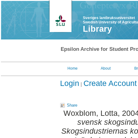
Sveriges lantbruksuniversitet
Swedish University of Agricult
Library
Epsilon Archive for Student Pro
Home
About
B
Login
Create Account
Share
Woxblom, Lotta
, 200
svensk skogsindu
Skogsindustriernas k