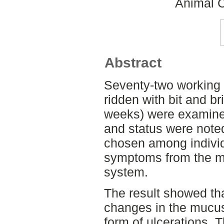
Animal C
Abstract
Seventy-two working 
ridden with bit and br
weeks) were examined 
and status were note
chosen among individu
symptoms from the mo
system.
The result showed th
changes in the mucu
form of ulcerations.