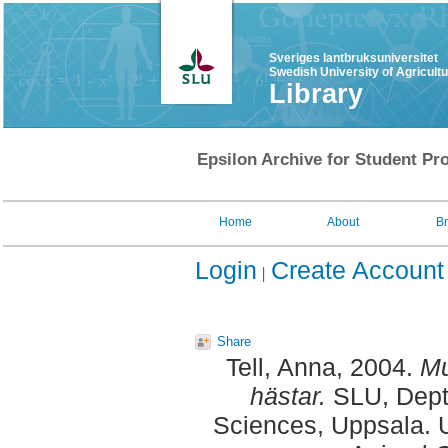
Sveriges lantbruksuniversitet
Swedish University of Agricult
Library
Epsilon Archive for Student Pro
Home
About
B
Login
Create Account
Share
Tell, Anna
, 2004.
Mu
hästar.
SLU, Dept.
Sciences, Uppsala. 