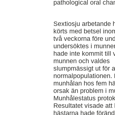
pathological oral cha
Sextiosju arbetande hä
körts med betsel ino
två veckorna före un
undersöktes i munne
hade inte kommit till 
munnen och valdes
slumpmässigt ut för a
normalpopulationen
munhålan hos fem hä
orsak än problem i 
Munhålestatus protok
Resultatet visade at
hästarna hade förändr