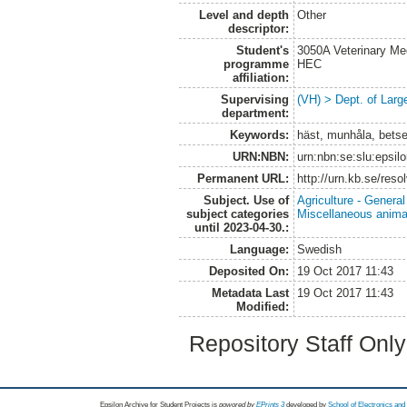
Level and depth
Other
descriptor:
Student's
3050A Veterinary Me
programme
HEC
affiliation:
Supervising
(VH) > Dept. of Larg
department:
Keywords:
häst, munhåla, betse
URN:NBN:
urn:nbn:se:slu:epsil
Permanent URL:
http://urn.kb.se/res
Subject. Use of
Agriculture - Genera
subject categories
Miscellaneous anima
until 2023-04-30.:
Language:
Swedish
Deposited On:
19 Oct 2017 11:43
Metadata Last
19 Oct 2017 11:43
Modified:
Repository Staff Onl
Epsilon Archive for Student Projects is
powored by
EPrints 3
developed by
School of Electronics an