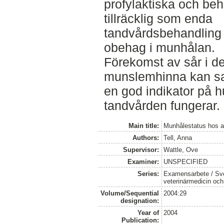
profylaktiska och beh
tillräcklig som enda
tandvårdsbehandling f
obehag i munhålan.
Förekomst av sår i d
munslemhinna kan sa
en god indikator på 
tandvården fungerar.
Main title:
Munhålestatus hos a
Authors:
Tell, Anna
Supervisor:
Wattle, Ove
Examiner:
UNSPECIFIED
Series:
Examensarbete / Sver
veterinärmedicin oc
Volume/Sequential
2004:29
designation:
Year of
2004
Publication: