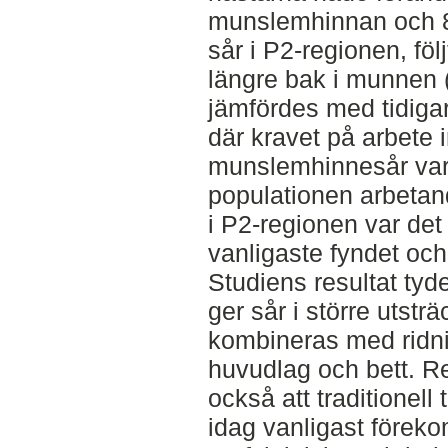
munslemhinnan och 8
sår i P2-regionen, följ
längre bak i munnen 
jämfördes med tidigar
där kravet på arbete 
munslemhinnesår var
populationen arbetand
i P2-regionen var det
vanligaste fyndet oc
Studiens resultat tyd
ger sår i större utst
kombineras med ridn
huvudlag och bett. Re
också att traditionell
idag vanligast före