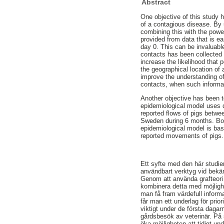
Abstract
One objective of this study 
of a contagious disease. By 
combining this with the powe
provided from data that is eas
day 0. This can be invaluable
contacts has been collected 
increase the likelihood that 
the geographical location of
improve the understanding of
contacts, when such informat
Another objective has been t
epidemiological model uses 
reported flows of pigs betwe
Sweden during 6 months. Both
epidemiological model is ba
reported movements of pigs.
Ett syfte med den här studien
användbart verktyg vid bekä
Genom att använda grafteori 
kombinera detta med möjlighe
man få fram värdefull informa
får man ett underlag för prio
viktigt under de första daga
gårdsbesök av veterinär. På 
öka möjligheten att tidigt un