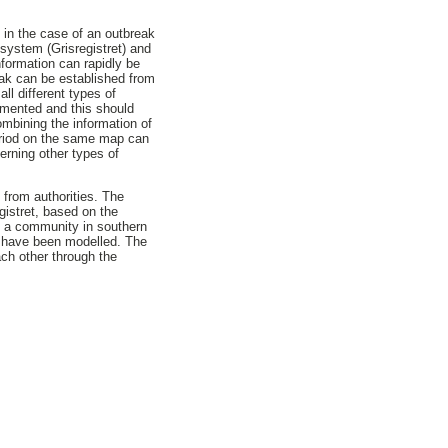
 in the case of an outbreak
system (Grisregistret) and
nformation can rapidly be
break can be established from
ll different types of
emented and this should
ombining the information of
period on the same map can
erning other types of
 from authorities. The
istret, based on the
n a community in southern
us have been modelled. The
ch other through the