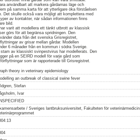
vara användbart att markera gårdarnas läge och
 dem på samma karta för att ytterligare öka förståelsen
. Det skulle också vara möjligt att komplettera med
yper av kontakter, när sådan informationen finns
are bild.
ar varit att modellera ett tänkt utbrott av klassisk
ser görs för att begränsa spridningen. Den
änder data från det svenska Grisregistret,
flyttningar av grisar mellan gårdar. Modellen
r under 6 månader från en kommun i södra Sverige.
 stam av klassiskt svinpestvirus har modellerats. Den
gger på en SEIRD modell för varje gård som
flyttningar som är rapporterade till Grisregistret.
raph theory in veterinary epidemiology
odelling an outbreak of classical swine fever
idgren, Stefan
ågsholm, Ivar
NSPECIFIED
xamensarbete / Sveriges lantbruksuniversitet, Fakulteten för veterinärmedici
eterinärprogrammet
004:13
004