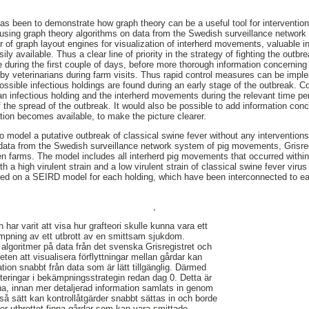
has been to demonstrate how graph theory can be a useful tool for intervention
using graph theory algorithms on data from the Swedish surveillance network 
r of graph layout engines for visualization of interherd movements, valuable i
ily available. Thus a clear line of priority in the strategy of fighting the out
 during the first couple of days, before more thorough information concerning a
by veterinarians during farm visits. Thus rapid control measures can be impl
possible infectious holdings are found during an early stage of the outbreak. C
 an infectious holding and the interherd movements during the relevant time 
 the spread of the outbreak. It would also be possible to add information conc
ion becomes available, to make the picture clearer.
o model a putative outbreak of classical swine fever without any interventions
data from the Swedish surveillance network system of pig movements, Grisreg
en farms. The model includes all interherd pig movements that occurred withi
 a high virulent strain and a low virulent strain of classical swine fever vir
sed on a SEIRD model for each holding, which have been interconnected to ea
,
 har varit att visa hur grafteori skulle kunna vara ett
mpning av ett utbrott av en smittsam sjukdom.
algoritmer på data från det svenska Grisregistret och
ten att visualisera förflyttningar mellan gårdar kan
tion snabbt från data som är lätt tillgänglig. Därmed
riteringar i bekämpningsstrategin redan dag 0. Detta är
rna, innan mer detaljerad information samlats in genom
så sätt kan kontrollåtgärder snabbt sättas in och borde
der utbrottet finna gårdar som kan vara smittade.