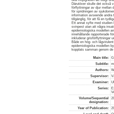
Därutöver skulle det också 
förflyttningar av djur mellan
för spridningen av sjukdomen
information avseende andra t
tillgänglig, för att få en tydlig
Ett annat syfte med studien h
svinpest utan att några insat
epidemiologiska modellen anv
innehållande rapporterade för
inkluderar grisförflyttninga
Både en hög- och lågvirulent
epidemiologiska modellen by
kopplats samman genom de för
Main title:
G
Subtitle:
m
Authors:
W
Supervisor:
V
Examiner:
U
Series:
E
V
Volume/Sequential
2
designation:
Year of Publication:
2