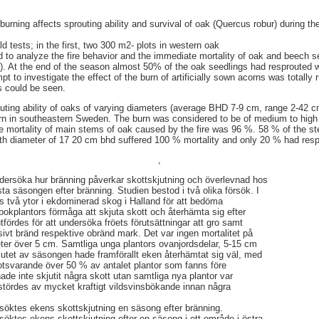
burning affects sprouting ability and survival of oak (Quercus robur) during the
ld tests; in the first, two 300 m2- plots in western oak
 to analyze the fire behavior and the immediate mortality of oak and beech s
t). At the end of the season almost 50% of the oak seedlings had resprouted 
t to investigate the effect of the burn of artificially sown acorns was totally 
s could be seen.
outing ability of oaks of varying diameters (average BHD 7-9 cm, range 2-42
rn in southeastern Sweden. The burn was considered to be of medium to high i
e mortality of main stems of oak caused by the fire was 96 %. 58 % of the s
ith diameter of 17 20 cm bhd suffered 100 % mortality and only 20 % had resp
,
ndersöka hur bränning påverkar skottskjutning och överlevnad hos
ta säsongen efter bränning. Studien bestod i två olika försök. I
es två ytor i ekdominerad skog i Halland för att bedöma
okplantors förmåga att skjuta skott och återhämta sig efter
fördes för att undersöka fröets förutsättningar att gro samt
sivt bränd respektive obränd mark. Det var ingen mortalitet på
ter över 5 cm. Samtliga unga plantors ovanjordsdelar, 5-15 cm
lutet av säsongen hade framförallt eken återhämtat sig väl, med
motsvarande över 50 % av antalet plantor som fanns före
de inte skjutit några skott utan samtliga nya plantor var
stördes av mycket kraftigt vildsvinsbökande innan några
rsöktes ekens skottskjutning en säsong efter bränning.
rsöktes ekens skottskjutning efter en säsong i ett område i östra