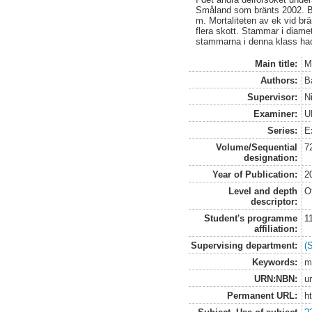
Småland som bränts 2002. Bra
m. Mortaliteten av ek vid br
flera skott. Stammar i diame
stammarna i denna klass hade
Main title:
M
Authors:
B
Supervisor:
N
Examiner:
U
Series:
E
Volume/Sequential
7
designation:
Year of Publication:
2
Level and depth
O
descriptor:
Student's programme
1
affiliation:
Supervising department:
(
Keywords:
m
URN:NBN:
u
Permanent URL:
h