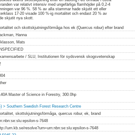
nden var relativt intensiv med ungefärliga flamhöjder på 0,2-4
änningen var 96 %. 58 % av alla stammar hade skjutit ett eller
terklass 17-20 visade 100 %-ig mortalitet och endast 20 % av
 skjutit nya skott.
ortalitet och skottskjutningsförmåga hos ek (Quercus robur) efter brand
ackman, Hanna
iklasson, Mats
NSPECIFIED
xamensarbete / SLU, Institutionen för sydsvensk skogsvetenskap
2
004
ther
140A Master of Science in Forestry, 300.0hp
S) > Southern Swedish Forest Research Centre
ortalitet, skottskjutningsförmåga, quercus robur, ek, brand
rn:nbn:se:slu:epsilon-s-7648
ttp://urn.kb.se/resolve?urn=urn:nbn:se:slu:epsilon-s-7648