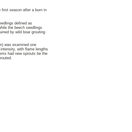
 first season after a burn in
eedlings defined as
while the beech seedlings
ruined by wild boar grouting
 cm) was examined one
ntensity, with flame lengths
tems had new sprouts be the
routed.