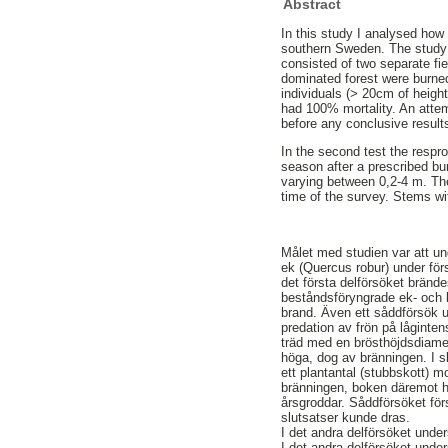
Abstract
In this study I analysed how 
southern Sweden. The study
consisted of two separate fie
dominated forest were burned
individuals (> 20cm of heigh
had 100% mortality. An attemp
before any conclusive result
In the second test the respr
season after a prescribed bu
varying between 0,2-4 m. Th
time of the survey. Stems w
Målet med studien var att u
ek (Quercus robur) under förs
det första delförsöket bränd
beståndsföryngrade ek- och b
brand. Även ett såddförsök ut
predation av frön på låginten
träd med en brösthöjdsdiame
höga, dog av bränningen. I s
ett plantantal (stubbskott) 
bränningen, boken däremot ha
årsgroddar. Såddförsöket för
slutsatser kunde dras.
I det andra delförsöket unde
I det andra delförsöket unde