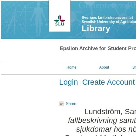
Sveriges lantbruksuniversitet
Swedish University of Agricult
Library
Epsilon Archive for Student Pro
Home
About
B
Login
Create Account
Share
Lundström, Sa
fallbeskrivning sam
sjukdomar hos nöt