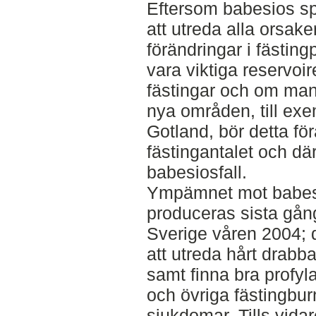
Eftersom babesios spr
att utreda alla orsaker 
förändringar i fästin
vara viktiga reservoire
fästingar och om man i
nya områden, till ex
Gotland, bör detta för
fästingantalet och dä
babesiosfall.
Ympämnet mot babesio
produceras sista gån
Sverige våren 2004; dä
att utreda hårt drabb
samt finna bra profy
och övriga fästingbur
sjukdomar. Tills vidar