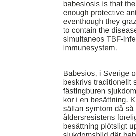
babesiosis is that th
enough protective an
eventhough they gra
to contain the diseas
simultaneos TBF-infec
immunesystem.
Babesios, i Sverige 
beskrivs traditionellt
fästingburen sjukdo
kor i en besättning. K
sällan symtom då så
åldersresistens förel
besättning plötsligt 
sjukdomsbild där babe