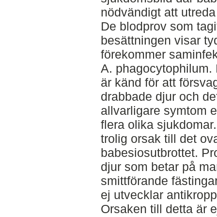
nödvändigt att utreda
De blodprov som tagi
besättningen visar tyd
förekommer saminfek
A. phagocytophilum.
är känd för att försv
drabbade djur och det
allvarligare symtom el
flera olika sjukdomar.
trolig orsak till det ov
babesiosutbrottet. Pr
djur som betar på ma
smittförande fästingar 
ej utvecklar antikrop
Orsaken till detta är e