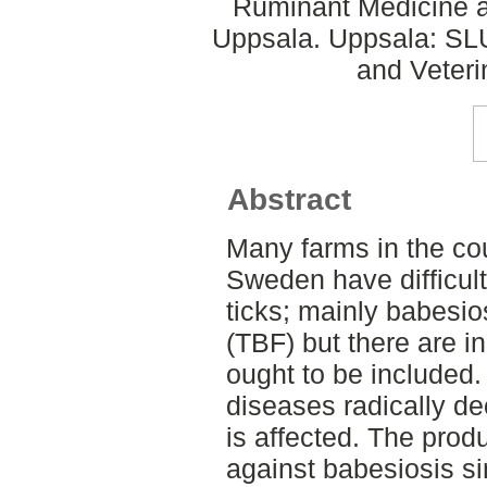
Ruminant Medicine a
Uppsala. Uppsala: SLU
and Veteri
Abstract
Many farms in the cou
Sweden have difficul
ticks; mainly babesio
(TBF) but there are in
ought to be included. 
diseases radically dec
is affected. The prod
against babesiosis si