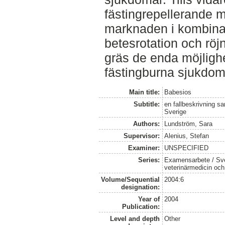
fästingrepellerande 
marknaden i kombina
betesrotation och röj
gräs de enda möjlighe
fästingburna sjukdom
Main title:
Babesios
Subtitle:
en fallbeskrivning s
Sverige
Authors:
Lundström, Sara
Supervisor:
Alenius, Stefan
Examiner:
UNSPECIFIED
Series:
Examensarbete / Sver
veterinärmedicin oc
Volume/Sequential
2004:6
designation:
Year of
2004
Publication:
Level and depth
Other