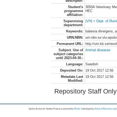
descriptor:
Student's
3050A Veterinary Me
programme
HEC
affiliation:
Supervising
(VH) > Dept. of Rum
department:
Keywords:
babesia divergens, a
URN:NBN:
urn:nbn:se:slu:epsil
Permanent URL:
http://urn.kb.se/res
Subject. Use of
Animal diseases
subject categories
until 2023-04-30.:
Language:
Swedish
Deposited On:
19 Oct 2017 12:56
Metadata Last
19 Oct 2017 12:56
Modified:
Repository Staff Onl
Epsilon Archive for Student Projects is
powored by
EPrints 3
developed by
School of Electronics an