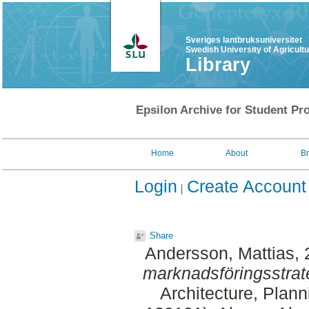
Sveriges lantbruksuniversitet
Swedish University of Agricult
Library
Epsilon Archive for Student Pro
Home
About
B
Login
Create Account
Share
Andersson, Mattias
,
marknadsföringsstrat
Architecture, Plan