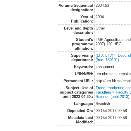
Volume/Sequential
2004:53
designation:
Year of
2004
Publication:
Level and depth
Other
descriptor:
Student's
LMP Agricultural an
programme
2007) 120 HEC
affiliation:
Supervising
(LTJ, LTV) > Dept. 
department:
(from 130101)
Keywords:
konsument
URN:NBN:
urn:nbn:se:slu:epsil
Permanent URL:
http://urn.kb.se/res
Subject. Use of
Trade, marketing and
subject categories
Faculties > Faculty 
until 2023-04-30.:
Science (until 2013)
Language:
Swedish
Deposited On:
09 Oct 2017 09:58
Metadata Last
09 Oct 2017 09:58
Modified: