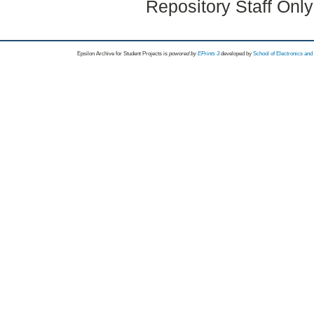
Repository Staff Onl
Epsilon Archive for Student Projects is
powored by
EPrints 3
developed by
School of Electronics an