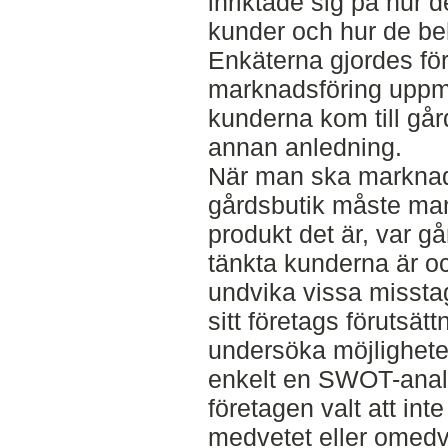
inriktade sig på hur de
kunder och hur de be
Enkäterna gjordes för
marknadsföring upp
kunderna kom till gå
annan anledning.
När man ska marknads
gårdsbutik måste man 
produkt det är, var gå
tänkta kunderna är oc
undvika vissa misstag
sitt företags förutsät
undersöka möjlighete
enkelt en SWOT-anal
företagen valt att inte
medvetet eller omedve