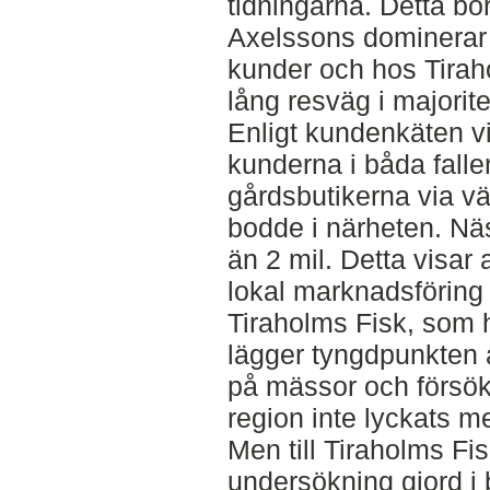
tidningarna. Detta bo
Axelssons dominerar
kunder och hos Tira
lång resväg i majorite
Enligt kundenkäten vi
kunderna i båda fallen
gårdsbutikerna via vä
bodde i närheten. Nä
än 2 mil. Detta visar
lokal marknadsföring
Tiraholms Fisk, som 
lägger tyngdpunkten 
på mässor och försök
region inte lyckats m
Men till Tiraholms Fis
undersökning gjord i b