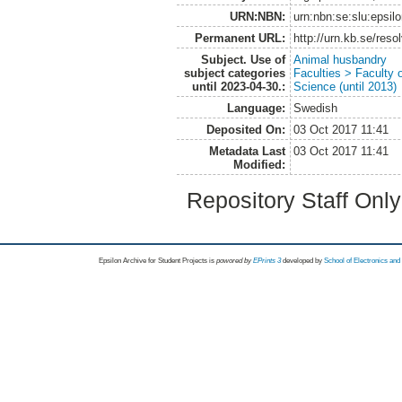
URN:NBN:
urn:nbn:se:slu:epsil
Permanent URL:
http://urn.kb.se/res
Subject. Use of
Animal husbandry
subject categories
Faculties > Faculty 
until 2023-04-30.:
Science (until 2013)
Language:
Swedish
Deposited On:
03 Oct 2017 11:41
Metadata Last
03 Oct 2017 11:41
Modified:
Repository Staff Onl
Epsilon Archive for Student Projects is
powored by
EPrints 3
developed by
School of Electronics an