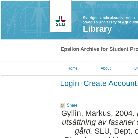
Sveriges lantbruksuniversitet
Swedish University of Agricult
Library
Epsilon Archive for Student Pro
Home
About
B
Login
Create Account
Share
Gyllin, Markus
, 2004.
utsättning av fasaner
gård.
SLU, Dept. o