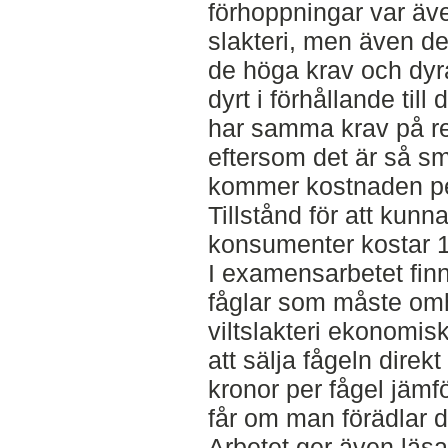
förhoppningar var äve
slakteri, men även de
de höga krav och dyra
dyrt i förhållande till 
har samma krav på ren
eftersom det är så sm
kommer kostnaden per 
Tillstånd för att kunna
konsumenter kostar 1
I examensarbetet fin
fåglar som måste omhä
viltslakteri ekonomis
att sälja fågeln direkt
kronor per fågel jäm
får om man förädlar d
Arbetet ger även läsar