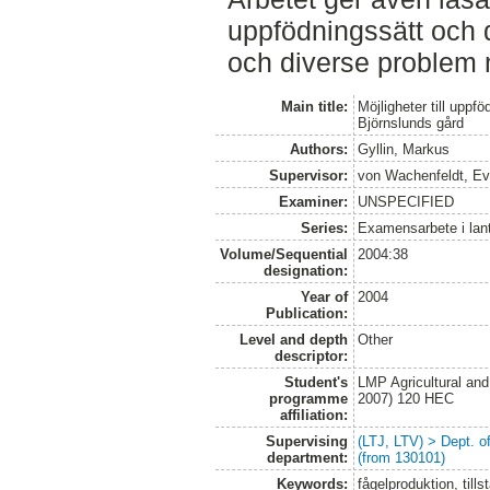
uppfödningssätt och 
och diverse problem
Main title:
Möjligheter till uppf
Björnslunds gård
Authors:
Gyllin, Markus
Supervisor:
von Wachenfeldt, E
Examiner:
UNSPECIFIED
Series:
Examensarbete i lan
Volume/Sequential
2004:38
designation:
Year of
2004
Publication:
Level and depth
Other
descriptor:
Student's
LMP Agricultural an
programme
2007) 120 HEC
affiliation:
Supervising
(LTJ, LTV) > Dept. 
department:
(from 130101)
Keywords:
fågelproduktion, till