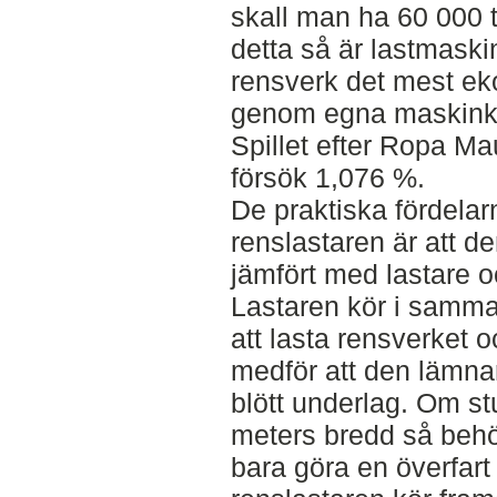
skall man ha 60 000 
detta så är lastmaski
rensverk det mest eko
genom egna maskinka
Spillet efter Ropa Ma
försök 1,076 %.
De praktiska fördela
renslastaren är att d
jämfört med lastare o
Lastaren kör i samma
att lasta rensverket oc
medför att den lämnar
blött underlag. Om st
meters bredd så behö
bara göra en överfart