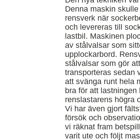
Denna maskin skulle 
rensverk när sockerbe
och levereras till so
lastbil. Maskinen plo
av stålvalsar som sitt
upplockarbord. Rensv
stålvalsar som gör at
transporteras sedan v
att svänga runt hela 
bra för att lastninge
renslastarens högra o
Vi har även gjort fält
försök och observatio
vi räknat fram betspil
varit ute och följt ma