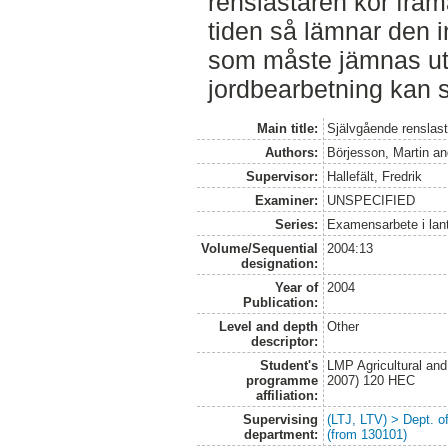
renslastaren kör framå
tiden så lämnar den i
som måste jämnas ut
jordbearbetning kan 
Main title:
Självgående renslasta
Authors:
Börjesson, Martin
a
Supervisor:
Hallefält, Fredrik
Examiner:
UNSPECIFIED
Series:
Examensarbete i lan
Volume/Sequential
2004:13
designation:
Year of
2004
Publication:
Level and depth
Other
descriptor:
Student's
LMP Agricultural an
programme
2007) 120 HEC
affiliation:
Supervising
(LTJ, LTV) > Dept. 
department:
(from 130101)