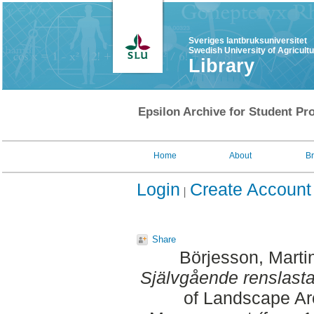
Sveriges lantbruksuniversitet
Swedish University of Agricult
Library
Epsilon Archive for Student Pro
Home
About
B
Login
Create Account
Share
Börjesson, Marti
Självgående renslastar
of Landscape Ar