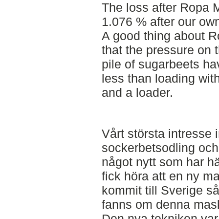
The loss after Ropa 
1.076 % after our own 
A good thing about R
that the pressure on t
pile of sugarbeets ha
less than loading wi
and a loader.
Vårt största intresse
sockerbetsodling och d
något nytt som har h
fick höra att en ny m
kommit till Sverige så
fanns om denna mask
Den nya tekniken var