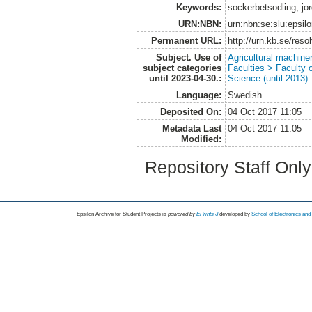
Keywords:
sockerbetsodling, j
URN:NBN:
urn:nbn:se:slu:epsil
Permanent URL:
http://urn.kb.se/res
Subject. Use of
Agricultural machin
subject categories
Faculties > Faculty 
until 2023-04-30.:
Science (until 2013)
Language:
Swedish
Deposited On:
04 Oct 2017 11:05
Metadata Last
04 Oct 2017 11:05
Modified:
Repository Staff Onl
Epsilon Archive for Student Projects is
powored by
EPrints 3
developed by
School of Electronics an