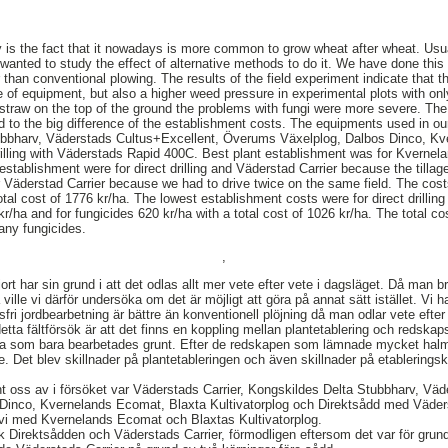
y is the fact that it nowadays is more common to grow wheat after wheat. Us
wanted to study the effect of alternative methods to do it. We have done this
er than conventional plowing. The results of the field experiment indicate that t
 of equipment, but also a higher weed pressure in experimental plots with onl
traw on the top of the ground the problems with fungi were more severe. The b
 to the big difference of the establishment costs. The equipments used in o
tubbharv, Väderstads Cultus+Excellent, Överums Växelplog, Dalbos Dinco, K
drilling with Väderstads Rapid 400C. Best plant establishment was for Kverne
 establishment were for direct drilling and Väderstad Carrier because the tilla
 Väderstad Carrier because we had to drive twice on the same field. The cost
otal cost of 1776 kr/ha. The lowest establishment costs were for direct drilli
6 kr/ha and for fungicides 620 kr/ha with a total cost of 1026 kr/ha. The total c
any fungicides.
,
rt har sin grund i att det odlas allt mer vete efter vete i dagsläget. Då man bru
ville vi därför undersöka om det är möjligt att göra på annat sätt istället. Vi ha
gsfri jordbearbetning är bättre än konventionell plöjning då man odlar vete efter
 detta fältförsök är att det finns en koppling mellan plantetablering och redska
rna som bara bearbetades grunt. Efter de redskapen som lämnade mycket hal
. Det blev skillnader på plantetableringen och även skillnader på etableringsk
 oss av i försöket var Väderstads Carrier, Kongskildes Delta Stubbharv, Väd
Dinco, Kvernelands Ecomat, Blaxta Kultivatorplog och Direktsådd med Väde
k vi med Kvernelands Ecomat och Blaxtas Kultivatorplog.
k Direktsådden och Väderstads Carrier, förmodligen eftersom det var för grun