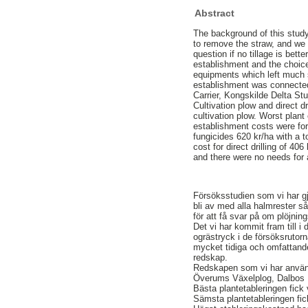
Abstract
The background of this stud
to remove the straw, and we 
question if no tillage is bett
establishment and the choice
equipments which left much s
establishment was connected
Carrier, Kongskilde Delta S
Cultivation plow and direct 
cultivation plow. Worst plant
establishment costs were for
fungicides 620 kr/ha with a t
cost for direct drilling of 40
and there were no needs for 
Försöksstudien som vi har gjo
bli av med alla halmrester så 
för att få svar på om plöjnin
Det vi har kommit fram till i
ogrästryck i de försöksruto
mycket tidiga och omfattande
redskap.
Redskapen som vi har använt
Överums Växelplog, Dalbos 
Bästa plantetableringen fic
Sämsta plantetableringen fic