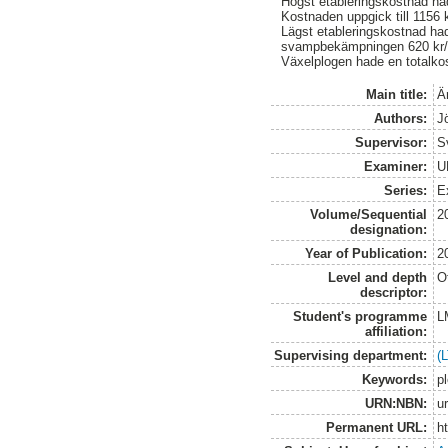
Högst etableringskostnad had
Kostnaden uppgick till 1156
Lägst etableringskostnad ha
svampbekämpningen 620 kr/h
Växelplogen hade en totalk
Main title:
Är
Authors:
J
Supervisor:
S
Examiner:
U
Series:
E
Volume/Sequential
2
designation:
Year of Publication:
2
Level and depth
O
descriptor:
Student's programme
L
affiliation:
Supervising department:
(
Keywords:
p
URN:NBN:
u
Permanent URL:
h