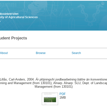
uksuniversitet
ity of Agricultural Sciences
y
udent Projects
About
Browse
Search
Lillås, Carl-Anders
, 2004.
Är plöjningsfri jordbearbetning bättre än konventionel
nning and Management (from 130101), Alnarp. Alnarp: SLU, Dept. of Landscap
Management (from 130101)
PDF
1MB