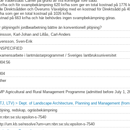
e Väderstads Carrier på grund av två körningar före sådd.
 kr/ha och för svampbekämpning 620 kr/ha som ger en total kostnad på 1776 k
de Direktsådden och Överums Växelplog med en kostnad för Direktsådd på 40
a som ger en total kostnad på 1026 kr/ha.
ostnad på 663 kr/ha och här behövdes ingen svampbekämpning göras.
 plöjningsfri jordbearbetning bättre än konventionell plöjning?
önsson, Karl-Johan
and
Lillås, Carl-Anders
vensson, Sven-Erik
NSPECIFIED
xamensarbete i lantmästarprogrammet / Sveriges lantbruksuniversitet
004:56
004
ther
MP Agricultural and Rural Management Programme (admitted before July 1, 
LTJ, LTV) > Dept. of Landscape Architecture, Planning and Management (from
löjning, redskap, ogräsbekämpning
rn:nbn:se:slu:epsilon-s-7540
ttp://urn.kb.se/resolve?urn=urn:nbn:se:slu:epsilon-s-7540