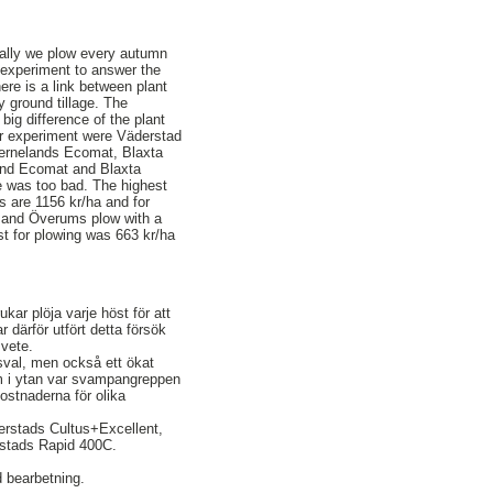
ually we plow every autumn
 experiment to answer the
here is a link between plant
y ground tillage. The
ig difference of the plant
ur experiment were Väderstad
vernelands Ecomat, Blaxta
land Ecomat and Blaxta
ge was too bad. The highest
s are 1156 kr/ha and for
ng and Överums plow with a
ost for plowing was 663 kr/ha
kar plöja varje höst för att
r därför utfört detta försök
 vete.
psval, men också ett ökat
m i ytan var svampangreppen
ostnaderna för olika
erstads Cultus+Excellent,
rstads Rapid 400C.
d bearbetning.