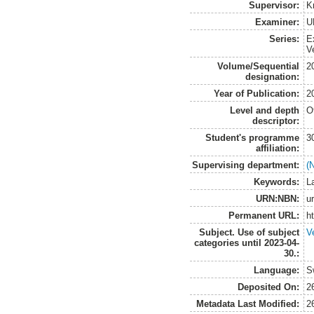
Supervisor:
K
Examiner:
U
Series:
E
V
Volume/Sequential
2
designation:
Year of Publication:
2
Level and depth
O
descriptor:
Student's programme
3
affiliation:
Supervising department:
(
Keywords:
L
URN:NBN:
u
Permanent URL:
h
Subject. Use of subject
V
categories until 2023-04-
30.:
Language:
S
Deposited On:
2
Metadata Last Modified:
2