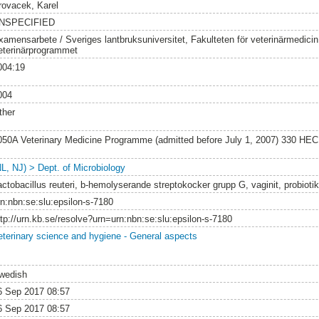
rovacek, Karel
NSPECIFIED
xamensarbete / Sveriges lantbruksuniversitet, Fakulteten för veterinärmedici
eterinärprogrammet
004:19
004
ther
050A Veterinary Medicine Programme (admitted before July 1, 2007) 330 HEC
NL, NJ) > Dept. of Microbiology
actobacillus reuteri, b-hemolyserande streptokocker grupp G, vaginit, probiotik
rn:nbn:se:slu:epsilon-s-7180
ttp://urn.kb.se/resolve?urn=urn:nbn:se:slu:epsilon-s-7180
eterinary science and hygiene - General aspects
wedish
6 Sep 2017 08:57
6 Sep 2017 08:57