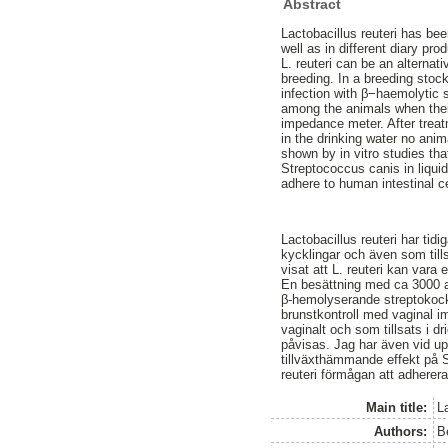
Abstract
Lactobacillus reuteri has bee
well as in different diary p
L. reuteri can be an alternati
breeding. In a breeding sto
infection with β−haemolytic 
among the animals when their
impedance meter. After treatm
in the drinking water no anim
shown by in vitro studies that
Streptococcus canis in liquid
adhere to human intestinal ce
Lactobacillus reuteri har tidi
kycklingar och även som tills
visat att L. reuteri kan vara 
En besättning med ca 3000 a
β-hemolyserande streptokock
brunstkontroll med vaginal i
vaginalt och som tillsats i d
påvisas. Jag har även vid uppf
tillväxthämmande effekt på 
reuteri förmågan att adherera 
Main title:
La
Authors:
B