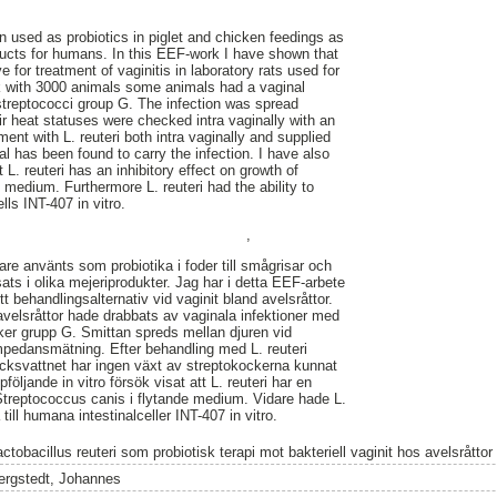
n used as probiotics in piglet and chicken feedings as
roducts for humans. In this EEF-work I have shown that
ve for treatment of vaginitis in laboratory rats used for
ck with 3000 animals some animals had a vaginal
streptococci group G. The infection was spread
 heat statuses were checked intra vaginally with an
ent with L. reuteri both intra vaginally and supplied
al has been found to carry the infection. I have also
 L. reuteri has an inhibitory effect on growth of
 medium. Furthermore L. reuteri had the ability to
lls INT-407 in vitro.
,
gare använts som probiotika i foder till smågrisar och
ats i olika mejeriprodukter. Jag har i detta EEF-arbete
ett behandlingsalternativ vid vaginit bland avelsråttor.
velsråttor hade drabbats av vaginala infektioner med
er grupp G. Smittan spreds mellan djuren vid
mpedansmätning. Efter behandling med L. reuteri
ricksvattnet har ingen växt av streptokockerna kunnat
öljande in vitro försök visat att L. reuteri har en
Streptococcus canis i flytande medium. Vidare hade L.
till humana intestinalceller INT-407 in vitro.
ctobacillus reuteri som probiotisk terapi mot bakteriell vaginit hos avelsråttor
ergstedt, Johannes