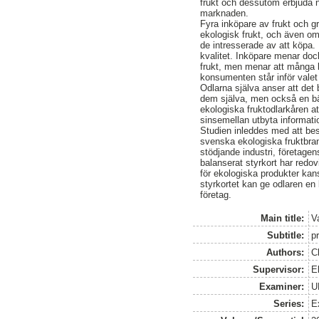
frukt och dessutom erbjuda n
marknaden.
Fyra inköpare av frukt och gr
ekologisk frukt, och även om
de intresserade av att köpa. 
kvalitet. Inköpare menar dock
frukt, men menar att många k
konsumenten står inför valet 
Odlarna själva anser att de
dem själva, men också en bä
ekologiska fruktodlarkåren a
sinsemellan utbyta informat
Studien inleddes med att be
svenska ekologiska fruktbran
stödjande industri, företagen
balanserat styrkort har redo
för ekologiska produkter kan
styrkortet kan ge odlaren en 
företag.
Main title:
Va
Subtitle:
p
Authors:
C
Supervisor:
E
Examiner:
U
Series:
E