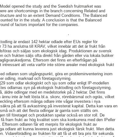
Model opened the study and the Swedish fruitmarket was
ere are shortcomings in the branch concerning Related and
 Structure and to an extent Demand Conditions. The Balanced
unted for in the study. A conclusion is that the Balanced
round of factors important for the companies.
,
todling är endast 142 hektar odlade efter EUs regler för
73 ha anslutna till KRAV, vilket innebär att det är frukt från
sföras och säljas som ekologisk idag. Produktionen av svensk
en och frukten säljs ofta direkt från gården eller via lokala butiker
e dagligvarukedjorna. Eftersom det finns en efterfrågan på
 intressant att veta varför inte större arealer med ekologisk frukt
 med odlaren som utgångspunkt, göra en probleminventering inom
ler odling, marknad och företagsstyrning.
 (29 som odlar ekologiskt och sju som odlar enligt IP-modellen
ktes odlarnas syn på ekologisk fruktodling och företagsstyrning.
å, äldre odlingar med en medelstorlek på 2 hektar. Det finns
ännu inte är helt lösta bl.a. skorv, rönnbärsmal och ogräs, vilket
tveckling eftersom många odlare inte vågar investera i nya
säkra på att få avkastning på investerat kapital. Detta kan vara en
är små och att det flesta odlingar är gamla som ställts om.
gen till företaget och produkten spelar också en stor roll. De
t få fram frukt av hög kvalitet som ska konkurrera med den IPeller
. Eftersom odlaren får ett merpris för ekologisk frukt av
ga odlare att kunna leverera just ekologisk färsk frukt. Men detta
. Vidareförädling av frukten för att få ut ett bra pris för sekunda