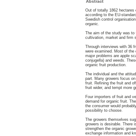
Abstract
Out of totally 1862 hectares 
according to the EU-standard
Swedish control organisation
organic.
The aim of the study was to f
cultivation, market and firm 
Through interviews with 36 fr
were examined. Most of the 
major problems are apple scab
conjugella) and weeds. These
organic fruit production.
The individual and the attit
part. Many growers focus on 
fruit. Refining the fruit and
fruit wider, and tempt more gr
Four importers of fruit and v
demand for organic fruit. The
the consumer would probably 
possibility to choose.
The growers themselves sugg
growers is desirable. There 
strengthen the organic grower
exchange information and k