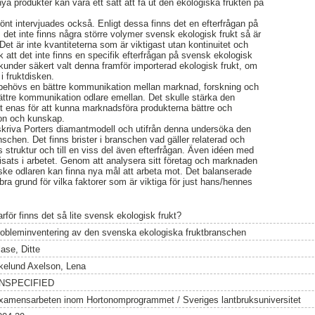
ya produkter kan vara ett sätt att få ut den ekologiska frukten på
önt intervjuades också. Enligt dessa finns det en efterfrågan på
 det inte finns några större volymer svensk ekologisk frukt så är
Det är inte kvantiteterna som är viktigast utan kontinuitet och
 att det inte finns en specifik efterfrågan på svensk ekologisk
under säkert valt denna framför importerad ekologisk frukt, om
i fruktdisken.
t behövs en bättre kommunikation mellan marknad, forskning och
ttre kommunikation odlare emellan. Det skulle stärka den
tt enas för att kunna marknadsföra produkterna bättre och
ion och kunskap.
skriva Porters diamantmodell och utifrån denna undersöka den
schen. Det finns brister i branschen vad gäller relaterad och
s struktur och till en viss del även efterfrågan. Även idéen med
visats i arbetet. Genom att analysera sitt företag och marknaden
ske odlaren kan finna nya mål att arbeta mot. Det balanserade
bra grund för vilka faktorer som är viktiga för just hans/hennes
rför finns det så lite svensk ekologisk frukt?
robleminventering av den svenska ekologiska fruktbranschen
lase, Ditte
kelund Axelson, Lena
NSPECIFIED
xamensarbeten inom Hortonomprogrammet / Sveriges lantbruksuniversitet