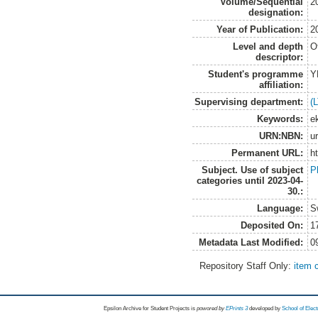
Volume/Sequential
2
designation:
Year of Publication:
2
Level and depth
O
descriptor:
Student's programme
Y
affiliation:
Supervising department:
(
Keywords:
e
URN:NBN:
u
Permanent URL:
h
Subject. Use of subject
P
categories until 2023-04-
30.:
Language:
S
Deposited On:
1
Metadata Last Modified:
0
Repository Staff Only:
item 
Epsilon Archive for Student Projects is
powored by
EPrints 3
developed by
School of Elec