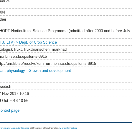
004:29
004
ther
HORT Horticultural Science Programme (admitted after 2000 and before July
LTJ, LTV) > Dept. of Crop Science
kologisk frukt, fruktbranschen, marknad
rn:nbn:se:slu:epsilon-s-8915
ttp://urn.kb.se/resolve?urn=urn:nbn:se:slu:epsilon-s-8915
lant physiology - Growth and development
wedish
7 Nov 2017 10:16
9 Oct 2018 10:56
control page
tronics and Computer Science
at University of Southampton.
More information
.