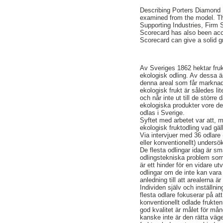
Describing Porters Diamond 
examined from the model. Th
Supporting Industries, Firm
Scorecard has also been acco
Scorecard can give a solid g
Av Sveriges 1862 hektar fruk
ekologisk odling. Av dessa är 
denna areal som får marknad
ekologisk frukt är således lit
och når inte ut till de störr
ekologiska produkter vore det
odlas i Sverige.
Syftet med arbetet var att,
ekologisk fruktodling vad gäl
Via intervjuer med 36 odlare
eller konventionellt) undersö
De flesta odlingar idag är sm
odlingstekniska problem som 
är ett hinder för en vidare u
odlingar om de inte kan vara 
anledning till att arealerna 
Individen själv och inställnin
flesta odlare fokuserar på at
konventionellt odlade frukten
god kvalitet är målet för mån
kanske inte är den rätta vägen