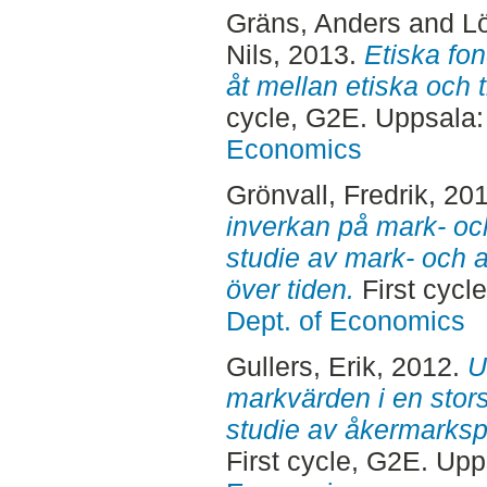
Gräns, Anders
and
Lö
Nils
, 2013.
Etiska fon
åt mellan etiska och t
cycle, G2E. Uppsala
Economics
Grönvall, Fredrik
, 20
inverkan på mark- och
studie av mark- och a
över tiden.
First cycl
Dept. of Economics
Gullers, Erik
, 2012.
U
markvärden i en stors
studie av åkermarkspr
First cycle, G2E. Up