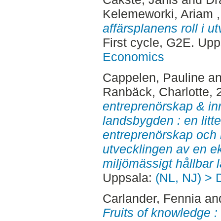
Kelemeworki, Ariam
affärsplanens roll i u
First cycle, G2E. Up
Economics
Cappelen, Pauline
a
Ranbäck, Charlotte
, 
entreprenörskap & in
landsbygden : en litt
entreprenörskap och 
utvecklingen av en e
miljömässigt hållbar 
Uppsala:
(NL, NJ) > 
Carlander, Fennia
an
Fruits of knowledge : 