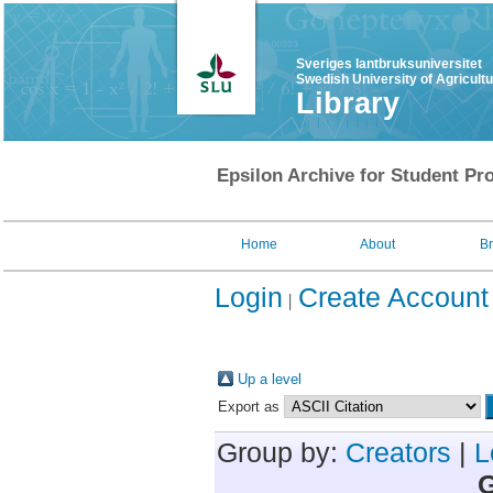
Sveriges lantbruksuniversitet
Swedish University of Agricult
Library
Epsilon Archive for Student Pro
Home
About
B
Login
Create Account
Up a level
Export as
Group by:
Creators
|
L
G