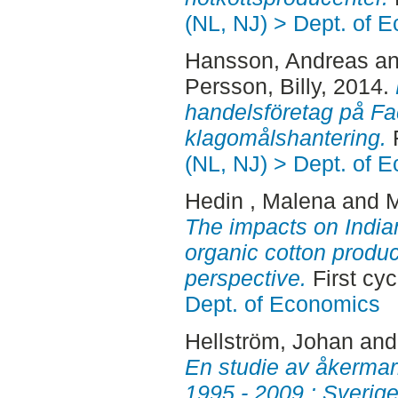
(NL, NJ) > Dept. of 
Hansson, Andreas
a
Persson, Billy
, 2014.
handelsföretag på Fac
klagomålshantering.
F
(NL, NJ) > Dept. of 
Hedin , Malena
and
M
The impacts on India
organic cotton produc
perspective.
First cy
Dept. of Economics
Hellström, Johan
an
En studie av åkermark
1995 - 2009 : Sverig