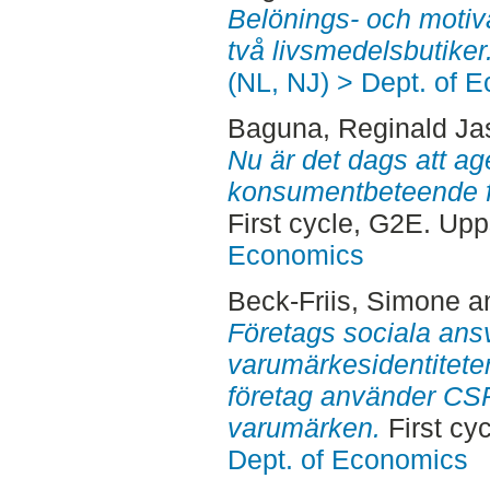
Belönings- och motiv
två livsmedelsbutiker
(NL, NJ) > Dept. of 
Baguna, Reginald Ja
Nu är det dags att ag
konsumentbeteende fra
First cycle, G2E. Up
Economics
Beck-Friis, Simone
a
Företags sociala ans
varumärkesidentiteter 
företag använder CSR
varumärken.
First cy
Dept. of Economics