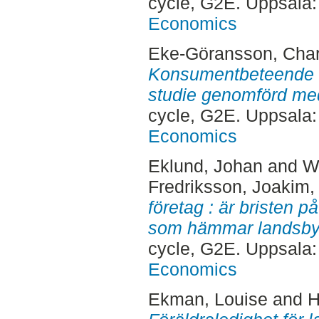
cycle, G2E. Uppsala
Economics
Eke-Göransson, Char
Konsumentbeteende v
studie genomförd med
cycle, G2E. Uppsala
Economics
Eklund, Johan
and
W
Fredriksson, Joakim
,
företag : är bristen på
som hämmar landsbygd
cycle, G2E. Uppsala
Economics
Ekman, Louise
and
H