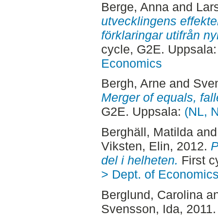
Berge, Anna
and
Lar
utvecklingens effekte
förklaringar utifrån nyi
cycle, G2E. Uppsala
Economics
Bergh, Arne
and
Sve
Merger of equals, fall
G2E. Uppsala:
(NL, 
Berghäll, Matilda
an
Viksten, Elin
, 2012.
P
del i helheten.
First 
> Dept. of Economic
Berglund, Carolina
a
Svensson, Ida
, 2011