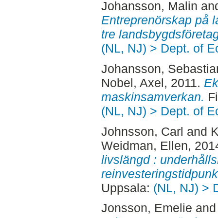
Johansson, Malin
an
Entreprenörskap på l
tre landsbygdsföretag
(NL, NJ) > Dept. of 
Johansson, Sebastia
Nobel, Axel
, 2011.
Ek
maskinsamverkan.
Fi
(NL, NJ) > Dept. of 
Johnsson, Carl
and
K
Weidman, Ellen
, 201
livslängd : underhål
reinvesteringstidpunk
Uppsala:
(NL, NJ) > 
Jonsson, Emelie
an