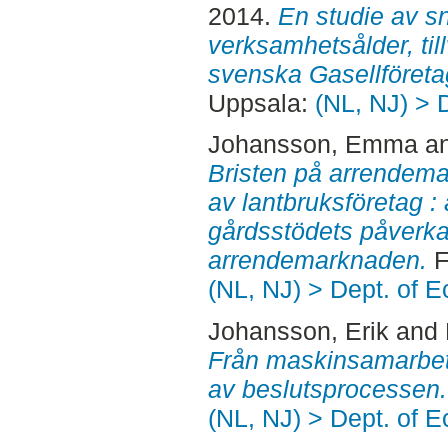
2014.
En studie av sn
verksamhetsålder, ti
svenska Gasellföreta
Uppsala:
(NL, NJ) > 
Johansson, Emma
a
Bristen på arrendema
av lantbruksföretag :
gårdsstödets påverk
arrendemarknaden.
F
(NL, NJ) > Dept. of 
Johansson, Erik
and
Från maskinsamarbete 
av beslutsprocessen.
(NL, NJ) > Dept. of 