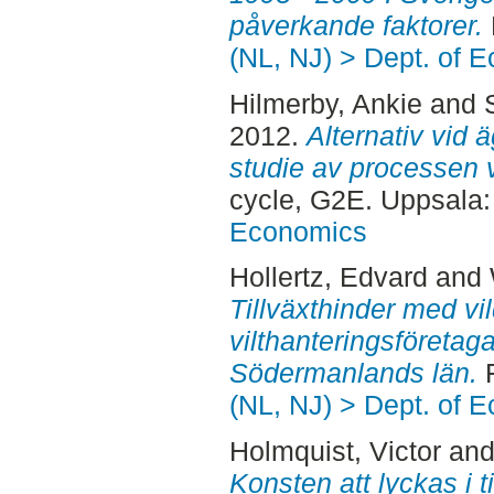
påverkande faktorer.
(NL, NJ) > Dept. of 
Hilmerby, Ankie
and
2012.
Alternativ vid ä
studie av processen 
cycle, G2E. Uppsala
Economics
Hollertz, Edvard
and
Tillväxthinder med vil
vilthanteringsföretagar
Södermanlands län.
F
(NL, NJ) > Dept. of 
Holmquist, Victor
an
Konsten att lyckas i 