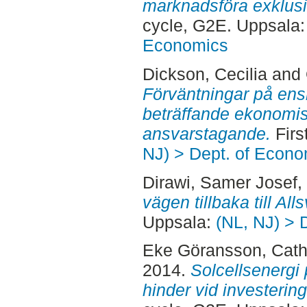
marknadsföra exklusiv
cycle, G2E. Uppsala
Economics
Dickson, Cecilia
and
Förväntningar på ens
beträffande ekonomisk
ansvarstagande.
Firs
NJ) > Dept. of Econo
Dirawi, Samer Josef
,
vägen tillbaka till Al
Uppsala:
(NL, NJ) > 
Eke Göransson, Cath
2014.
Solcellsenergi 
hinder vid investering