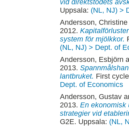
vid direktstödets avs
Uppsala:
(NL, NJ) > 
Andersson, Christine
2012.
Kapitalförluste
system för mjölkkor.
F
(NL, NJ) > Dept. of 
Andersson, Esbjörn
a
2013.
Spannmålshand
lantbruket.
First cycl
Dept. of Economics
Andersson, Gustav
a
2013.
En ekonomisk u
strategier vid etabler
G2E. Uppsala:
(NL, 