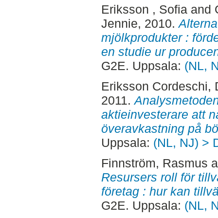
Eriksson , Sofia
and
Jennie
, 2010.
Alterna
mjölkprodukter : förde
en studie ur producen
G2E. Uppsala:
(NL, 
Eriksson Cordeschi, 
2011.
Analysmetoden v
aktieinvesterare att n
överavkastning på bö
Uppsala:
(NL, NJ) > 
Finnström, Rasmus
a
Resursers roll för til
företag : hur kan till
G2E. Uppsala:
(NL, 