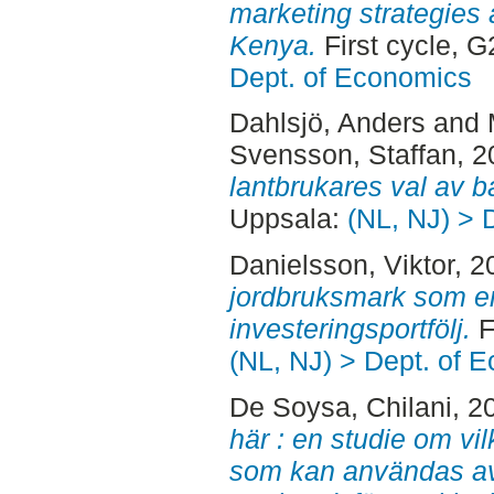
marketing strategies
Kenya.
First cycle, 
Dept. of Economics
Dahlsjö, Anders
and
Svensson, Staffan
, 
lantbrukares val av b
Uppsala:
(NL, NJ) > 
Danielsson, Viktor
, 2
jordbruksmark som en
investeringsportfölj.
F
(NL, NJ) > Dept. of 
De Soysa, Chilani
, 2
här : en studie om vi
som kan användas av 