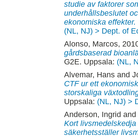
studie av faktorer so
underhållsbeslutet oc
ekonomiska effekter.
(NL, NJ) > Dept. of 
Alonso, Marcos
, 201
gårdsbaserad bioanl
G2E. Uppsala:
(NL, 
Alvemar, Hans
and
J
CTF ur ett ekonomiskt
storskaliga växtodlin
Uppsala:
(NL, NJ) > 
Anderson, Ingrid
an
Kort livsmedelskedja 
säkerhetsställer livsm