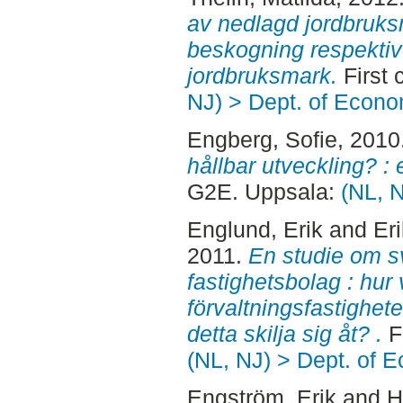
av nedlagd jordbruksm
beskogning respektiv
jordbruksmark.
First 
NJ) > Dept. of Econo
Engberg, Sofie
, 2010
hållbar utveckling? : e
G2E. Uppsala:
(NL, 
Englund, Erik
and
Er
2011.
En studie om s
fastighetsbolag : hu
förvaltningsfastighet
detta skilja sig åt? .
Fi
(NL, NJ) > Dept. of 
Engström, Erik
and
H