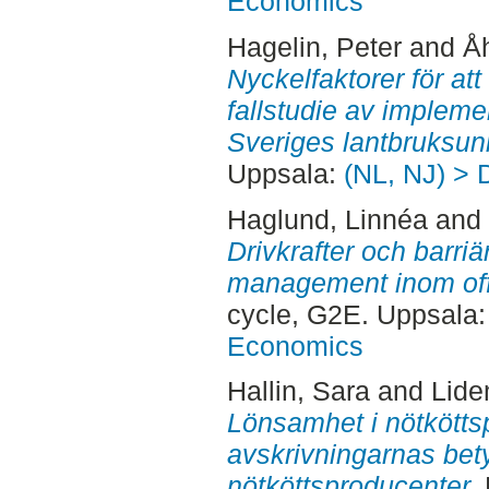
Economics
Hagelin, Peter
and
Å
Nyckelfaktorer för att
fallstudie av implem
Sveriges lantbruksuni
Uppsala:
(NL, NJ) > 
Haglund, Linnéa
and
Drivkrafter och barri
management inom offe
cycle, G2E. Uppsala
Economics
Hallin, Sara
and
Lide
Lönsamhet i nötköttsp
avskrivningarnas bet
nötköttsproducenter.