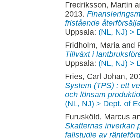
Fredriksson, Martin
a
2013.
Finansieringsm
fristående återförsälja
Uppsala:
(NL, NJ) > 
Fridholm, Maria
and
Tillväxt i lantbruksför
Uppsala:
(NL, NJ) > 
Fries, Carl Johan
, 20
System (TPS) : ett ver
och lönsam produktio
(NL, NJ) > Dept. of 
Furusköld, Marcus
a
Skatternas inverkan 
fallstudie av ränteför