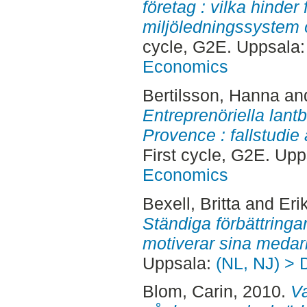
företag : vilka hinder
miljöledningssystem
cycle, G2E. Uppsala
Economics
Bertilsson, Hanna
an
Entreprenöriella lant
Provence : fallstudie 
First cycle, G2E. Up
Economics
Bexell, Britta
and
Eri
Ständiga förbättringa
motiverar sina medar
Uppsala:
(NL, NJ) > 
Blom, Carin
, 2010.
Va