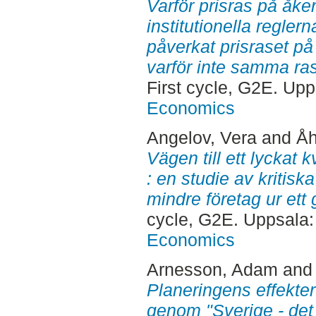
Varför prisras på åke
institutionella regler
påverkat prisraset p
varför inte samma ras
First cycle, G2E. Up
Economics
Angelov, Vera
and
Åh
Vägen till ett lyckat
: en studie av kritisk
mindre företag ur ett 
cycle, G2E. Uppsala
Economics
Arnesson, Adam
an
Planeringens effekter
genom "Sverige - det