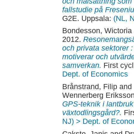
och målsättning som m
fallstudie på Freseni
G2E. Uppsala:
(NL, 
Bondesson, Wictoria
2012.
Resonemangsäk
och privata sektorer :
motiverar och utvärder
samverkan.
First cyc
Dept. of Economics
Brånstrand, Filip
and
Wennerberg Eriksson
GPS-teknik i lantbruk
växtodlingsgård?.
Fir
NJ) > Dept. of Econo
Cakste, Janis
and
Dr