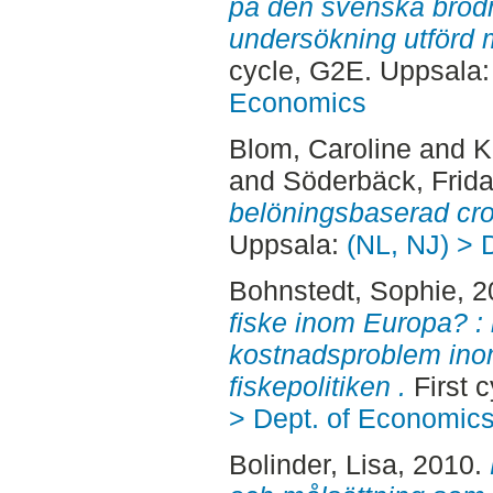
på den svenska bröd
undersökning utförd 
cycle, G2E. Uppsala
Economics
Blom, Caroline
and
K
and
Söderbäck, Frid
belöningsbaserad cr
Uppsala:
(NL, NJ) > 
Bohnstedt, Sophie
, 
fiske inom Europa? : i
kostnadsproblem i
fiskepolitiken .
First 
> Dept. of Economic
Bolinder, Lisa
, 2010.