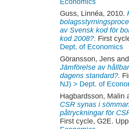
Economics
Guss, Linnéa
, 2010.
bolagsstyrningsproce
av Svensk kod för bo
kod 2008?.
First cyc
Dept. of Economics
Göransson, Jens
an
Jämförelse av hållbar
dagens standard?.
Fi
NJ) > Dept. of Econo
Hagbardsson, Malin
CSR synas i sömmarna
påtryckningar för CSR
First cycle, G2E. Up