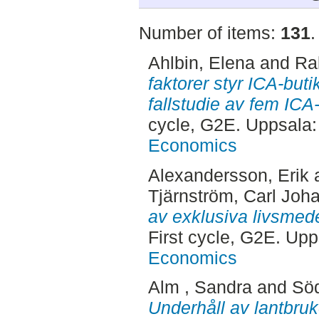
Number of items:
131
.
Ahlbin, Elena
and
Ra
faktorer styr ICA-buti
fallstudie av fem ICA
cycle, G2E. Uppsala
Economics
Alexandersson, Erik
Tjärnström, Carl Joh
av exklusiva livsmedel
First cycle, G2E. Up
Economics
Alm , Sandra
and
Söd
Underhåll av lantbruk