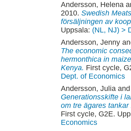
Andersson, Helena
a
2010.
Swedish Meats
försäljningen av koop
Uppsala:
(NL, NJ) > 
Andersson, Jenny
a
The economic conseq
hermonthica in maize
Kenya.
First cycle, 
Dept. of Economics
Andersson, Julia
an
Generationsskifte i la
om tre ägares tankar i
First cycle, G2E. Up
Economics