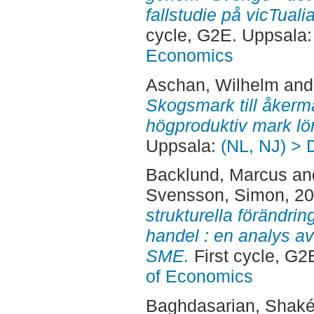
fallstudie på vicTual
cycle, G2E. Uppsala
Economics
Aschan, Wilhelm
an
Skogsmark till åkerma
högproduktiv mark l
Uppsala:
(NL, NJ) > 
Backlund, Marcus
an
Svensson, Simon
, 2
strukturella förändri
handel : en analys av
SME.
First cycle, G2
of Economics
Baghdasarian, Shak