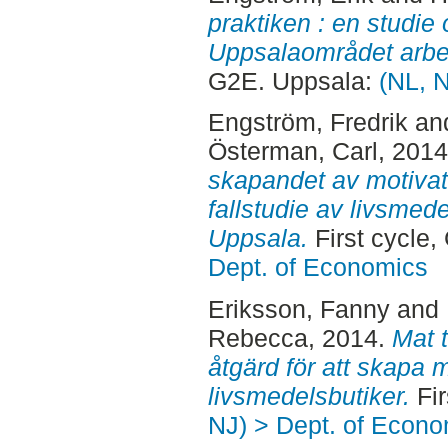
praktiken : en studie
Uppsalaområdet arb
G2E. Uppsala:
(NL, 
Engström, Fredrik
an
Österman, Carl
, 201
skapandet av motivati
fallstudie av livsmed
Uppsala.
First cycle
Dept. of Economics
Eriksson, Fanny
and
Rebecca
, 2014.
Mat t
åtgärd för att skapa 
livsmedelsbutiker.
Fir
NJ) > Dept. of Econo