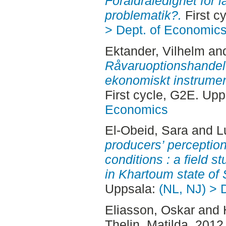
Föräldraledighet för l
problematik?.
First c
> Dept. of Economic
Ektander, Vilhelm
an
Råvaruoptionshandel 
ekonomiskt instrument
First cycle, G2E. Up
Economics
El-Obeid, Sara
and
L
producers’ perceptio
conditions : a field s
in Khartoum state of
Uppsala:
(NL, NJ) > 
Eliasson, Oskar
and
Thelin, Matilda
, 2012