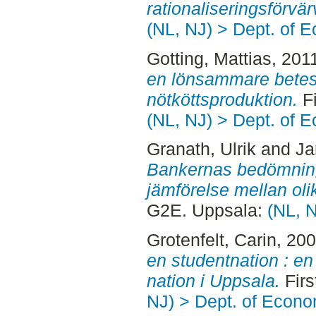
rationaliseringsförvär
(NL, NJ) > Dept. of 
Gotting, Mattias
, 201
en lönsammare betes
nötköttsproduktion.
Fi
(NL, NJ) > Dept. of 
Granath, Ulrik
and
Ja
Bankernas bedömning 
jämförelse mellan oli
G2E. Uppsala:
(NL, 
Grotenfelt, Carin
, 20
en studentnation : en
nation i Uppsala.
Firs
NJ) > Dept. of Econo