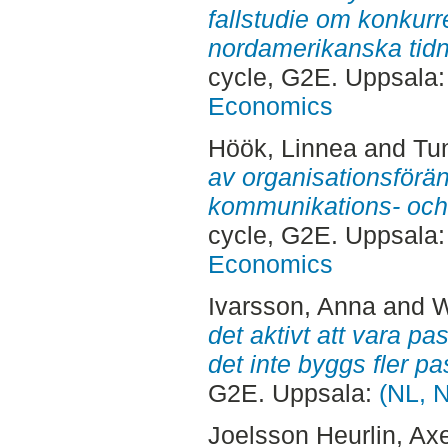
fallstudie om konkurr
nordamerikanska tid
cycle, G2E. Uppsala
Economics
Höök, Linnea
and
Tu
av organisationsföränd
kommunikations- och 
cycle, G2E. Uppsala
Economics
Ivarsson, Anna
and
W
det aktivt att vara pa
det inte byggs fler pa
G2E. Uppsala:
(NL, 
Joelsson Heurlin, Axe