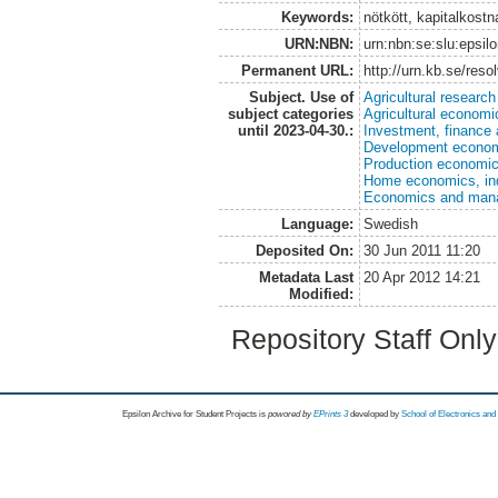
Keywords:
nötkött, kapitalkost
URN:NBN:
urn:nbn:se:slu:epsil
Permanent URL:
http://urn.kb.se/res
Subject. Use of
Agricultural research
subject categories
Agricultural economi
until 2023-04-30.:
Investment, finance 
Development economi
Production economi
Home economics, ind
Economics and man
Language:
Swedish
Deposited On:
30 Jun 2011 11:20
Metadata Last
20 Apr 2012 14:21
Modified:
Repository Staff Onl
Epsilon Archive for Student Projects is
powored by
EPrints 3
developed by
School of Electronics an