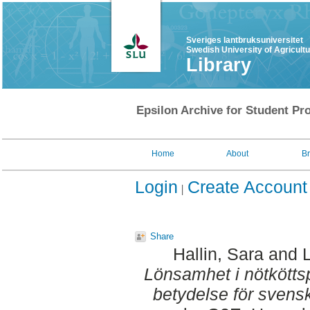
Sveriges lantbruksuniversitet
Swedish University of Agricult
Library
Epsilon Archive for Student Pro
Home
About
B
Login
Create Account
Share
Hallin, Sara
and
Lönsamhet i nötkötts
betydelse för svens