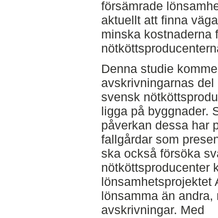
försämrade lönsamhe
aktuellt att finna väga
minska kostnaderna 
nötköttsproducentern
Denna studie kommer a
avskrivningarnas del 
svensk nötköttsprodu
ligga på byggnader. Sy
påverkan dessa har p
fallgårdar som presen
ska också försöka sva
nötköttsproducenter k
lönsamhetsprojektet 
lönsamma än andra, re
avskrivningar. Med