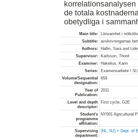
korrelationsanalysen
de totala kostnadern
obetydliga i samman
Main title:
Lönsamhet i nötkött
Subtitle:
avskrivningarnas bet
Authors:
Hallin, Sara
and
Lide
Supervisor:
Karlsson, Thord
Examiner:
Hakelius, Karin
Series:
Examensarbete / SLU
Volume/Sequential
659
designation:
Year of
2011
Publication:
Level and depth
First cycle, G2E
descriptor:
Student's
NY001 Agricultural
programme
affiliation:
Supervising
(NL, NJ) > Dept. of
department: